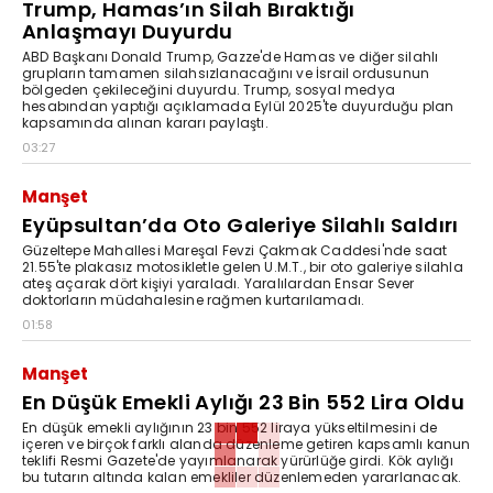
Trump, Hamas’ın Silah Bıraktığı
Anlaşmayı Duyurdu
ABD Başkanı Donald Trump, Gazze'de Hamas ve diğer silahlı
grupların tamamen silahsızlanacağını ve İsrail ordusunun
bölgeden çekileceğini duyurdu. Trump, sosyal medya
hesabından yaptığı açıklamada Eylül 2025'te duyurduğu plan
kapsamında alınan kararı paylaştı.
03:27
Manşet
Eyüpsultan’da Oto Galeriye Silahlı Saldırı
Güzeltepe Mahallesi Mareşal Fevzi Çakmak Caddesi'nde saat
21.55'te plakasız motosikletle gelen U.M.T., bir oto galeriye silahla
ateş açarak dört kişiyi yaraladı. Yaralılardan Ensar Sever
doktorların müdahalesine rağmen kurtarılamadı.
01:58
Manşet
En Düşük Emekli Aylığı 23 Bin 552 Lira Oldu
En düşük emekli aylığının 23 bin 552 liraya yükseltilmesini de
içeren ve birçok farklı alanda düzenleme getiren kapsamlı kanun
teklifi Resmi Gazete'de yayımlanarak yürürlüğe girdi. Kök aylığı
bu tutarın altında kalan emekliler düzenlemeden yararlanacak.