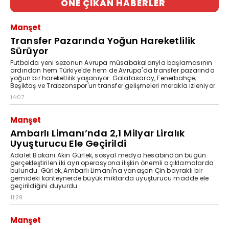
ÖNE ÇIKAN HABERLER
Manşet
Transfer Pazarında Yoğun Hareketlilik
Sürüyor
Futbolda yeni sezonun Avrupa müsabakalarıyla başlamasının
ardından hem Türkiye'de hem de Avrupa'da transfer pazarında
yoğun bir hareketlilik yaşanıyor. Galatasaray, Fenerbahçe,
Beşiktaş ve Trabzonspor'un transfer gelişmeleri merakla izleniyor.
14:07
Manşet
Ambarlı Limanı’nda 2,1 Milyar Liralık
Uyuşturucu Ele Geçirildi
Adalet Bakanı Akın Gürlek, sosyal medya hesabından bugün
gerçekleştirilen iki ayrı operasyona ilişkin önemli açıklamalarda
bulundu. Gürlek, Ambarlı Limanı'na yanaşan Çin bayraklı bir
gemideki konteynerde büyük miktarda uyuşturucu madde ele
geçirildiğini duyurdu.
11:29
Manşet