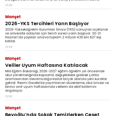
13:38
Manşet
2026-YKS Tercihleri Yarın Başlıyor
2026-Yükseköğretim Kurumları Sınavı (YKS) sonuçları açıklandı
ve üniversite adayları için tercih süreci yarın başlıyor. 20-21
Haziran'da yapılan sınava toplam 2 milyon 425 bin 627 kişi
katıldı.
13:08
Manşet
Veliler Uyum Haftasına Katılacak
Milli Eğitim Bakanlığı, 2026-2027 eğitim öğretim yılı öncesinde
okul yönetmeliğinde kapsamlı değişikliklere giderek çanta
aramasından devamsızlığa kadar birçok alanda yeni kurallar
getirdi. Resmi Gazete'de yayımlanan düzenleme, okul öncesi ve
birinci sınıf uyum haftalarında velilerin de aktif katılımını
öngörüyor.
12:58
Manşet
Beyoğlu’nda Sokak Temizlerken Ceset