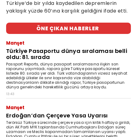
Türkiye’de bir yılda kaydedilen depremlerin
yaklaşık yüzde 60’ına karşılık geldiğini ifade etti.
ÖNE ÇIKAN HABERLER
Manşet
Türkiye Pasaportu dünya sıralaması belli
oldu: 81. sırada
Passport Reports, dünya pasaport sıralamasına ilişkin son
raporunu yayımladı; rapora göre Türkiye pasaportu küresel
listede 80. sırada yer aldı. Türk vatandaşlarının vizesiz seyahat
edebildiği ülkeler ile sınır kapısında vize alabildiği
destinasyonların dikkate alındığı rapor, Türkiye pasaportunun
dünya genelindeki hareketlilik gücünü ortaya koydu.
13:43
Manşet
Erdoğan’dan Çerçeve Yasa Uyarısı
Terörsüz Türkiye sürecinde çerçeve yasa için kritik haftaya girildi,
dün AK Parti MYK toplantısında Cumhurbaşkanı Erdoğan süreç
uzamasın ve Meclis kapanmadan tamamlansın uyarısı yaptı.
Erdoğan, Cumhur İttifakı ile iyi bir süreç yönettiklerini belirtti.