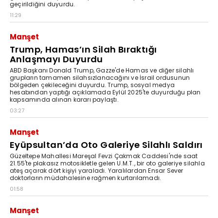
geçirildiğini duyurdu.
11:29
Manşet
Trump, Hamas’ın Silah Bıraktığı
Anlaşmayı Duyurdu
ABD Başkanı Donald Trump, Gazze'de Hamas ve diğer silahlı
grupların tamamen silahsızlanacağını ve İsrail ordusunun
bölgeden çekileceğini duyurdu. Trump, sosyal medya
hesabından yaptığı açıklamada Eylül 2025'te duyurduğu plan
kapsamında alınan kararı paylaştı.
03:27
Manşet
Eyüpsultan’da Oto Galeriye Silahlı Saldırı
Güzeltepe Mahallesi Mareşal Fevzi Çakmak Caddesi'nde saat
21.55'te plakasız motosikletle gelen U.M.T., bir oto galeriye silahla
ateş açarak dört kişiyi yaraladı. Yaralılardan Ensar Sever
doktorların müdahalesine rağmen kurtarılamadı.
01:58
Manşet