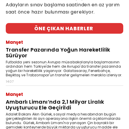
Adayların sınav başlama saatinden en az yarım
saat önce hazır bulunması gerekiyor.
ÖNE ÇIKAN HABERLER
Manşet
Transfer Pazarında Yoğun Hareketlilik
Sürüyor
Futbolda yeni sezonun Avrupa müsabakalarıyla başlamasının
ardından hem Türkiye'de hem de Avrupa'da transfer pazarında
yoğun bir hareketlilik yaşanıyor. Galatasaray, Fenerbahçe,
Beşiktaş ve Trabzonspor'un transfer gelişmeleri merakla izleniyor.
14:07
Manşet
Ambarlı Limanı’nda 2,1 Milyar Liralık
Uyuşturucu Ele Geçirildi
Adalet Bakanı Akın Gürlek, sosyal medya hesabından bugün
gerçekleştirilen iki ayrı operasyona ilişkin önemli açıklamalarda
bulundu. Gürlek, Ambarlı Limanı'na yanaşan Çin bayraklı bir
gemideki konteynerde büyük miktarda uyuşturucu madde ele