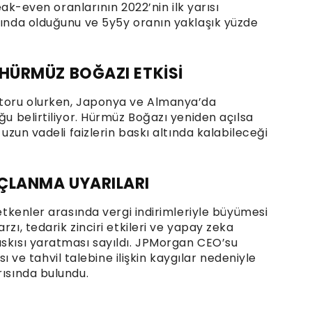
reak-even oranlarının 2022’nin ilk yarısı
ltında olduğunu ve 5y5y oranın yaklaşık yüzde
 HÜRMÜZ BOĞAZI ETKİSİ
motoru olurken, Japonya ve Almanya’da
ğu belirtiliyor. Hürmüz Boğazı yeniden açılsa
 uzun vadeli faizlerin baskı altında kalabileceği
RÇLANMA UYARILARI
 etkenler arasında vergi indirimleriyle büyümesi
rzı, tedarik zinciri etkileri ve yapay zeka
askısı yaratması sayıldı. JPMorgan CEO’su
e tahvil talebine ilişkin kaygılar nedeniyle
rısında bulundu.