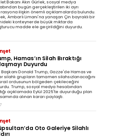
let Bakanı Akın Gürlek, sosyal medya
abından bugün gerçekleştirilen iki ayrı
rasyona ilişkin önemli açıklamalarda bulundu.
lek, Ambarlı Limanı'na yanaşan Çin bayraklı bir
ideki konteynerde büyük miktarda
şturucu madde ele geçirildiğini duyurdu.
nşet
ump, Hamas’ın Silah Bıraktığı
laşmayı Duyurdu
 Başkanı Donald Trump, Gazze'de Hamas ve
er silahlı grupların tamamen silahsızlanacağını
İsrail ordusunun bölgeden çekileceğini
urdu. Trump, sosyal medya hesabından
tığı açıklamada Eylül 2025'te duyurduğu plan
samında alınan kararı paylaştı.
7
nşet
üpsultan’da Oto Galeriye Silahlı
dırı