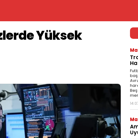
zlerde Yüksek
Ma
Tr
Ha
Fut
baş
Avr
har
Beş
mer
14:0
Ma
Am
Uy