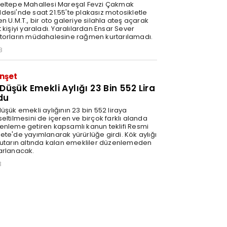
eltepe Mahallesi Mareşal Fevzi Çakmak
desi'nde saat 21.55'te plakasız motosikletle
n U.M.T., bir oto galeriye silahla ateş açarak
 kişiyi yaraladı. Yaralılardan Ensar Sever
torların müdahalesine rağmen kurtarılamadı.
8
nşet
 Düşük Emekli Aylığı 23 Bin 552 Lira
du
üşük emekli aylığının 23 bin 552 liraya
eltilmesini de içeren ve birçok farklı alanda
enleme getiren kapsamlı kanun teklifi Resmi
ete'de yayımlanarak yürürlüğe girdi. Kök aylığı
tutarın altında kalan emekliler düzenlemeden
arlanacak.
3