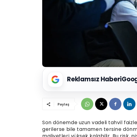
Reklamsız Haberi
Goog
Paylaş
Son dönemde uzun vadeli tahvil faizle
gerilerse bile tamamen tersine dönm
maliyetleri yüksek kalabilir. Bu risk, p