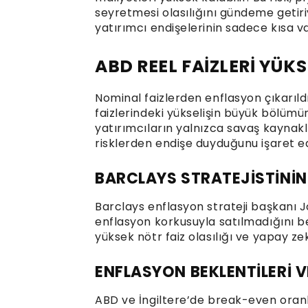
seyretmesi olasılığını gündeme getiri
yatırımcı endişelerinin sadece kısa vad
ABD REEL FAİZLERİ YÜKS
Nominal faizlerden enflasyon çıkarıldı
faizlerindeki yükselişin büyük bölümün
yatırımcıların yalnızca savaş kaynaklı
risklerden endişe duyduğunu işaret ed
BARCLAYS STRATEJİSTİNİN
Barclays enflasyon strateji başkanı Jo
enflasyon korkusuyla satılmadığını beli
yüksek nötr faiz olasılığı ve yapay zek
ENFLASYON BEKLENTİLERİ 
ABD ve İngiltere’de break-even oranl