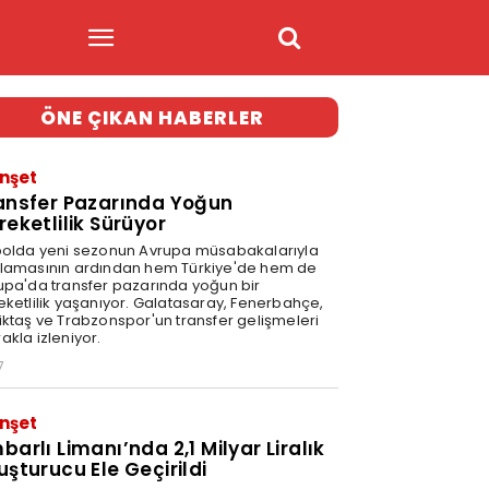
ÖNE ÇIKAN HABERLER
nşet
ansfer Pazarında Yoğun
reketlilik Sürüyor
bolda yeni sezonun Avrupa müsabakalarıyla
lamasının ardından hem Türkiye'de hem de
upa'da transfer pazarında yoğun bir
eketlilik yaşanıyor. Galatasaray, Fenerbahçe,
iktaş ve Trabzonspor'un transfer gelişmeleri
akla izleniyor.
7
nşet
barlı Limanı’nda 2,1 Milyar Liralık
uşturucu Ele Geçirildi