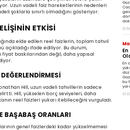
Güz
yor. Uzun vadeli faiz hareketlerinin nedenleri
Cad
eli şoklarla sınırlı olmadığını gösteriyor.
gele
dört
dok
ELİŞİNİN ETKİSİ
01:5
ğında elde edilen reel faizlerin, toplam tahvil
Ma
ü açıkladığı ifade ediliyor. Bu durum,
En
 fiyat baskılarından değil, daha yapısal
Ol
iyor.
En d
yüks
düz
 DEĞERLENDİRMESİ
Gaz
bu 
yar
nathan Hill, uzun vadeli tahvillerin sadece
rtti. Hill, yükselen borç seviyeleri, daha
01:3
anın reel faizleri yukarı itebileceğini vurguladı.
VE BAŞABAŞ ORANLARI
arının genel faizlerdeki kadar yükselmemesi