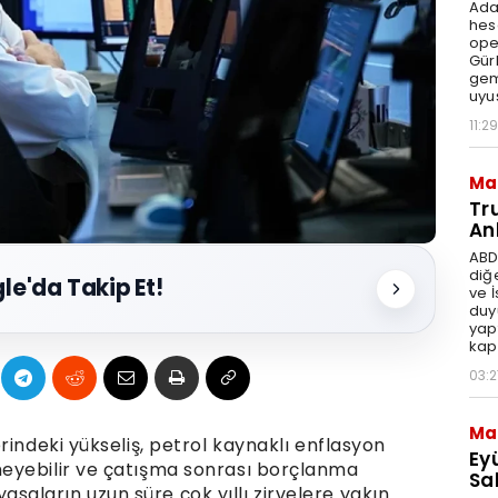
Ada
hes
ope
Gür
gem
uyu
11:29
Ma
Tr
An
ABD
diğ
le'da Takip Et!
ve 
duy
yap
kap
03:2
Ma
rindeki yükseliş, petrol kaynaklı enflasyon
Ey
eyebilir ve çatışma sonrası borçlanma
Sal
iyasaların uzun süre çok yıllı zirvelere yakın