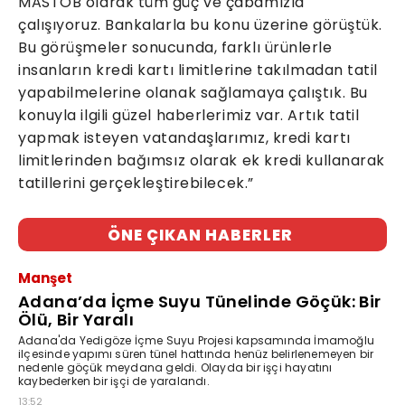
MASTOB olarak tüm güç ve çabamızla
çalışıyoruz. Bankalarla bu konu üzerine görüştük.
Bu görüşmeler sonucunda, farklı ürünlerle
insanların kredi kartı limitlerine takılmadan tatil
yapabilmelerine olanak sağlamaya çalıştık. Bu
konuyla ilgili güzel haberlerimiz var. Artık tatil
yapmak isteyen vatandaşlarımız, kredi kartı
limitlerinden bağımsız olarak ek kredi kullanarak
tatillerini gerçekleştirebilecek.”
ÖNE ÇIKAN HABERLER
Manşet
Adana’da İçme Suyu Tünelinde Göçük: Bir
Ölü, Bir Yaralı
Adana'da Yedigöze İçme Suyu Projesi kapsamında İmamoğlu
ilçesinde yapımı süren tünel hattında henüz belirlenemeyen bir
nedenle göçük meydana geldi. Olayda bir işçi hayatını
kaybederken bir işçi de yaralandı.
13:52