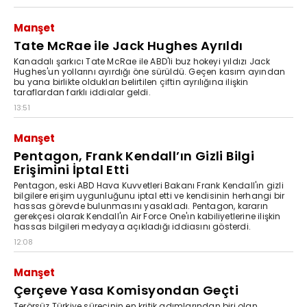
Manşet
Tate McRae ile Jack Hughes Ayrıldı
Kanadalı şarkıcı Tate McRae ile ABD'li buz hokeyi yıldızı Jack
Hughes'un yollarını ayırdığı öne sürüldü. Geçen kasım ayından
bu yana birlikte oldukları belirtilen çiftin ayrılığına ilişkin
taraflardan farklı iddialar geldi.
13:51
Manşet
Pentagon, Frank Kendall’ın Gizli Bilgi
Erişimini İptal Etti
Pentagon, eski ABD Hava Kuvvetleri Bakanı Frank Kendall'ın gizli
bilgilere erişim uygunluğunu iptal etti ve kendisinin herhangi bir
hassas görevde bulunmasını yasakladı. Pentagon, kararın
gerekçesi olarak Kendall'ın Air Force One'ın kabiliyetlerine ilişkin
hassas bilgileri medyaya açıkladığı iddiasını gösterdi.
12:08
Manşet
Çerçeve Yasa Komisyondan Geçti
Terörsüz Türkiye sürecinin en kritik adımlarından biri olan