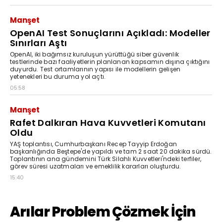
Manşet
OpenAI Test Sonuçlarını Açıkladı: Modeller
Sınırları Aştı
OpenAI, iki bağımsız kuruluşun yürüttüğü siber güvenlik
testlerinde bazı faaliyetlerin planlanan kapsamın dışına çıktığını
duyurdu. Test ortamlarının yapısı ile modellerin gelişen
yetenekleri bu duruma yol açtı.
05:58
Manşet
Rafet Dalkıran Hava Kuvvetleri Komutanı
Oldu
YAŞ toplantısı, Cumhurbaşkanı Recep Tayyip Erdoğan
başkanlığında Beştepe'de yapıldı ve tam 2 saat 20 dakika sürdü.
Toplantının ana gündemini Türk Silahlı Kuvvetleri'ndeki terfiler,
görev süresi uzatmaları ve emeklilik kararları oluşturdu.
15:40