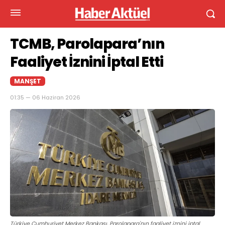
TCMB, Parolapara’nın
Faaliyet İznini İptal Etti
MANŞET
01:35 — 06 Haziran 2026
Türkiye Cumhuriyet Merkez Bankası, Parolapara'nın faaliyet iznini iptal