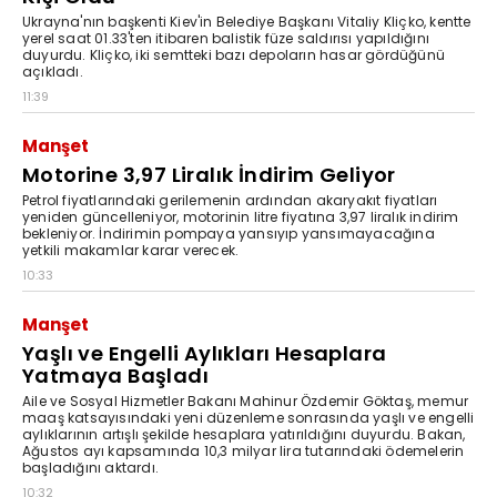
Ukrayna'nın başkenti Kiev'in Belediye Başkanı Vitaliy Kliçko, kentte
yerel saat 01.33'ten itibaren balistik füze saldırısı yapıldığını
duyurdu. Kliçko, iki semtteki bazı depoların hasar gördüğünü
açıkladı.
11:39
Manşet
Motorine 3,97 Liralık İndirim Geliyor
Petrol fiyatlarındaki gerilemenin ardından akaryakıt fiyatları
yeniden güncelleniyor, motorinin litre fiyatına 3,97 liralık indirim
bekleniyor. İndirimin pompaya yansıyıp yansımayacağına
yetkili makamlar karar verecek.
10:33
Manşet
Yaşlı ve Engelli Aylıkları Hesaplara
Yatmaya Başladı
Aile ve Sosyal Hizmetler Bakanı Mahinur Özdemir Göktaş, memur
maaş katsayısındaki yeni düzenleme sonrasında yaşlı ve engelli
aylıklarının artışlı şekilde hesaplara yatırıldığını duyurdu. Bakan,
Ağustos ayı kapsamında 10,3 milyar lira tutarındaki ödemelerin
başladığını aktardı.
10:32