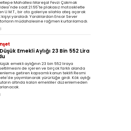
eltepe Mahallesi Mareşal Fevzi Çakmak
desi'nde saat 21.55'te plakasız motosikletle
n U.M.T., bir oto galeriye silahla ateş açarak
 kişiyi yaraladı. Yaralılardan Ensar Sever
torların müdahalesine rağmen kurtarılamadı.
8
nşet
 Düşük Emekli Aylığı 23 Bin 552 Lira
du
üşük emekli aylığının 23 bin 552 liraya
eltilmesini de içeren ve birçok farklı alanda
enleme getiren kapsamlı kanun teklifi Resmi
ete'de yayımlanarak yürürlüğe girdi. Kök aylığı
tutarın altında kalan emekliler düzenlemeden
arlanacak.
3