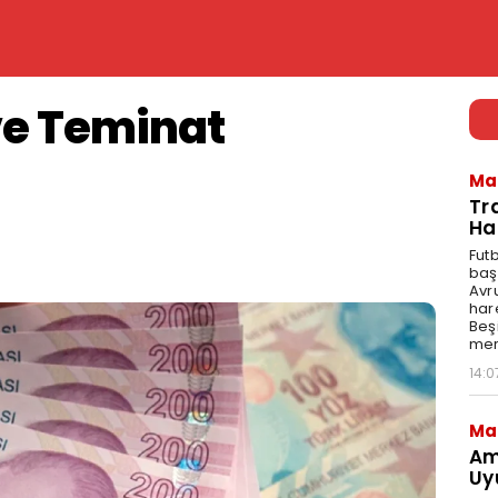
ve Teminat
Ma
Tr
Ha
Fut
baş
Avr
har
Beş
mer
14:0
Ma
Am
Uy