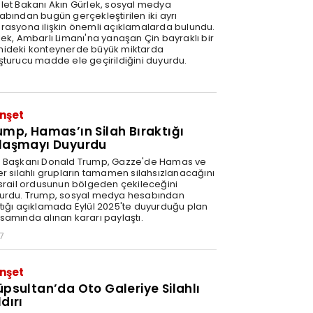
let Bakanı Akın Gürlek, sosyal medya
abından bugün gerçekleştirilen iki ayrı
rasyona ilişkin önemli açıklamalarda bulundu.
lek, Ambarlı Limanı'na yanaşan Çin bayraklı bir
ideki konteynerde büyük miktarda
şturucu madde ele geçirildiğini duyurdu.
nşet
ump, Hamas’ın Silah Bıraktığı
laşmayı Duyurdu
 Başkanı Donald Trump, Gazze'de Hamas ve
er silahlı grupların tamamen silahsızlanacağını
İsrail ordusunun bölgeden çekileceğini
urdu. Trump, sosyal medya hesabından
tığı açıklamada Eylül 2025'te duyurduğu plan
samında alınan kararı paylaştı.
7
nşet
üpsultan’da Oto Galeriye Silahlı
dırı