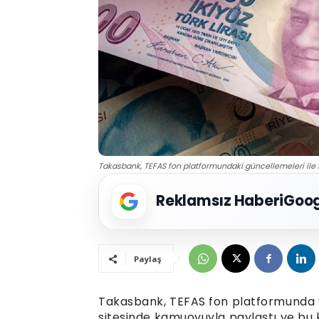
Takasbank, TEFAS fon platformundaki güncellemeleri ile 
Reklamsız Haberi
Goog
Paylaş
Takasbank, TEFAS fon platformunda ya
sitesinde kamuoyuyla paylaştı ve bu