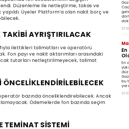
Güz
endi. Düzenleme ile netleştirme, takas ve
Cad
k yapıldı. Üyeler Platform’a olan nakit borç ve
gele
dört
ebilecek.
dok
01:5
 TAKİBİ AYRIŞTIRILACAK
Ma
yla ilettikleri talimatları ve operatörü
En
ak. Fon payı ve nakit aktarımları arasındaki
Ol
lacak tutarları netleştirilmeyecek, talimat
En d
yüks
düz
Gaz
 ÖNCELİKLENDİRİLEBİLECEK
bu 
yar
01:3
 operatör bazında önceliklendirebilecek. Ancak
pılamayacak. Ödemelerde fon bazında seçim
VE TEMİNAT SİSTEMİ