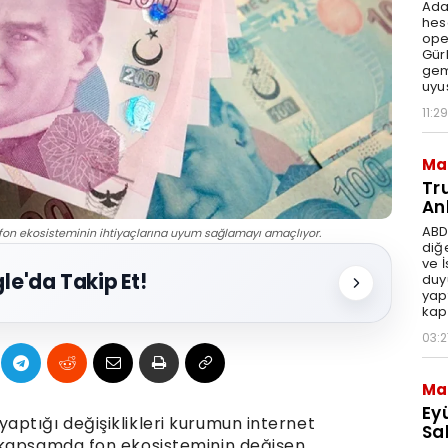
Ada
hes
ope
Gür
gem
uyu
11:29
Ma
Tr
An
ABD
fon ekosisteminin ihtiyaçlarına uyum sağlamayı amaçlıyor.
diğ
ve 
le'da Takip Et!
duy
yap
kap
03:2
Ma
Ey
ptığı değişiklikleri kurumun internet
Sal
 kapsamda fon ekosisteminin değişen