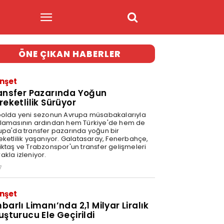
ÖNE ÇIKAN HABERLER
nşet
ansfer Pazarında Yoğun
reketlilik Sürüyor
bolda yeni sezonun Avrupa müsabakalarıyla
lamasının ardından hem Türkiye'de hem de
upa'da transfer pazarında yoğun bir
eketlilik yaşanıyor. Galatasaray, Fenerbahçe,
iktaş ve Trabzonspor'un transfer gelişmeleri
akla izleniyor.
7
nşet
barlı Limanı’nda 2,1 Milyar Liralık
uşturucu Ele Geçirildi