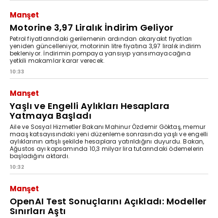
Manşet
Motorine 3,97 Liralık İndirim Geliyor
Petrol fiyatlarındaki gerilemenin ardından akaryakıt fiyatları
yeniden güncelleniyor, motorinin litre fiyatına 3,97 liralık indirim
bekleniyor. İndirimin pompaya yansıyıp yansımayacağına
yetkili makamlar karar verecek.
10:33
Manşet
Yaşlı ve Engelli Aylıkları Hesaplara
Yatmaya Başladı
Aile ve Sosyal Hizmetler Bakanı Mahinur Özdemir Göktaş, memur
maaş katsayısındaki yeni düzenleme sonrasında yaşlı ve engelli
aylıklarının artışlı şekilde hesaplara yatırıldığını duyurdu. Bakan,
Ağustos ayı kapsamında 10,3 milyar lira tutarındaki ödemelerin
başladığını aktardı.
10:32
Manşet
OpenAI Test Sonuçlarını Açıkladı: Modeller
Sınırları Aştı