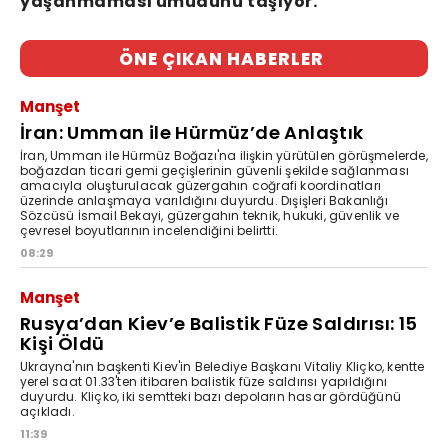
yaşanmaması umudunu taşıyor.
ÖNE ÇIKAN HABERLER
Manşet
İran: Umman ile Hürmüz’de Anlaştık
İran, Umman ile Hürmüz Boğazı'na ilişkin yürütülen görüşmelerde,
boğazdan ticari gemi geçişlerinin güvenli şekilde sağlanması
amacıyla oluşturulacak güzergahın coğrafi koordinatları
üzerinde anlaşmaya varıldığını duyurdu. Dışişleri Bakanlığı
Sözcüsü İsmail Bekayi, güzergahın teknik, hukuki, güvenlik ve
çevresel boyutlarının incelendiğini belirtti.
08:29
Manşet
Rusya’dan Kiev’e Balistik Füze Saldırısı: 15
Kişi Öldü
Ukrayna'nın başkenti Kiev'in Belediye Başkanı Vitaliy Kliçko, kentte
yerel saat 01.33'ten itibaren balistik füze saldırısı yapıldığını
duyurdu. Kliçko, iki semtteki bazı depoların hasar gördüğünü
açıkladı.
11:39