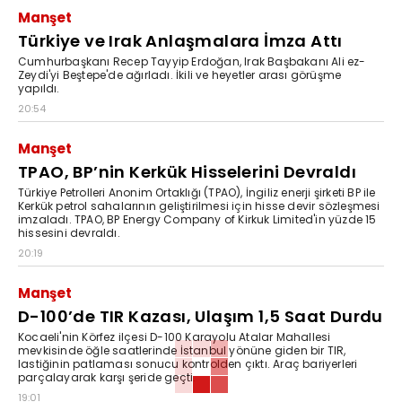
Manşet
Türkiye ve Irak Anlaşmalara İmza Attı
Cumhurbaşkanı Recep Tayyip Erdoğan, Irak Başbakanı Ali ez-
Zeydi'yi Beştepe'de ağırladı. İkili ve heyetler arası görüşme
yapıldı.
20:54
Manşet
TPAO, BP’nin Kerkük Hisselerini Devraldı
Türkiye Petrolleri Anonim Ortaklığı (TPAO), İngiliz enerji şirketi BP ile
Kerkük petrol sahalarının geliştirilmesi için hisse devir sözleşmesi
imzaladı. TPAO, BP Energy Company of Kirkuk Limited'in yüzde 15
hissesini devraldı.
20:19
Manşet
D-100’de TIR Kazası, Ulaşım 1,5 Saat Durdu
Kocaeli'nin Körfez ilçesi D-100 Karayolu Atalar Mahallesi
mevkisinde öğle saatlerinde İstanbul yönüne giden bir TIR,
lastiğinin patlaması sonucu kontrolden çıktı. Araç bariyerleri
parçalayarak karşı şeride geçti.
19:01