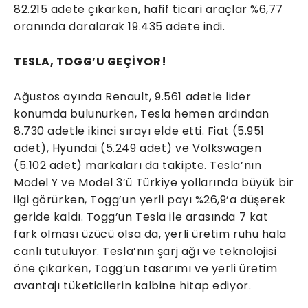
82.215 adete çıkarken, hafif ticari araçlar %6,77
oranında daralarak 19.435 adete indi.
TESLA, TOGG’U GEÇİYOR!
Ağustos ayında Renault, 9.561 adetle lider
konumda bulunurken, Tesla hemen ardından
8.730 adetle ikinci sırayı elde etti. Fiat (5.951
adet), Hyundai (5.249 adet) ve Volkswagen
(5.102 adet) markaları da takipte. Tesla’nın
Model Y ve Model 3’ü Türkiye yollarında büyük bir
ilgi görürken, Togg’un yerli payı %26,9’a düşerek
geride kaldı. Togg’un Tesla ile arasında 7 kat
fark olması üzücü olsa da, yerli üretim ruhu hala
canlı tutuluyor. Tesla’nın şarj ağı ve teknolojisi
öne çıkarken, Togg’un tasarımı ve yerli üretim
avantajı tüketicilerin kalbine hitap ediyor.