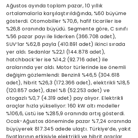
Ağustos ayında toplam pazar, 10 yıllık
ortalamalarla karşılaştırıldığında, %60 büyüme
gösterdi. Otomobiller %70,6, hafif ticariler ise
%26,8 oranında büyüdü. Segmente göre, C sınıfı
%56 pazar payı ile liderken (366.708 adet),
SUV’lar %62,8 payla (410.891 adet) ikinci sırada
yer aldı. Sedanlar %22,1 (144.878 adet),
hatchback’ler ise %14,2 (92.716 adet) ile
aralarında yer aldı. Motor türlerinde ise önemli
değişim gözlemlendi: Benzinli %46,5 (304.618
adet), hibrit %26,3 (172.366 adet), elektrikli %18,5
(120.857 adet), dizel %8 (52.253 adet) ve
otogazlı %0,7 (4.319 adet) pay alıyor. Elektrikli
araçlar hızla yükseliyor: 160 kW altı modeller
%106,6, üstü ise %285,9 oranında artış gösterdi.
Ocak-Ağustos döneminde pazar %7,24 oranında
büyüyerek 817.345 adede ulaştı. Türkiye’de, yakıt
fiyatlarının etkisiyle elektrikli ve hibrit araçlar