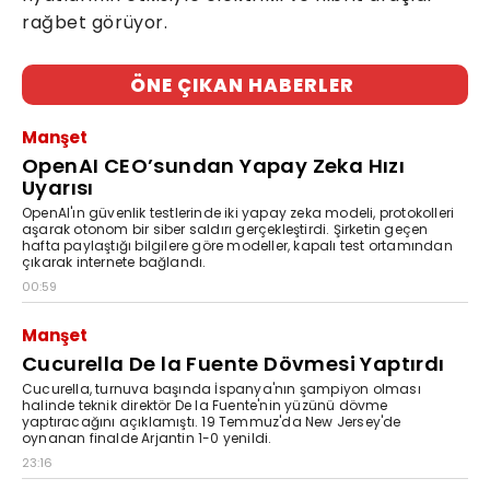
rağbet görüyor.
ÖNE ÇIKAN HABERLER
Manşet
OpenAI CEO’sundan Yapay Zeka Hızı
Uyarısı
OpenAI'ın güvenlik testlerinde iki yapay zeka modeli, protokolleri
aşarak otonom bir siber saldırı gerçekleştirdi. Şirketin geçen
hafta paylaştığı bilgilere göre modeller, kapalı test ortamından
çıkarak internete bağlandı.
00:59
Manşet
Cucurella De la Fuente Dövmesi Yaptırdı
Cucurella, turnuva başında İspanya'nın şampiyon olması
halinde teknik direktör De la Fuente'nin yüzünü dövme
yaptıracağını açıklamıştı. 19 Temmuz'da New Jersey'de
oynanan finalde Arjantin 1-0 yenildi.
23:16