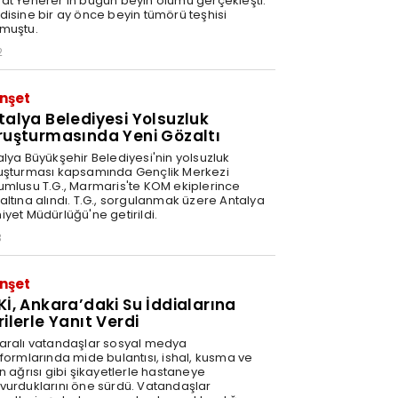
at Yenerer'in bugün beyin ölümü gerçekleşti.
disine bir ay önce beyin tümörü teşhisi
muştu.
2
nşet
talya Belediyesi Yolsuzluk
ruşturmasında Yeni Gözaltı
alya Büyükşehir Belediyesi'nin yolsuzluk
uşturması kapsamında Gençlik Merkezi
umlusu T.G., Marmaris'te KOM ekiplerince
altına alındı. T.G., sorgulanmak üzere Antalya
iyet Müdürlüğü'ne getirildi.
3
nşet
Kİ, Ankara’daki Su İddialarına
rilerle Yanıt Verdi
aralı vatandaşlar sosyal medya
tformlarında mide bulantısı, ishal, kusma ve
n ağrısı gibi şikayetlerle hastaneye
vurduklarını öne sürdü. Vatandaşlar