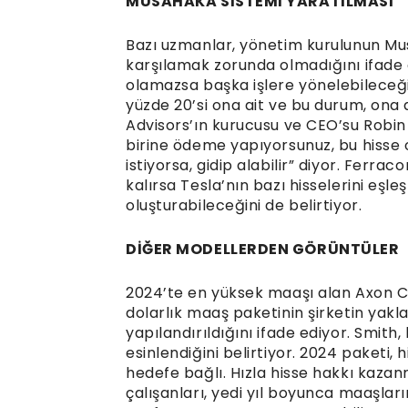
MÜSAHAKA SİSTEMİ YARATILMASI
Bazı uzmanlar, yönetim kurulunun Musk
karşılamak zorunda olmadığını ifade e
olamazsa başka işlere yönelebileceğini
yüzde 20’si ona ait ve bu durum, ona 
Advisors’ın kurucusu ve CEO’su Robin 
birine ödeme yapıyorsunuz, bu hisse o
istiyorsa, gidip alabilir” diyor. Ferra
kalırsa Tesla’nın bazı hisselerini eşle
oluşturabileceğini de belirtiyor.
DİĞER MODELLERDEN GÖRÜNTÜLER
2024’te en yüksek maaşı alan Axon CE
dolarlık maaş paketinin şirketin yakl
yapılandırıldığını ifade ediyor. Smith
esinlendiğini belirtiyor. 2024 paketi, h
hedefe bağlı. Hızla hisse hakkı kaza
çalışanları, yedi yıl boyunca maaşlar