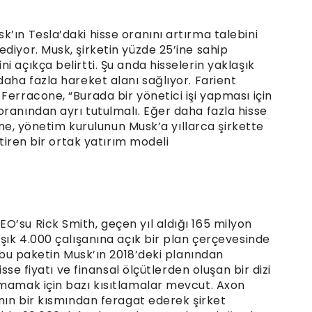
’ın Tesla’daki hisse oranını artırma talebini
diyor. Musk, şirketin yüzde 25’ine sahip
 açıkça belirtti. Şu anda hisselerin yaklaşık
daha fazla hareket alanı sağlıyor. Farient
Ferracone, “Burada bir yönetici işi yapması için
ranından ayrı tutulmalı. Eğer daha fazla hisse
cone, yönetim kurulunun Musk’a yıllarca şirkette
ştiren bir ortak yatırım modeli
O’su Rick Smith, geçen yıl aldığı 165 milyon
aşık 4.000 çalışanına açık bir plan çerçevesinde
, bu paketin Musk’ın 2018’deki planından
isse fiyatı ve finansal ölçütlerden oluşan bir dizi
nmamak için bazı kısıtlamalar mevcut. Axon
ının bir kısmından feragat ederek şirket