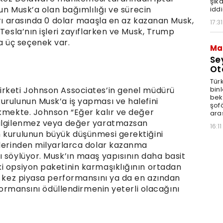
şik
nun Musk’a olan bağımlılığı ve sürecin
iddi
arı arasında 0 dolar maaşla en az kazanan Musk,
17:31
Tesla’nın işleri zayıflarken ve Musk, Trump
 üç seçenek var.
Ma
Se
Ot
Tür
binl
irketi Johnson Associates’in genel müdürü
bekl
urulunun Musk’a iş yapması ve halefini
şofö
ekmekte. Johnson “Eğer kalır ve değer
ara
 ilgilenmez veya değer yaratmazsan
16:11
m kurulunun büyük düşünmesi gerektiğini
elerinden milyarlarca dolar kazanma
ı söylüyor. Musk’ın maaş yapısının daha basit
i opsiyon paketinin karmaşıklığının ortadan
Bu kez piyasa performansını ya da en azından
rformansını ödüllendirmenin yeterli olacağını