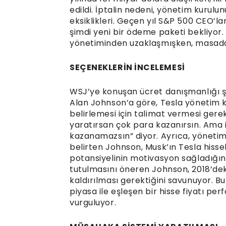
edildi. İptalin nedeni, yönetim kurulu
eksiklikleri. Geçen yıl S&P 500 CEO’l
şimdi yeni bir ödeme paketi bekliyor. 
yönetiminden uzaklaşmışken, masada
SEÇENEKLERİN İNCELEMESİ
WSJ’ye konuşan ücret danışmanlığı ş
Alan Johnson’a göre, Tesla yönetim k
belirlemesi için talimat vermesi ger
yaratırsan çok para kazanırsın. Ama
kazanamazsın” diyor. Ayrıca, yöneti
belirten Johnson, Musk’ın Tesla hiss
potansiyelinin motivasyon sağladığın
tutulmasını öneren Johnson, 2018’dek
kaldırılması gerektiğini savunuyor. 
piyasa ile eşleşen bir hisse fiyatı pe
vurguluyor.