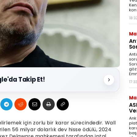
Ved
Ken
kon
18:3
Ma
An
So
Ant
sor
Sor
göz
Emn
le'da Takip Et!
17:3
Ma
AS
Ve
Ank
irlemek için zorlu bir karar sürecindedir. Wall
pla
karı
rilen 56 milyar dolarlık dev hisse ödülü, 2024
baş
iki kez Delaware mahkemesi tarafından iptal