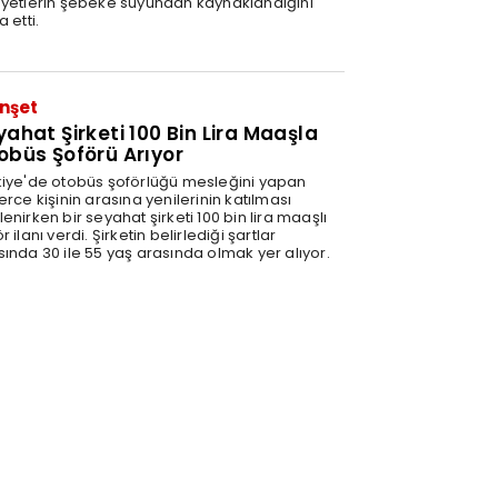
ayetlerin şebeke suyundan kaynaklandığını
a etti.
nşet
yahat Şirketi 100 Bin Lira Maaşla
obüs Şoförü Arıyor
kiye'de otobüs şoförlüğü mesleğini yapan
erce kişinin arasına yenilerinin katılması
enirken bir seyahat şirketi 100 bin lira maaşlı
r ilanı verdi. Şirketin belirlediği şartlar
sında 30 ile 55 yaş arasında olmak yer alıyor.