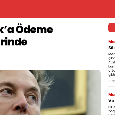
sk’a Ödeme
erinde
Ma
Sil
Mer
çıka
Ata
kum
ort
çıktı
18:3
Ma
Ve
Bir 
Yoğ