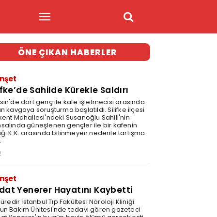
ÖNE ÇIKAN HABERLER
nşet
ifke’de Sahilde Kürekle Saldırı
sin'de dört genç ile kafe işletmecisi arasında
n kavgaya soruşturma başlatıldı. Silifke ilçesi
kent Mahallesi'ndeki Susanoğlu Sahili'nin
salında güneşlenen gençler ile bir kafenin
ağı K.K. arasında bilinmeyen nedenle tartışma
.
2
nşet
dat Yenerer Hayatını Kaybetti
süredir İstanbul Tıp Fakültesi Nöroloji Kliniği
un Bakım Ünitesi'nde tedavi gören gazeteci