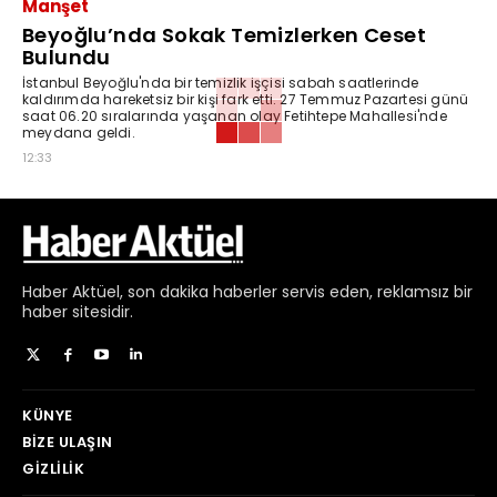
Manşet
Beyoğlu’nda Sokak Temizlerken Ceset
Bulundu
İstanbul Beyoğlu'nda bir temizlik işçisi sabah saatlerinde
kaldırımda hareketsiz bir kişi fark etti. 27 Temmuz Pazartesi günü
saat 06.20 sıralarında yaşanan olay Fetihtepe Mahallesi'nde
meydana geldi.
12:33
Haber
Aktüel,
son dakika haberler
servis eden, reklamsız bir
haber sitesidir.
KÜNYE
BIZE ULAŞIN
GIZLILIK