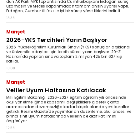
dün AK Parti MYK toplantısında Cumhurbaşkanı Erdoğan süreç
uzamasın ve Meclis kapanmadan tamamlansın uyarısı yaptı.
Erdoğan, Cumhur İttifakı ile iyi bir süreç yönettiklerini belirtti.
13:38
Manşet
2026-YKS Tercihleri Yarın Başlıyor
2026-Yükseköğretim Kurumları Sınavı (YKS) sonuçları açıklandı
ve üniversite adayları için tercih süreci yarın başlıyor. 20-21
Haziran'da yapılan sınava toplam 2 milyon 425 bin 627 kişi
katıldı.
13:08
Manşet
Veliler Uyum Haftasına Katılacak
Milli Eğitim Bakanlığı, 2026-2027 eğitim öğretim yılı öncesinde
okul yönetmeliğinde kapsamlı değişikliklere giderek çanta
aramasından devamsızlığa kadar birçok alanda yeni kurallar
getirdi. Resmi Gazete'de yayımlanan düzenleme, okul öncesi ve
birinci sınıf uyum haftalarında velilerin de aktif katılımını
öngörüyor.
12:58