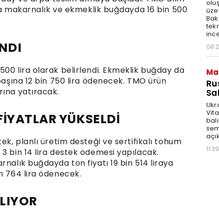
olu
şına makarnalık ve ekmeklik buğdayda 16 bin 500
üze
Bak
tekn
ince
NDI
08:
500 lira olarak belirlendi. Ekmeklik buğday da
Ma
 başına 12 bin 750 lira ödenecek. TMO ürün
Ru
rına yatıracak.
Sal
Ukr
Vita
FİYATLAR YÜKSELDİ
bali
sem
açık
ek, planlı üretim desteği ve sertifikalı tohum
11:39
3 bin 14 lira destek ödemesi yapılacak.
rnalık buğdayda ton fiyatı 19 bin 514 liraya
n 764 lira ödenecek.
ŞLIYOR