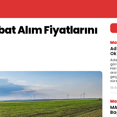
at Alım Fiyatlarını
Ma
Ad
Ok
Ada
gör
Har
aray
geç
süre
18:4
Ma
MA
Ba