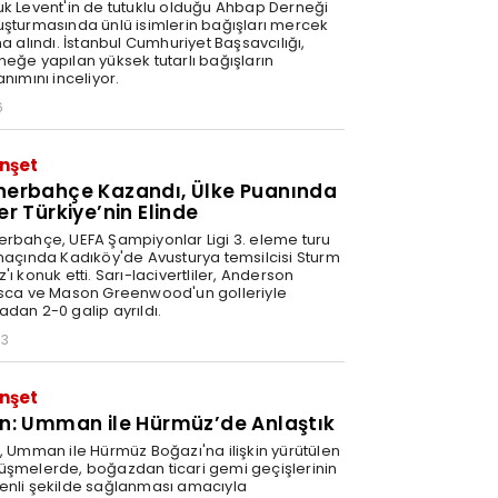
uk Levent'in de tutuklu olduğu Ahbap Derneği
uşturmasında ünlü isimlerin bağışları mercek
na alındı. İstanbul Cumhuriyet Başsavcılığı,
neğe yapılan yüksek tutarlı bağışların
anımını inceliyor.
6
nşet
nerbahçe Kazandı, Ülke Puanında
er Türkiye’nin Elinde
erbahçe, UEFA Şampiyonlar Ligi 3. eleme turu
 maçında Kadıköy'de Avusturya temsilcisi Sturm
'ı konuk etti. Sarı-lacivertliler, Anderson
isca ve Mason Greenwood'un golleriyle
adan 2-0 galip ayrıldı.
03
nşet
an: Umman ile Hürmüz’de Anlaştık
n, Umman ile Hürmüz Boğazı'na ilişkin yürütülen
üşmelerde, boğazdan ticari gemi geçişlerinin
enli şekilde sağlanması amacıyla