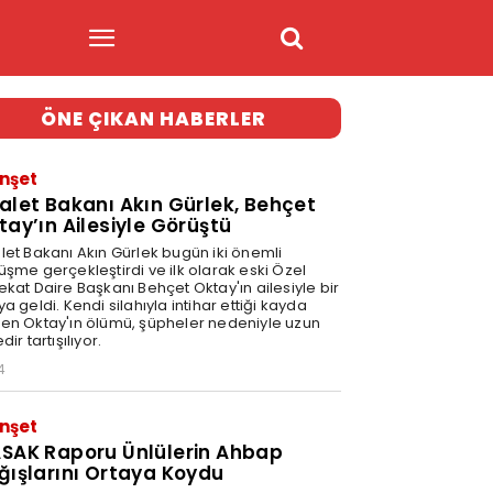
ÖNE ÇIKAN HABERLER
nşet
alet Bakanı Akın Gürlek, Behçet
tay’ın Ailesiyle Görüştü
let Bakanı Akın Gürlek bugün iki önemli
üşme gerçekleştirdi ve ilk olarak eski Özel
ekat Daire Başkanı Behçet Oktay'ın ailesiyle bir
a geldi. Kendi silahıyla intihar ettiği kayda
en Oktay'ın ölümü, şüpheler nedeniyle uzun
dir tartışılıyor.
4
nşet
SAK Raporu Ünlülerin Ahbap
ğışlarını Ortaya Koydu