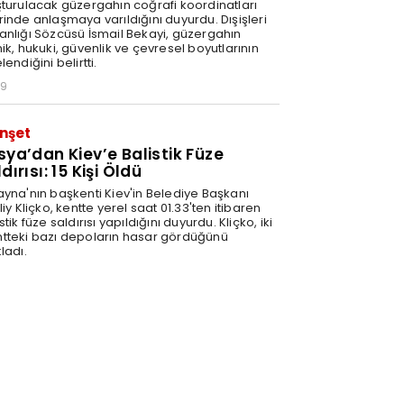
şturulacak güzergahın coğrafi koordinatları
rinde anlaşmaya varıldığını duyurdu. Dışişleri
anlığı Sözcüsü İsmail Bekayi, güzergahın
ik, hukuki, güvenlik ve çevresel boyutlarının
lendiğini belirtti.
29
nşet
sya’dan Kiev’e Balistik Füze
dırısı: 15 Kişi Öldü
ayna'nın başkenti Kiev'in Belediye Başkanı
liy Kliçko, kentte yerel saat 01.33'ten itibaren
stik füze saldırısı yapıldığını duyurdu. Kliçko, iki
tteki bazı depoların hasar gördüğünü
ladı.