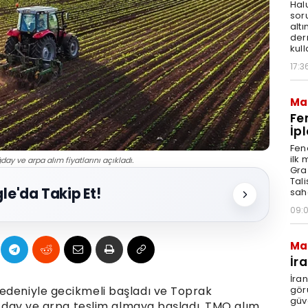
Hal
sor
altı
der
kull
17:3
Ma
Fe
İpl
Fen
ilk
y ve arpa alım fiyatlarını açıkladı.
Graz
Tal
le'da Takip Et!
sah
09:
Ma
İr
İra
gör
edeniyle gecikmeli başladı ve Toprak
güv
buğday ve arpa teslim almaya başladı. TMO alım