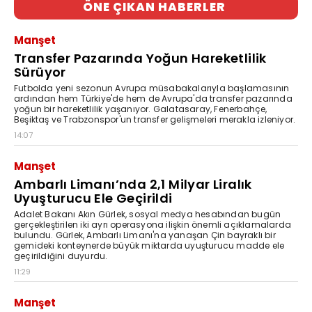
ÖNE ÇIKAN HABERLER
Manşet
Transfer Pazarında Yoğun Hareketlilik
Sürüyor
Futbolda yeni sezonun Avrupa müsabakalarıyla başlamasının
ardından hem Türkiye'de hem de Avrupa'da transfer pazarında
yoğun bir hareketlilik yaşanıyor. Galatasaray, Fenerbahçe,
Beşiktaş ve Trabzonspor'un transfer gelişmeleri merakla izleniyor.
14:07
Manşet
Ambarlı Limanı’nda 2,1 Milyar Liralık
Uyuşturucu Ele Geçirildi
Adalet Bakanı Akın Gürlek, sosyal medya hesabından bugün
gerçekleştirilen iki ayrı operasyona ilişkin önemli açıklamalarda
bulundu. Gürlek, Ambarlı Limanı'na yanaşan Çin bayraklı bir
gemideki konteynerde büyük miktarda uyuşturucu madde ele
geçirildiğini duyurdu.
11:29
Manşet