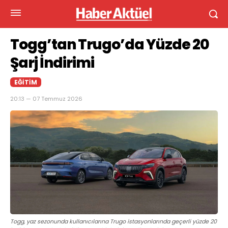
Togg’tan Trugo’da Yüzde 20
Şarj İndirimi
EĞITIM
20:13 — 07 Temmuz 2026
Togg, yaz sezonunda kullanıcılarına Trugo istasyonlarında geçerli yüzde 20