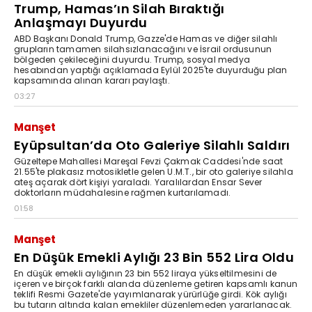
Trump, Hamas’ın Silah Bıraktığı
Anlaşmayı Duyurdu
ABD Başkanı Donald Trump, Gazze'de Hamas ve diğer silahlı
grupların tamamen silahsızlanacağını ve İsrail ordusunun
bölgeden çekileceğini duyurdu. Trump, sosyal medya
hesabından yaptığı açıklamada Eylül 2025'te duyurduğu plan
kapsamında alınan kararı paylaştı.
03:27
Manşet
Eyüpsultan’da Oto Galeriye Silahlı Saldırı
Güzeltepe Mahallesi Mareşal Fevzi Çakmak Caddesi'nde saat
21.55'te plakasız motosikletle gelen U.M.T., bir oto galeriye silahla
ateş açarak dört kişiyi yaraladı. Yaralılardan Ensar Sever
doktorların müdahalesine rağmen kurtarılamadı.
01:58
Manşet
En Düşük Emekli Aylığı 23 Bin 552 Lira Oldu
En düşük emekli aylığının 23 bin 552 liraya yükseltilmesini de
içeren ve birçok farklı alanda düzenleme getiren kapsamlı kanun
teklifi Resmi Gazete'de yayımlanarak yürürlüğe girdi. Kök aylığı
bu tutarın altında kalan emekliler düzenlemeden yararlanacak.