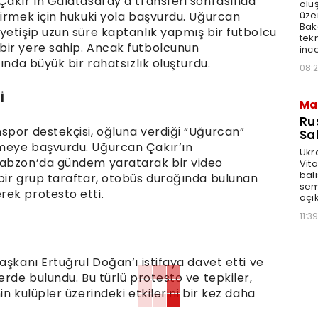
Çakır’ın Galatasaray’a transferi sonrasında
olu
üze
tirmek için hukuki yola başvurdu. Uğurcan
Bak
yetişip uzun süre kaptanlık yapmış bir futbolcu
tekn
bir yere sahip. Ancak futbolcunun
ince
ında büyük bir rahatsızlık oluşturdu.
08:
İ
Ma
Ru
spor destekçisi, oğluna verdiği “Uğurcan”
Sal
meye başvurdu. Uğurcan Çakır’ın
Ukr
rabzon’da gündem yaratarak bir video
Vita
bali
bir grup taraftar, otobüs durağında bulunan
sem
ek protesto etti.
açık
11:39
aşkanı Ertuğrul Doğan’ı istifaya davet etti ve
erde bulundu. Bu türlü protesto ve tepkiler,
n kulüpler üzerindeki etkilerini bir kez daha