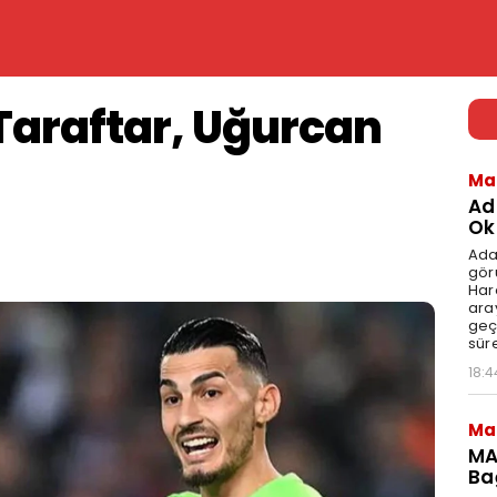
Taraftar, Uğurcan
Ma
Ad
Ok
Ada
gör
Har
aray
geç
süre
18:4
Ma
MA
Ba