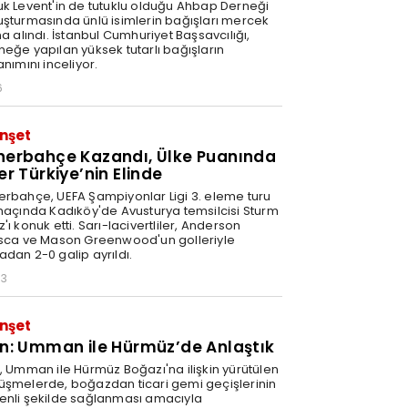
uk Levent'in de tutuklu olduğu Ahbap Derneği
uşturmasında ünlü isimlerin bağışları mercek
na alındı. İstanbul Cumhuriyet Başsavcılığı,
neğe yapılan yüksek tutarlı bağışların
anımını inceliyor.
6
nşet
nerbahçe Kazandı, Ülke Puanında
er Türkiye’nin Elinde
erbahçe, UEFA Şampiyonlar Ligi 3. eleme turu
 maçında Kadıköy'de Avusturya temsilcisi Sturm
'ı konuk etti. Sarı-lacivertliler, Anderson
isca ve Mason Greenwood'un golleriyle
adan 2-0 galip ayrıldı.
03
nşet
an: Umman ile Hürmüz’de Anlaştık
n, Umman ile Hürmüz Boğazı'na ilişkin yürütülen
üşmelerde, boğazdan ticari gemi geçişlerinin
enli şekilde sağlanması amacıyla