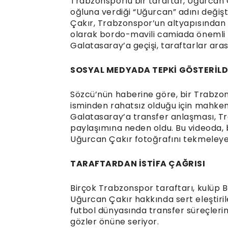
Trabzonsporlu bir taraftar, Uğurcan 
oğluna verdiği “Uğurcan” adını değiş
Çakır, Trabzonspor’un altyapısından 
olarak bordo-mavili camiada önemli 
Galatasaray’a geçişi, taraftarlar aras
SOSYAL MEDYADA TEPKİ GÖSTERİLD
Sözcü’nün haberine göre, bir Trabzon
isminden rahatsız olduğu için mahke
Galatasaray’a transfer anlaşması, T
paylaşımına neden oldu. Bu videoda, 
Uğurcan Çakır fotoğrafını tekmeleyer
TARAFTARDAN İSTİFA ÇAĞRISI
Birçok Trabzonspor taraftarı, kulüp B
Uğurcan Çakır hakkında sert eleştiril
futbol dünyasında transfer süreçlerini
gözler önüne seriyor.