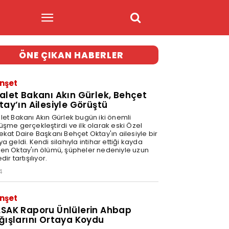
ÖNE ÇIKAN HABERLER
nşet
alet Bakanı Akın Gürlek, Behçet
tay’ın Ailesiyle Görüştü
let Bakanı Akın Gürlek bugün iki önemli
üşme gerçekleştirdi ve ilk olarak eski Özel
ekat Daire Başkanı Behçet Oktay'ın ailesiyle bir
a geldi. Kendi silahıyla intihar ettiği kayda
en Oktay'ın ölümü, şüpheler nedeniyle uzun
dir tartışılıyor.
4
nşet
SAK Raporu Ünlülerin Ahbap
ğışlarını Ortaya Koydu