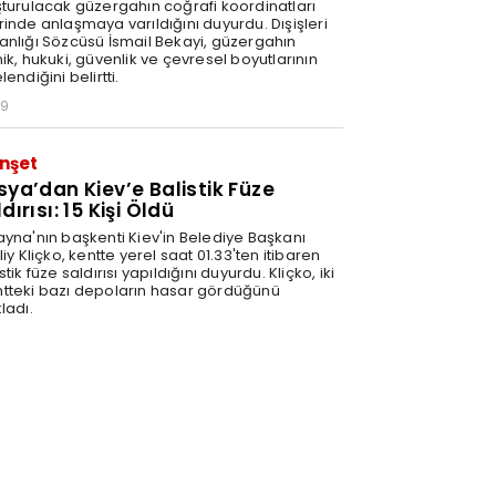
şturulacak güzergahın coğrafi koordinatları
rinde anlaşmaya varıldığını duyurdu. Dışişleri
anlığı Sözcüsü İsmail Bekayi, güzergahın
ik, hukuki, güvenlik ve çevresel boyutlarının
lendiğini belirtti.
29
nşet
sya’dan Kiev’e Balistik Füze
dırısı: 15 Kişi Öldü
ayna'nın başkenti Kiev'in Belediye Başkanı
liy Kliçko, kentte yerel saat 01.33'ten itibaren
stik füze saldırısı yapıldığını duyurdu. Kliçko, iki
tteki bazı depoların hasar gördüğünü
ladı.