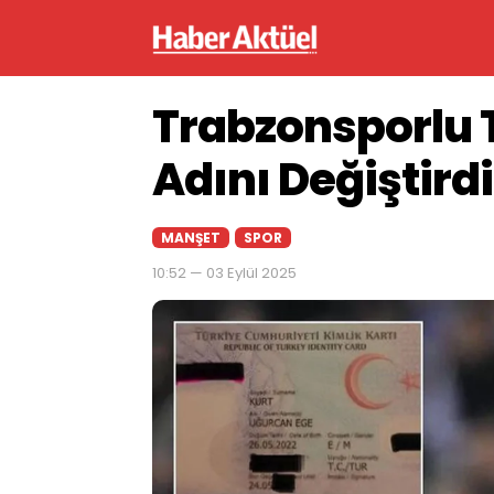
Trabzonsporlu 
Adını Değiştirdi
MANŞET
SPOR
10:52 — 03 Eylül 2025