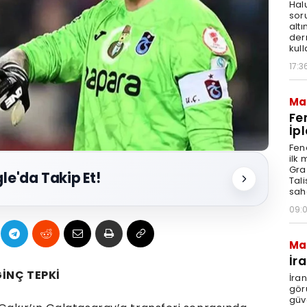
Hal
sor
altı
der
kull
17:3
Ma
Fe
İpl
Fen
ilk
Graz
le'da Takip Et!
Tal
sah
09:
Ma
İr
İNÇ TEPKİ
İra
gör
güv