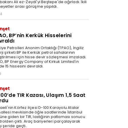
akanı Ali ez-Zeydi'yi Beştepe'de ağırladı. İkili
heyetler arası görüşme yapıldı.
54
nşet
AO, BP’nin Kerkük Hisselerini
vraldı
iye Petrolleri Anonim Ortaklığı (TPAO), İngiliz
ji şirketi BP ile Kerkük petrol sahalarının
ştirilmesi için hisse devir sözleşmesi imzaladı.
O, BP Energy Company of Kirkuk Limited'in
e 15 hissesini devraldı.
9
nşet
100’de TIR Kazası, Ulaşım 1,5 Saat
rdu
eli'nin Körfez ilçesi D-100 Karayolu Atalar
allesi mevkisinde öğle saatlerinde İstanbul
üne giden bir TIR, lastiğinin patlaması sonucu
trolden çıktı. Araç bariyerleri parçalayarak
ı şeride geçti.