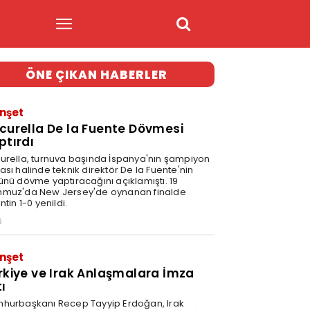
ÖNE ÇIKAN HABERLER
nşet
curella De la Fuente Dövmesi
ptırdı
urella, turnuva başında İspanya'nın şampiyon
sı halinde teknik direktör De la Fuente'nin
ünü dövme yaptıracağını açıklamıştı. 19
muz'da New Jersey'de oynanan finalde
ntin 1-0 yenildi.
6
nşet
rkiye ve Irak Anlaşmalara İmza
ı
hurbaşkanı Recep Tayyip Erdoğan, Irak