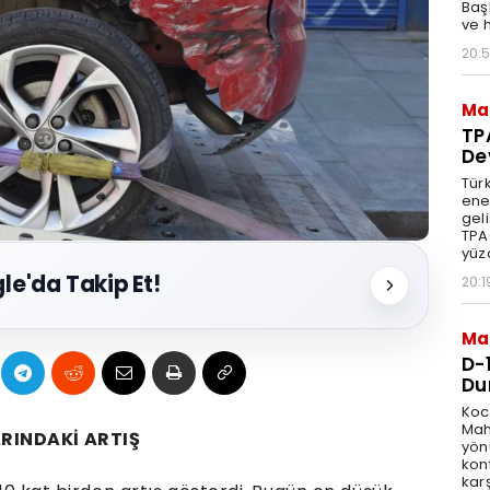
Başb
ve 
20:
Ma
TP
De
Türk
ener
geli
TPA
yüzd
le'da Takip Et!
20:1
Ma
D-
Du
Koca
Mah
ARINDAKİ ARTIŞ
yön
kon
karş