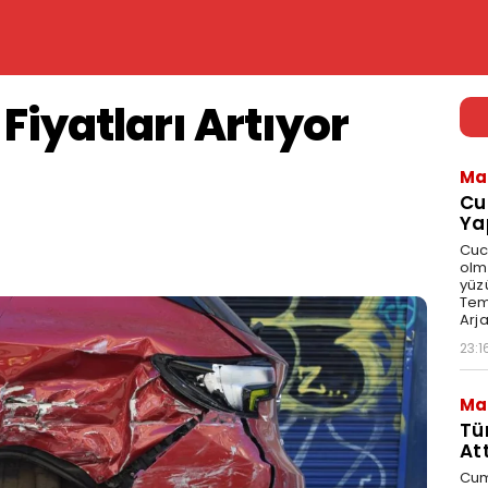
 Fiyatları Artıyor
Ma
Cu
Ya
Cuc
olma
yüz
Tem
Arja
23:1
Ma
Tü
Att
Cum