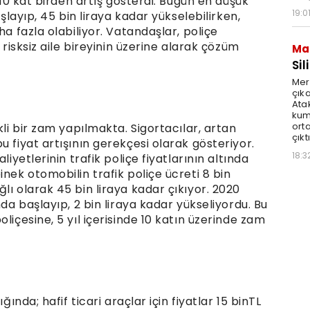
m 10 kat birden artış gösterdi. Bugün en düşük
19:0
aşlayıp, 45 bin liraya kadar yükselebilirken,
ha fazla olabiliyor. Vatandaşlar, poliçe
 risksiz aile bireyinin üzerine alarak çözüm
Ma
Sil
Mer
çıka
Ata
kum
ort
kli bir zam yapılmakta. Sigortacılar, artan
çıktı
u fiyat artışının gerekçesi olarak gösteriyor.
18:3
liyetlerinin trafik poliçe fiyatlarının altında
nek otomobilin trafik poliçe ücreti 8 bin
lı olarak 45 bin liraya kadar çıkıyor. 2020
nda başlayıp, 2 bin liraya kadar yükseliyordu. Bu
liçesine, 5 yıl içerisinde 10 katın üzerinde zam
ğında; hafif ticari araçlar için fiyatlar 15 binTL