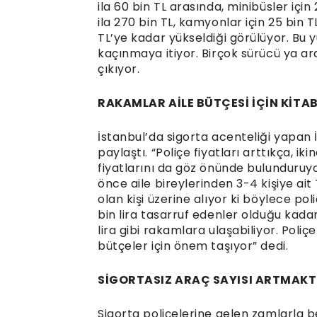
ila 60 bin TL arasında, minibüsler için 
ila 270 bin TL, kamyonlar için 25 bin TL 
TL’ye kadar yükseldiği görülüyor. Bu 
kaçınmaya itiyor. Birçok sürücü ya ar
çıkıyor.
RAKAMLAR AİLE BÜTÇESİ İÇİN KİT
İstanbul’da sigorta acenteliği yapan 
paylaştı. “Poliçe fiyatları arttıkça, ik
fiyatlarını da göz önünde bulunduruy
önce aile bireylerinden 3-4 kişiye ait T
olan kişi üzerine alıyor ki böylece pol
bin lira tasarruf edenler olduğu kadar
lira gibi rakamlara ulaşabiliyor. Poliçe
bütçeler için önem taşıyor” dedi.
SİGORTASIZ ARAÇ SAYISI ARTMAK
Sigorta poliçelerine gelen zamlarla b