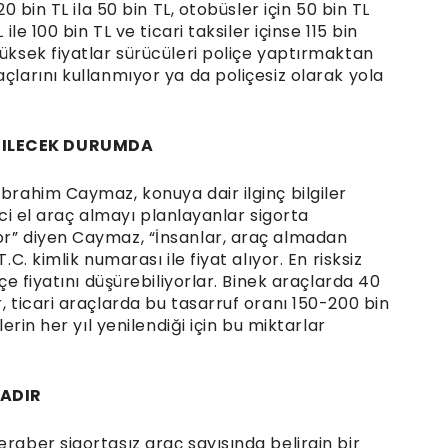
20 bin TL ila 50 bin TL, otobüsler için 50 bin TL
ile 100 bin TL ve ticari taksiler içinse 115 bin
yüksek fiyatlar sürücüleri poliçe yaptırmaktan
açlarını kullanmıyor ya da poliçesiz olarak yola
ABILECEK DURUMDA
İbrahim Caymaz, konuya dair ilginç bilgiler
inci el araç almayı planlayanlar sigorta
or” diyen Caymaz, “İnsanlar, araç almadan
.C. kimlik numarası ile fiyat alıyor. En risksiz
içe fiyatını düşürebiliyorlar. Binek araçlarda 40
, ticari araçlarda bu tasarruf oranı 150-200 bin
lerin her yıl yenilendiği için bu miktarlar
TADIR
eraber sigortasız araç sayısında belirgin bir