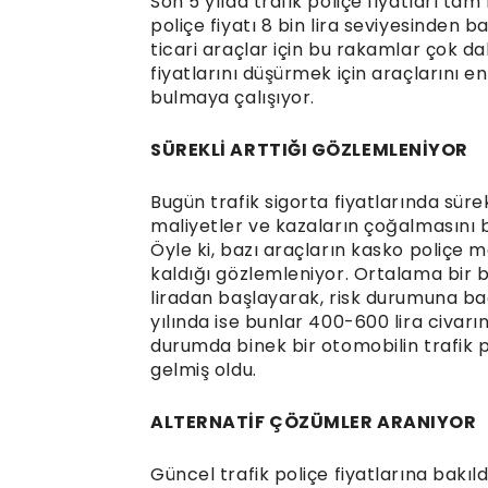
Son 5 yılda trafik poliçe fiyatları ta
poliçe fiyatı 8 bin lira seviyesinden b
ticari araçlar için bu rakamlar çok da
fiyatlarını düşürmek için araçlarını en
bulmaya çalışıyor.
SÜREKLİ ARTTIĞI GÖZLEMLENİYOR
Bugün trafik sigorta fiyatlarında süre
maliyetler ve kazaların çoğalmasını b
Öyle ki, bazı araçların kasko poliçe ma
kaldığı gözlemleniyor. Ortalama bir bi
liradan başlayarak, risk durumuna bağ
yılında ise bunlar 400-600 lira civarı
durumda binek bir otomobilin trafik po
gelmiş oldu.
ALTERNATİF ÇÖZÜMLER ARANIYOR
Güncel trafik poliçe fiyatlarına bakıldı