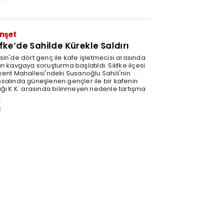
1
nşet
ifke’de Sahilde Kürekle Saldırı
sin'de dört genç ile kafe işletmecisi arasında
n kavgaya soruşturma başlatıldı. Silifke ilçesi
kent Mahallesi'ndeki Susanoğlu Sahili'nin
salında güneşlenen gençler ile bir kafenin
ağı K.K. arasında bilinmeyen nedenle tartışma
.
2