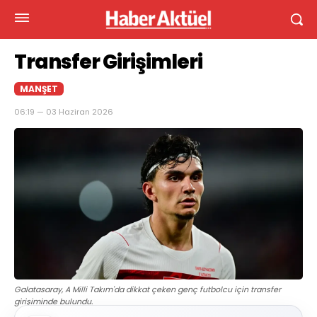
Transfer Girişimleri
MANŞET
06:19 — 03 Haziran 2026
Galatasaray, A Milli Takım'da dikkat çeken genç futbolcu için transfer
girişiminde bulundu.