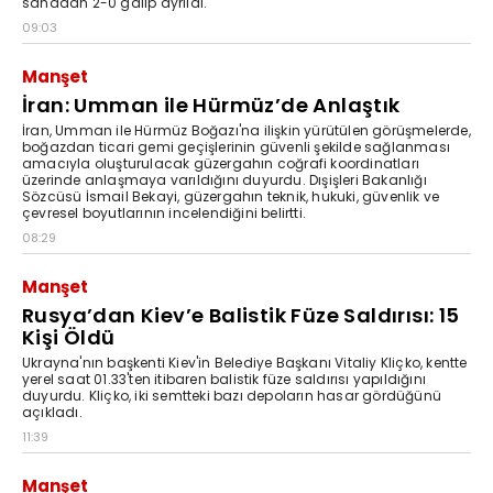
sahadan 2-0 galip ayrıldı.
09:03
Manşet
İran: Umman ile Hürmüz’de Anlaştık
İran, Umman ile Hürmüz Boğazı'na ilişkin yürütülen görüşmelerde,
boğazdan ticari gemi geçişlerinin güvenli şekilde sağlanması
amacıyla oluşturulacak güzergahın coğrafi koordinatları
üzerinde anlaşmaya varıldığını duyurdu. Dışişleri Bakanlığı
Sözcüsü İsmail Bekayi, güzergahın teknik, hukuki, güvenlik ve
çevresel boyutlarının incelendiğini belirtti.
08:29
Manşet
Rusya’dan Kiev’e Balistik Füze Saldırısı: 15
Kişi Öldü
Ukrayna'nın başkenti Kiev'in Belediye Başkanı Vitaliy Kliçko, kentte
yerel saat 01.33'ten itibaren balistik füze saldırısı yapıldığını
duyurdu. Kliçko, iki semtteki bazı depoların hasar gördüğünü
açıkladı.
11:39
Manşet