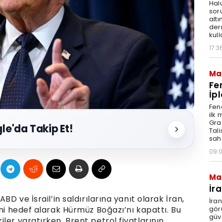
Hal
sor
altı
der
kull
17:3
Ma
Fe
İpl
Fen
ilk
Graz
le'da Takip Et!
Tal
sah
09:
Ma
İr
BD ve İsrail’in saldırılarına yanıt olarak İran,
İra
gör
ini hedef alarak Hürmüz Boğazı’nı kapattı. Bu
güv
ler yaratırken, Brent petrol fiyatlarının