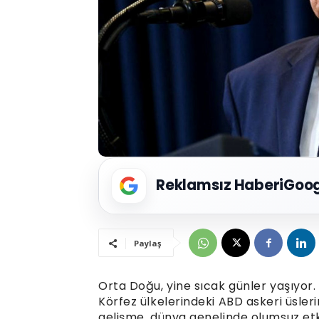
Reklamsız Haberi
Goog
Paylaş
Orta Doğu, yine sıcak günler yaşıyor. A
Körfez ülkelerindeki ABD askeri üsler
gelişme, dünya genelinde olumsuz etki