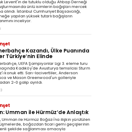
uk Levent'in de tutuklu olduğu Ahbap Derneği
uşturmasında ünlü isimlerin bağışları mercek
na alındı. İstanbul Cumhuriyet Başsavcılığı,
neğe yapılan yüksek tutarlı bağışların
anımını inceliyor.
6
nşet
nerbahçe Kazandı, Ülke Puanında
er Türkiye’nin Elinde
erbahçe, UEFA Şampiyonlar Ligi 3. eleme turu
 maçında Kadıköy'de Avusturya temsilcisi Sturm
'ı konuk etti. Sarı-lacivertliler, Anderson
isca ve Mason Greenwood'un golleriyle
adan 2-0 galip ayrıldı.
03
nşet
an: Umman ile Hürmüz’de Anlaştık
n, Umman ile Hürmüz Boğazı'na ilişkin yürütülen
üşmelerde, boğazdan ticari gemi geçişlerinin
enli şekilde sağlanması amacıyla