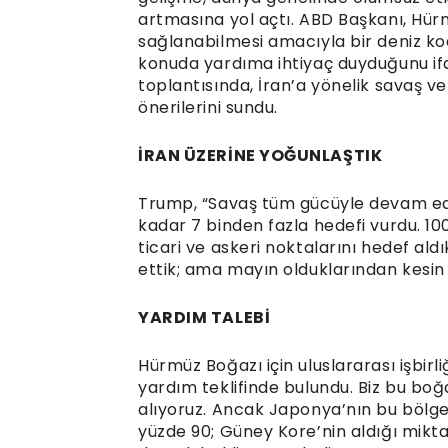
artmasına yol açtı. ABD Başkanı, Hürm
sağlanabilmesi amacıyla bir deniz koa
konuda yardıma ihtiyaç duyduğunu ifa
toplantısında, İran’a yönelik savaş ve 
önerilerini sundu.
İRAN ÜZERİNE YOĞUNLAŞTIK
Trump, “Savaş tüm gücüyle devam ediyo
kadar 7 binden fazla hedefi vurdu. 100
ticari ve askeri noktalarını hedef al
ettik; ama mayın olduklarından kesin b
YARDIM TALEBİ
Hürmüz Boğazı için uluslararası işbirl
yardım teklifinde bulundu. Biz bu bo
alıyoruz. Ancak Japonya’nın bu bölged
yüzde 90; Güney Kore’nin aldığı mikt