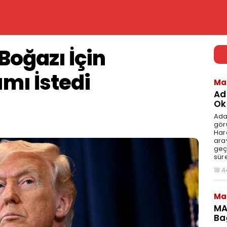
oğazı İçin
mı İstedi
Ma
Ad
Ok
Ada
gör
Har
aray
geç
süre
18:4
Ma
MA
Ba