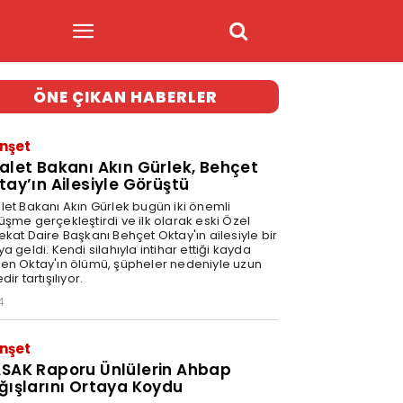
ÖNE ÇIKAN HABERLER
nşet
alet Bakanı Akın Gürlek, Behçet
tay’ın Ailesiyle Görüştü
let Bakanı Akın Gürlek bugün iki önemli
üşme gerçekleştirdi ve ilk olarak eski Özel
ekat Daire Başkanı Behçet Oktay'ın ailesiyle bir
a geldi. Kendi silahıyla intihar ettiği kayda
en Oktay'ın ölümü, şüpheler nedeniyle uzun
dir tartışılıyor.
4
nşet
SAK Raporu Ünlülerin Ahbap
ğışlarını Ortaya Koydu