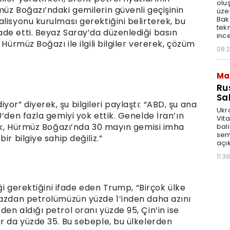
olu
üz Boğazı’ndaki gemilerin güvenli geçişinin
üze
Bak
lisyonu kurulması gerektiğini belirterek, bu
tekn
de etti. Beyaz Saray’da düzenlediği basın
ince
Hürmüz Boğazı ile ilgili bilgiler vererek, çözüm
08:
Ma
Ru
Sal
r” diyerek, şu bilgileri paylaştı: “ABD, şu ana
Ukr
’den fazla gemiyi yok ettik. Genelde İran’ın
Vita
dık, Hürmüz Boğazı’nda 30 mayın gemisi imha
bali
sem
ir bilgiye sahip değiliz.”
açık
11:39
iği gerektiğini ifade eden Trump, “Birçok ülke
ğazdan petrolümüzün yüzde 1’inden daha azını
en aldığı petrol oranı yüzde 95, Çin’in ise
ar da yüzde 35. Bu sebeple, bu ülkelerden