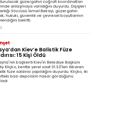
şturulacak güzergahın coğrafi koordinatları
rinde anlaşmaya varıldığını duyurdu. Dışişleri
anlığı Sözcüsü İsmail Bekayi, güzergahın
ik, hukuki, güvenlik ve çevresel boyutlarının
lendiğini belirtti.
29
nşet
sya’dan Kiev’e Balistik Füze
dırısı: 15 Kişi Öldü
ayna'nın başkenti Kiev'in Belediye Başkanı
liy Kliçko, kentte yerel saat 01.33'ten itibaren
stik füze saldırısı yapıldığını duyurdu. Kliçko, iki
tteki bazı depoların hasar gördüğünü
ladı.