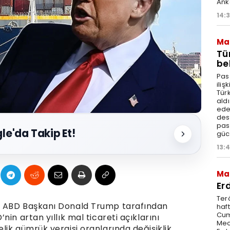
Anke
14:3
Ma
Tü
bel
Pas
ili
Tür
aldı
edeb
dest
pas
le'da Takip Et!
güc
13:
Ma
Er
Ter
, ABD Başkanı Donald Trump tarafından
haft
Cum
in artan yıllık mal ticareti açıklarını
Mec
ik gümrük vergisi oranlarında değişiklik