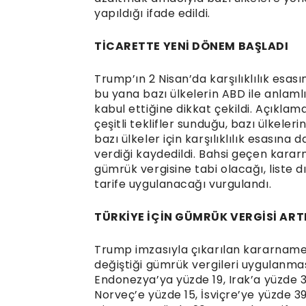
yapıldığı ifade edildi.
TİCARETTE YENİ DÖNEM BAŞLADI
Trump’ın 2 Nisan’da karşılıklılık esa
bu yana bazı ülkelerin ABD ile anlaml
kabul ettiğine dikkat çekildi. Açıkla
çeşitli teklifler sunduğu, bazı ülkeler
bazı ülkeler için karşılıklılık esasına 
verdiği kaydedildi. Bahsi geçen kara
gümrük vergisine tabi olacağı, liste d
tarife uygulanacağı vurgulandı.
TÜRKİYE İÇİN GÜMRÜK VERGİSİ ARTI
Trump imzasıyla çıkarılan kararname 
değiştiği gümrük vergileri uygulanmas
Endonezya’ya yüzde 19, Irak’a yüzde 35
Norveç’e yüzde 15, İsviçre’ye yüzde 3