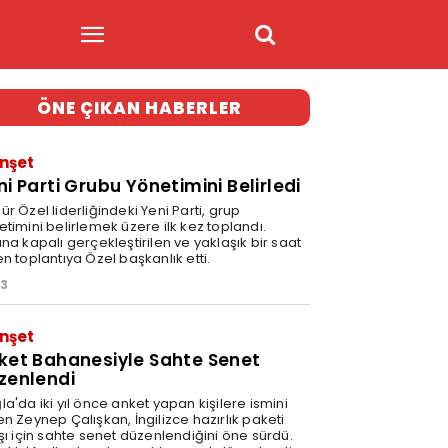
ÖNE ÇIKAN HABERLER
nşet
ni Parti Grubu Yönetimini Belirledi
r Özel liderliğindeki Yeni Parti, grup
timini belirlemek üzere ilk kez toplandı.
na kapalı gerçekleştirilen ve yaklaşık bir saat
n toplantıya Özel başkanlık etti.
33
nşet
ket Bahanesiyle Sahte Senet
zenlendi
a'da iki yıl önce anket yapan kişilere ismini
n Zeynep Çalışkan, İngilizce hazırlık paketi
ışı için sahte senet düzenlendiğini öne sürdü.