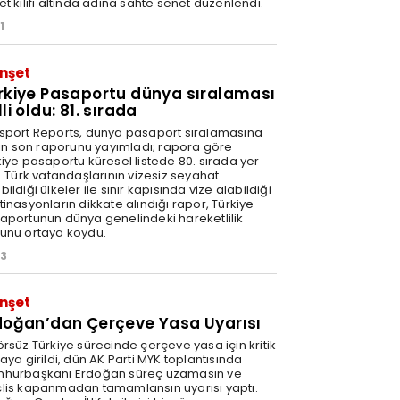
t kılıfı altında adına sahte senet düzenlendi.
1
nşet
rkiye Pasaportu dünya sıralaması
li oldu: 81. sırada
sport Reports, dünya pasaport sıralamasına
şkin son raporunu yayımladı; rapora göre
kiye pasaportu küresel listede 80. sırada yer
. Türk vatandaşlarının vizesiz seyahat
ildiği ülkeler ile sınır kapısında vize alabildiği
inasyonların dikkate alındığı rapor, Türkiye
aportunun dünya genelindeki hareketlilik
ünü ortaya koydu.
43
nşet
doğan’dan Çerçeve Yasa Uyarısı
örsüz Türkiye sürecinde çerçeve yasa için kritik
aya girildi, dün AK Parti MYK toplantısında
hurbaşkanı Erdoğan süreç uzamasın ve
lis kapanmadan tamamlansın uyarısı yaptı.