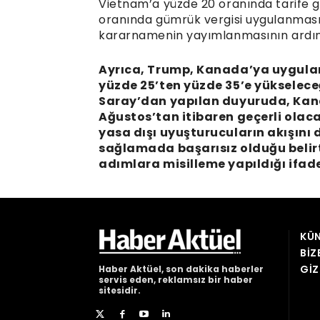
Vietnam’a yüzde 20 oranında tarife ge
oranında gümrük vergisi uygulanması 
kararnamenin yayımlanmasının ardından
Ayrıca, Trump, Kanada’ya uygula
yüzde 25’ten yüzde 35’e yükselec
Saray’dan yapılan duyuruda, Kanad
Ağustos’tan itibaren geçerli olaca
yasa dışı uyuşturucuların akışını
sağlamada başarısız olduğu belirt
adımlara misilleme yapıldığı ifade
KÜN
BIZ
GIZ
Haber
Aktüel,
son dakika haberler
servis eden, reklamsız bir haber
sitesidir.