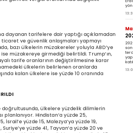
Erdo
yöne
13:
Ma
sına dayanan tarifelere dair yaptığı açıklamadan
20
ı ticaret ve güvenlik anlaşmaları yapmayı
202
mada, bazı ülkelerin müzakereler yoluyla ABD’ye
sonu
terc
in ise müzakereye girmediği belirtildi. Trump’ın,
yap
dayalı tarife oranlarının değiştirilmesine karar
katı
rnamedeki ülkelerin belirlenen oranlarda
13:
ışında kalan ülkelere ise yüzde 10 oranında
RILDI
doğrultusunda, ülkelere yüzdelik dilimlerin
ı planlanıyor. Hindistan’a yüzde 25,
, İsrail’e yüzde 15, Malezya’ya yüzde 19,
9, Suriye’ye yüzde 41, Tayvan’a yüzde 20 ve