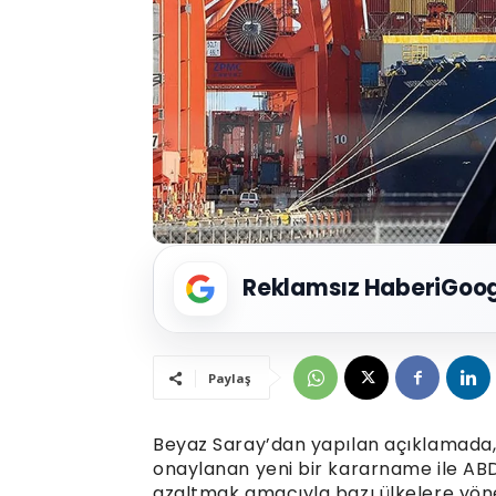
Reklamsız Haberi
Goog
Paylaş
Beyaz Saray’dan yapılan açıklamada
onaylanan yeni bir kararname ile ABD’n
azaltmak amacıyla bazı ülkelere yönel