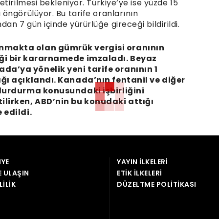
tirilmesi bekleniyor. Türkiye’ye ise yüzde 15
öngörülüyor. Bu tarife oranlarının
 7 gün içinde yürürlüğe gireceği bildirildi.
nmakta olan gümrük vergisi oranının
eği bir kararnamede imzaladı. Beyaz
a’ya yönelik yeni tarife oranının 1
ğı açıklandı. Kanada’nın fentanil ve diğer
 durdurma konusundaki işbirliğini
ilirken, ABD’nin bu konudaki attığı
 edildi.
YE
YAYIN İLKELERI
E ULAŞIN
ETIK İLKELERI
LILIK
DÜZELTME POLITIKASI