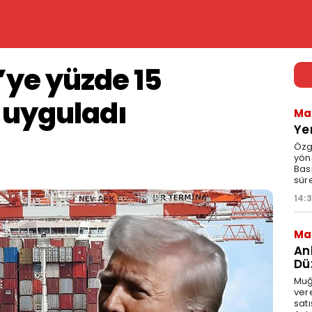
’ye yüzde 15
 uyguladı
Ma
Ye
Özgü
yöne
Bası
süre
14:
Ma
An
Dü
Muğl
vere
sat