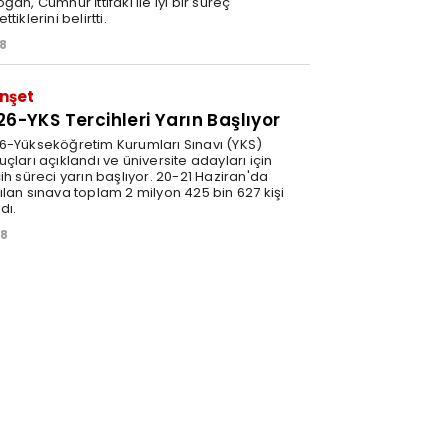
ğan, Cumhur İttifakı ile iyi bir süreç
ttiklerini belirtti.
38
nşet
26-YKS Tercihleri Yarın Başlıyor
6-Yükseköğretim Kurumları Sınavı (YKS)
çları açıklandı ve üniversite adayları için
ih süreci yarın başlıyor. 20-21 Haziran'da
ılan sınava toplam 2 milyon 425 bin 627 kişi
ldı.
08