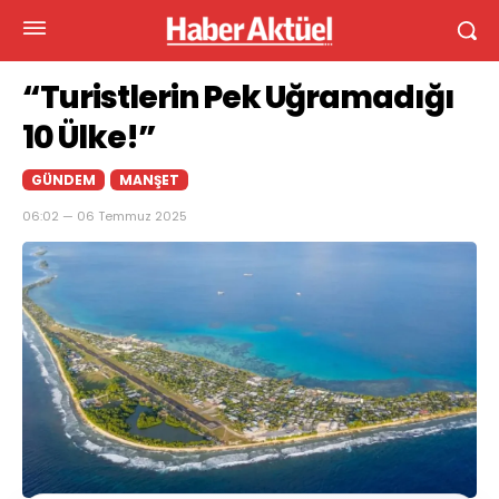
“Turistlerin Pek Uğramadığı
10 Ülke!”
GÜNDEM
MANŞET
06:02 — 06 Temmuz 2025