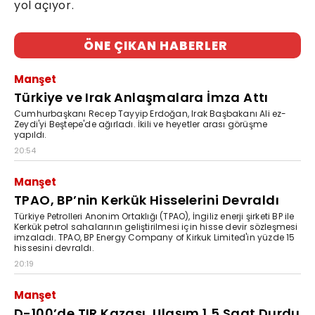
yol açıyor.
ÖNE ÇIKAN HABERLER
Manşet
Türkiye ve Irak Anlaşmalara İmza Attı
Cumhurbaşkanı Recep Tayyip Erdoğan, Irak Başbakanı Ali ez-
Zeydi'yi Beştepe'de ağırladı. İkili ve heyetler arası görüşme
yapıldı.
20:54
Manşet
TPAO, BP’nin Kerkük Hisselerini Devraldı
Türkiye Petrolleri Anonim Ortaklığı (TPAO), İngiliz enerji şirketi BP ile
Kerkük petrol sahalarının geliştirilmesi için hisse devir sözleşmesi
imzaladı. TPAO, BP Energy Company of Kirkuk Limited'in yüzde 15
hissesini devraldı.
20:19
Manşet
D-100’de TIR Kazası, Ulaşım 1,5 Saat Durdu