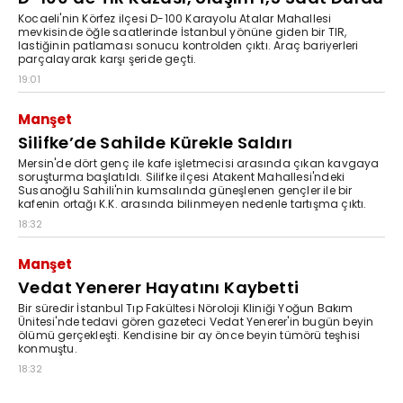
Kocaeli'nin Körfez ilçesi D-100 Karayolu Atalar Mahallesi
mevkisinde öğle saatlerinde İstanbul yönüne giden bir TIR,
lastiğinin patlaması sonucu kontrolden çıktı. Araç bariyerleri
parçalayarak karşı şeride geçti.
19:01
Manşet
Silifke’de Sahilde Kürekle Saldırı
Mersin'de dört genç ile kafe işletmecisi arasında çıkan kavgaya
soruşturma başlatıldı. Silifke ilçesi Atakent Mahallesi'ndeki
Susanoğlu Sahili'nin kumsalında güneşlenen gençler ile bir
kafenin ortağı K.K. arasında bilinmeyen nedenle tartışma çıktı.
18:32
Manşet
Vedat Yenerer Hayatını Kaybetti
Bir süredir İstanbul Tıp Fakültesi Nöroloji Kliniği Yoğun Bakım
Ünitesi'nde tedavi gören gazeteci Vedat Yenerer'in bugün beyin
ölümü gerçekleşti. Kendisine bir ay önce beyin tümörü teşhisi
konmuştu.
18:32