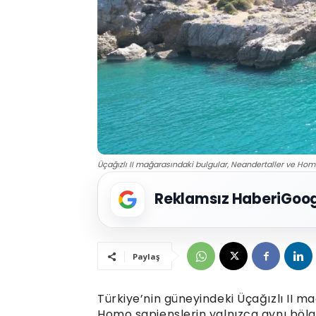
Üçağızlı II mağarasındaki bulgular, Neandertaller ve Hom
Reklamsız Haberi
Goog
Paylaş
Türkiye’nin güneyindeki Üçağızlı II m
Homo sapienslerin yalnızca aynı bölg