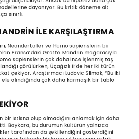
eştiği düşünülüyor. Ancak bu hipotez daha çok
dellerine dayanıyor. Bu kritik döneme ait
a sınırlı.
ANDRİN İLE KARŞILAŞTIRMA
ları, Neandertaller ve Homo sapienslerin bir
 olan Fransa’daki Grotte Mandrin mağarasıyla
Homo sapienslerin çok daha ince işlenmiş taş
landığı görülürken, Üçağızlı II’de her iki türün
kat çekiyor. Araştırmacı Ludovic Slimak, “Bu iki
kte ele alındığında çok daha karmaşık bir tablo
EKİYOR
ın bir istisna olup olmadığını anlamak için daha
irtti. Baykara, bu durumun kültürün yalnızca
kler tarafından da şekillendiğini gösterdiğini
rlerin aynı bölgede binlerce yıl boyunca ortak