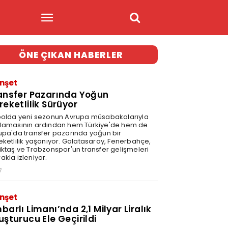
ÖNE ÇIKAN HABERLER
nşet
ansfer Pazarında Yoğun
reketlilik Sürüyor
bolda yeni sezonun Avrupa müsabakalarıyla
lamasının ardından hem Türkiye'de hem de
upa'da transfer pazarında yoğun bir
eketlilik yaşanıyor. Galatasaray, Fenerbahçe,
iktaş ve Trabzonspor'un transfer gelişmeleri
akla izleniyor.
7
nşet
barlı Limanı’nda 2,1 Milyar Liralık
uşturucu Ele Geçirildi