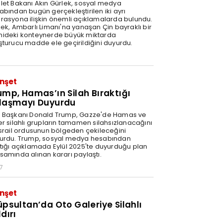
let Bakanı Akın Gürlek, sosyal medya
abından bugün gerçekleştirilen iki ayrı
rasyona ilişkin önemli açıklamalarda bulundu.
lek, Ambarlı Limanı'na yanaşan Çin bayraklı bir
ideki konteynerde büyük miktarda
şturucu madde ele geçirildiğini duyurdu.
nşet
ump, Hamas’ın Silah Bıraktığı
laşmayı Duyurdu
 Başkanı Donald Trump, Gazze'de Hamas ve
er silahlı grupların tamamen silahsızlanacağını
İsrail ordusunun bölgeden çekileceğini
urdu. Trump, sosyal medya hesabından
tığı açıklamada Eylül 2025'te duyurduğu plan
samında alınan kararı paylaştı.
7
nşet
üpsultan’da Oto Galeriye Silahlı
dırı