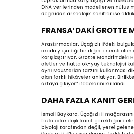
topraklarında karşılaştığı ve melezl
DNA verilerinden modellenen nüfus mo
doğrudan arkeolojik kanıtlar ise oldukç
FRANSA’DAKİ GROTTE M
Araştırmacılar, Üçağızlı II’deki bulgu
arada yaşadığı bir diğer önemli alan
karşılaştırıyor. Grotte Mandrin’deki 
aletler ve hatta ok-yay teknolojisi kul
aynı Mousterian tarzını kullanması dik
alan farklı hikâyeler anlatıyor. Birli
ortaya çıkıyor” ifadelerini kullandı.
DAHA FAZLA KANIT GER
İsmail Baykara, Üçağızlı II mağarasın
fazla arkeolojik kanıt gerektiğini bel
biyoloji tarafından değil, yerel gelene
ifade etti. “Bu eşsiz durum, farklı tü