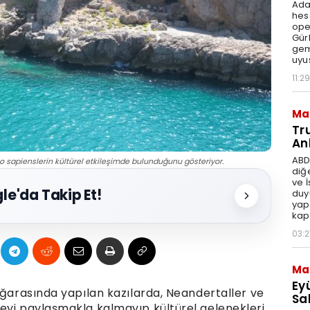
Ada
hes
ope
Gür
gem
uyu
11:29
Ma
Tr
An
ABD
o sapienslerin kültürel etkileşimde bulunduğunu gösteriyor.
diğ
ve 
le'da Takip Et!
duy
yap
kap
03:2
Ma
Ey
ağarasında yapılan kazılarda, Neandertaller ve
Sal
eyi paylaşmakla kalmayıp kültürel gelenekleri