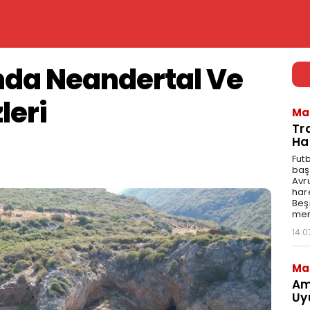
da Neandertal Ve
leri
Ma
Tr
Ha
Fut
baş
Avr
har
Beş
mer
14:0
Ma
Am
Uy