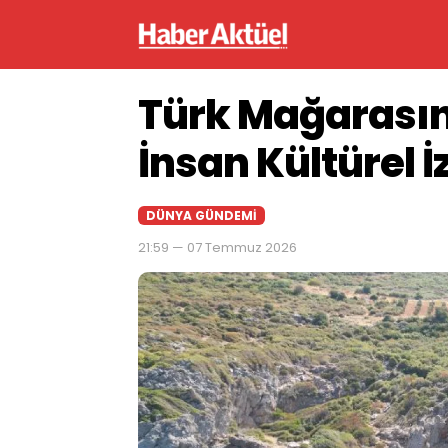
Türk Mağarasın
İnsan Kültürel İz
DÜNYA GÜNDEMI
21:59 — 07 Temmuz 2026