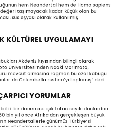
kabuğunun hem Neandertal hem de Homo sapiens
 değeri taşımayacak kadar küçük olan bu
ası, süs eşyası olarak kullanılmış
AK KÜLTÜREL UYGULAMAYI
ukları Akdeniz kıyısından bilinçli olarak
Kyoto Üniversitesi’nden Naoki Morimoto,
 türü mevcut olmasına rağmen bu özel kabuğu
nlar da Columbella rustica’yı toplamış” dedi.
 ÇARPICI YORUMLAR
n kritik bir dönemine ışık tutan sayılı alanlardan
k 60 bin yıl önce Afrika’dan gerçekleşen büyük
rın Neandertallerle günümüz Türkiye’si