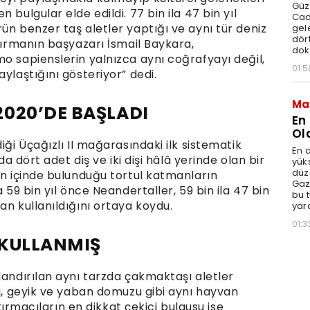
Güz
 bulgular elde edildi. 77 bin ila 47 bin yıl
Cad
ün benzer taş aletler yaptığı ve aynı tür deniz
gele
dört
ştırmanın başyazarı İsmail Baykara,
dok
o sapienslerin yalnızca aynı coğrafyayı değil,
01:5
ylaştığını gösteriyor” dedi.
Ma
020’DE BAŞLADI
En
Ol
iği Üçağızlı II mağarasındaki ilk sistematik
En d
da dört adet diş ve iki dişi hâlâ yerinde olan bir
yüks
düz
in içinde bulunduğu tortul katmanların
Gaz
 59 bin yıl önce Neandertaller, 59 bin ila 47 bin
bu 
an kullanıldığını ortaya koydu.
yar
01:3
 KULLANMIŞ
landırılan aynı tarzda çakmaktaşı aletler
si, geyik ve yaban domuzu gibi aynı hayvan
ştırmacıların en dikkat çekici bulgusu ise