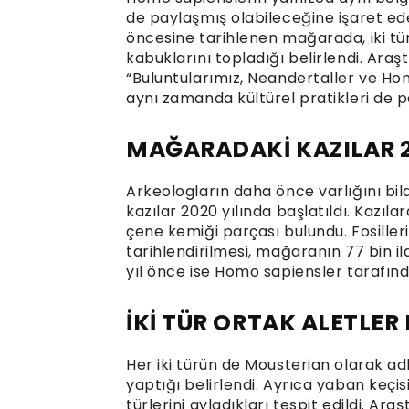
de paylaşmış olabileceğine işaret eden
öncesine tarihlenen mağarada, iki tür
kabuklarını topladığı belirlendi. Ara
“Buluntularımız, Neandertaller ve Hom
aynı zamanda kültürel pratikleri de pa
MAĞARADAKİ KAZILAR 2
Arkeologların daha önce varlığını bild
kazılar 2020 yılında başlatıldı. Kazılar
çene kemiği parçası bulundu. Fosiller
tarihlendirilmesi, mağaranın 77 bin ila
yıl önce ise Homo sapiensler tarafınd
İKİ TÜR ORTAK ALETLER
Her iki türün de Mousterian olarak ad
yaptığı belirlendi. Ayrıca yaban keçi
türlerini avladıkları tespit edildi. Ara