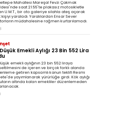
eltepe Mahallesi Mareşal Fevzi Çakmak
desi'nde saat 21.55'te plakasız motosikletle
n U.M.T., bir oto galeriye silahla ateş açarak
 kişiyi yaraladı. Yaralılardan Ensar Sever
torların müdahalesine rağmen kurtarılamadı.
8
nşet
 Düşük Emekli Aylığı 23 Bin 552 Lira
du
üşük emekli aylığının 23 bin 552 liraya
eltilmesini de içeren ve birçok farklı alanda
enleme getiren kapsamlı kanun teklifi Resmi
ete'de yayımlanarak yürürlüğe girdi. Kök aylığı
tutarın altında kalan emekliler düzenlemeden
arlanacak.
3