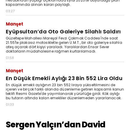
hesabından yaptığı açıklamada Eylül 2025'te duyurduğu plan
kapsamında alınan kararı paylaştı.
03:27
Manşet
Eyüpsultan’da Oto Galeriye Silahlı Saldırı
Güzeltepe Mahallesi Mareşal Fevzi Çakmak Caddesi'nde saat
21.55'te plakasız motosikletle gelen U.M.T., bir oto galeriye silahla
ateş açarak dört kişiyi yaraladı. Yaralılardan Ensar Sever
doktorların müdahalesine rağmen kurtarılamadı.
01:58
Manşet
En Düşük Emekli Aylığı 23 Bin 552 Lira Oldu
En düşük emekli aylığının 23 bin 552 liraya yükseltilmesini de
içeren ve birçok farklı alanda düzenleme getiren kapsamlı kanun
teklifi Resmi Gazete'de yayımlanarak yürürlüğe girdi. Kök aylığı
bu tutarın altında kalan emekliler düzenlemeden yararlanacak.
01:33