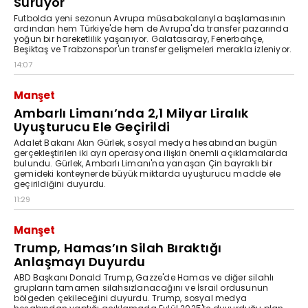
Sürüyor
Futbolda yeni sezonun Avrupa müsabakalarıyla başlamasının
ardından hem Türkiye'de hem de Avrupa'da transfer pazarında
yoğun bir hareketlilik yaşanıyor. Galatasaray, Fenerbahçe,
Beşiktaş ve Trabzonspor'un transfer gelişmeleri merakla izleniyor.
14:07
Manşet
Ambarlı Limanı’nda 2,1 Milyar Liralık
Uyuşturucu Ele Geçirildi
Adalet Bakanı Akın Gürlek, sosyal medya hesabından bugün
gerçekleştirilen iki ayrı operasyona ilişkin önemli açıklamalarda
bulundu. Gürlek, Ambarlı Limanı'na yanaşan Çin bayraklı bir
gemideki konteynerde büyük miktarda uyuşturucu madde ele
geçirildiğini duyurdu.
11:29
Manşet
Trump, Hamas’ın Silah Bıraktığı
Anlaşmayı Duyurdu
ABD Başkanı Donald Trump, Gazze'de Hamas ve diğer silahlı
grupların tamamen silahsızlanacağını ve İsrail ordusunun
bölgeden çekileceğini duyurdu. Trump, sosyal medya