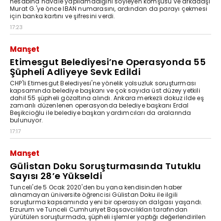
hesabına havale yapılamadığını söyleyen komşusu ve arkadaşı
Murat G.'ye önce IBAN numarasını, ardından da parayı çekmesi
için banka kartını ve şifresini verdi.
17:23
Manşet
Etimesgut Belediyesi’ne Operasyonda 55
Şüpheli Adliyeye Sevk Edildi
CHP'li Etimesgut Belediyesi'ne yönelik yolsuzluk soruşturması
kapsamında belediye başkanı ve çok sayıda üst düzey yetkili
dahil 55 şüpheli gözaltına alındı. Ankara merkezli dokuz ilde eş
zamanlı düzenlenen operasyonda belediye başkanı Erdal
Beşikcioğlu ile belediye başkan yardımcıları da aralarında
bulunuyor.
17:17
Manşet
Gülistan Doku Soruşturmasında Tutuklu
Sayısı 28’e Yükseldi
Tunceli'de 5 Ocak 2020'den bu yana kendisinden haber
alınamayan üniversite öğrencisi Gülistan Doku ile ilgili
soruşturma kapsamında yeni bir operasyon dalgası yaşandı.
Erzurum ve Tunceli Cumhuriyet Başsavcılıkları tarafından
yürütülen soruşturmada, şüpheli işlemler yaptığı değerlendirilen