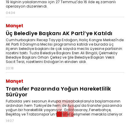
19 kişinin yakalanması için 27 Temmuz'da 16 ilde eş zamanlı
operasyon düzenlendi.
04:34
Manşet
Üç Belediye Başkanı AK Parti’ye Katıldı
Cumhurbaşkanı Recep Tayyip Erdoğan, Haliç Kongre Merkezi'nde
AK Parti İl Danışma Meclisi programına katıldı ve burada üç
ilçenin belediye başkanı ile çok sayıda meclis üyesine partisinin
rozetini taktı. Tuzla Belediye Başkanı Eren Ali Bingöl, Çekmeköy
Belediye Başkanı Orhan Çerkez ve Şile Belediye Başkan Vekili
Sacit Terzi, rozetlerini Erdoğan'ın elinden aldı.
23:18
Manşet
Transfer Pazarında Yoğun Hareketlilik
Sürüyor
Futbolda yeni sezonun Avrupa müsabakalarıyla başlamasının
ardından hem Türkiye'de hem de Avrupa'da transfer pazarında
yoğun bir hareketlilik yaşanıyor. Galatasaray, Fenerbahçe,
Beşiktaş ve Trabzonspor'un transfer gelişmeleri merakla izleniyor.
14:07