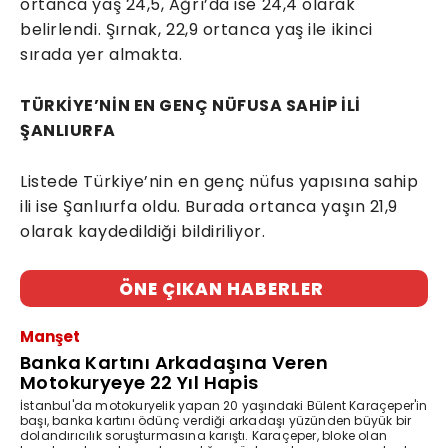
ortanca yaş 24,5, Ağrı’da ise 24,4 olarak
belirlendi. Şırnak, 22,9 ortanca yaş ile ikinci
sırada yer almakta.
TÜRKİYE’NİN EN GENÇ NÜFUSA SAHİP İLİ
ŞANLIURFA
Listede Türkiye’nin en genç nüfus yapısına sahip
ili ise Şanlıurfa oldu. Burada ortanca yaşın 21,9
olarak kaydedildiği bildiriliyor.
ÖNE ÇIKAN HABERLER
Manşet
Banka Kartını Arkadaşına Veren
Motokuryeye 22 Yıl Hapis
İstanbul'da motokuryelik yapan 20 yaşındaki Bülent Karaçeper'in
başı, banka kartını ödünç verdiği arkadaşı yüzünden büyük bir
dolandırıcılık soruşturmasına karıştı. Karaçeper, bloke olan