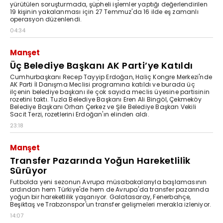
yürütülen soruşturmada, şüpheli işlemler yaptığı değerlendirilen
19 kişinin yakalanması için 27 Temmuz'da 16 ilde eş zamanlı
operasyon düzenlendi.
04:34
Manşet
Üç Belediye Başkanı AK Parti’ye Katıldı
Cumhurbaşkanı Recep Tayyip Erdoğan, Haliç Kongre Merkezi'nde
AK Parti İl Danışma Meclisi programına katıldı ve burada üç
ilçenin belediye başkanı ile çok sayıda meclis üyesine partisinin
rozetini taktı. Tuzla Belediye Başkanı Eren Ali Bingöl, Çekmeköy
Belediye Başkanı Orhan Çerkez ve Şile Belediye Başkan Vekili
Sacit Terzi, rozetlerini Erdoğan'ın elinden aldı.
23:18
Manşet
Transfer Pazarında Yoğun Hareketlilik
Sürüyor
Futbolda yeni sezonun Avrupa müsabakalarıyla başlamasının
ardından hem Türkiye'de hem de Avrupa'da transfer pazarında
yoğun bir hareketlilik yaşanıyor. Galatasaray, Fenerbahçe,
Beşiktaş ve Trabzonspor'un transfer gelişmeleri merakla izleniyor.
14:07