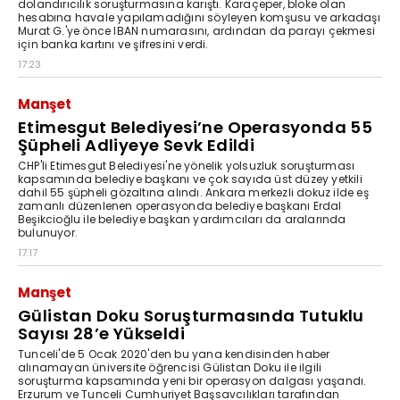
dolandırıcılık soruşturmasına karıştı. Karaçeper, bloke olan
hesabına havale yapılamadığını söyleyen komşusu ve arkadaşı
Murat G.'ye önce IBAN numarasını, ardından da parayı çekmesi
için banka kartını ve şifresini verdi.
17:23
Manşet
Etimesgut Belediyesi’ne Operasyonda 55
Şüpheli Adliyeye Sevk Edildi
CHP'li Etimesgut Belediyesi'ne yönelik yolsuzluk soruşturması
kapsamında belediye başkanı ve çok sayıda üst düzey yetkili
dahil 55 şüpheli gözaltına alındı. Ankara merkezli dokuz ilde eş
zamanlı düzenlenen operasyonda belediye başkanı Erdal
Beşikcioğlu ile belediye başkan yardımcıları da aralarında
bulunuyor.
17:17
Manşet
Gülistan Doku Soruşturmasında Tutuklu
Sayısı 28’e Yükseldi
Tunceli'de 5 Ocak 2020'den bu yana kendisinden haber
alınamayan üniversite öğrencisi Gülistan Doku ile ilgili
soruşturma kapsamında yeni bir operasyon dalgası yaşandı.
Erzurum ve Tunceli Cumhuriyet Başsavcılıkları tarafından