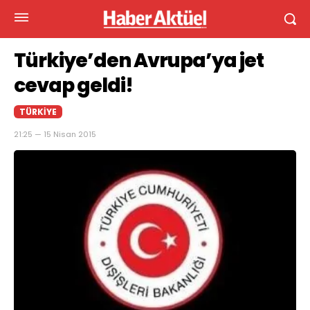
Türkiye’den Avrupa’ya jet
cevap geldi!
TÜRKIYE
21:25 — 15 Nisan 2015