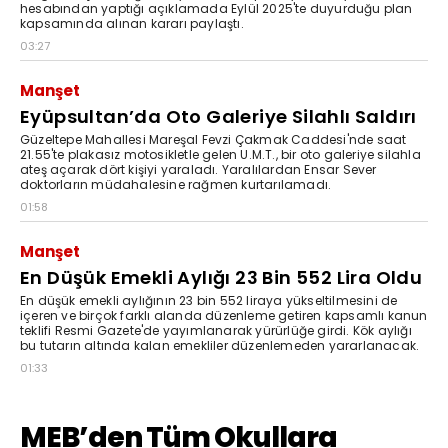
hesabından yaptığı açıklamada Eylül 2025'te duyurduğu plan
kapsamında alınan kararı paylaştı.
03:27
Manşet
Eyüpsultan’da Oto Galeriye Silahlı Saldırı
Güzeltepe Mahallesi Mareşal Fevzi Çakmak Caddesi'nde saat
21.55'te plakasız motosikletle gelen U.M.T., bir oto galeriye silahla
ateş açarak dört kişiyi yaraladı. Yaralılardan Ensar Sever
doktorların müdahalesine rağmen kurtarılamadı.
01:58
Manşet
En Düşük Emekli Aylığı 23 Bin 552 Lira Oldu
En düşük emekli aylığının 23 bin 552 liraya yükseltilmesini de
içeren ve birçok farklı alanda düzenleme getiren kapsamlı kanun
teklifi Resmi Gazete'de yayımlanarak yürürlüğe girdi. Kök aylığı
bu tutarın altında kalan emekliler düzenlemeden yararlanacak.
01:33