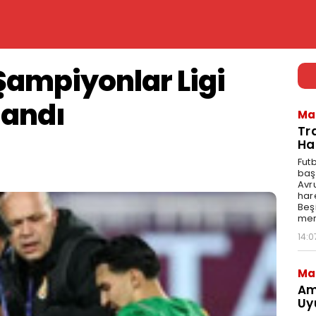
Şampiyonlar Ligi
landı
Ma
Tr
Ha
Fut
baş
Avr
har
Beş
mer
14:0
Ma
Am
Uy