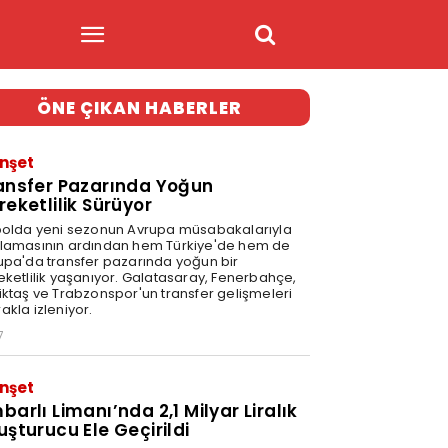
ÖNE ÇIKAN HABERLER
nşet
ansfer Pazarında Yoğun
reketlilik Sürüyor
bolda yeni sezonun Avrupa müsabakalarıyla
lamasının ardından hem Türkiye'de hem de
upa'da transfer pazarında yoğun bir
eketlilik yaşanıyor. Galatasaray, Fenerbahçe,
iktaş ve Trabzonspor'un transfer gelişmeleri
akla izleniyor.
7
nşet
barlı Limanı’nda 2,1 Milyar Liralık
uşturucu Ele Geçirildi