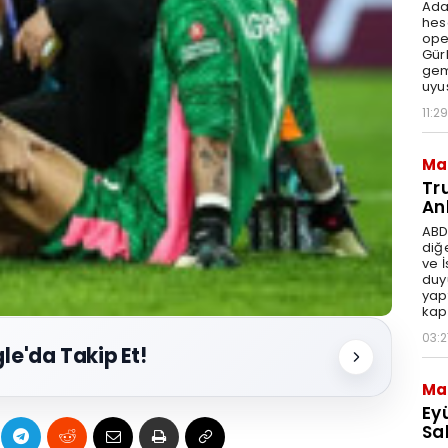
Ada
hes
ope
Gür
gem
uyu
11:29
Ma
Tr
An
ABD
diğ
ve 
duy
yap
kap
03:2
le'da Takip Et!
Ma
Ey
Sal