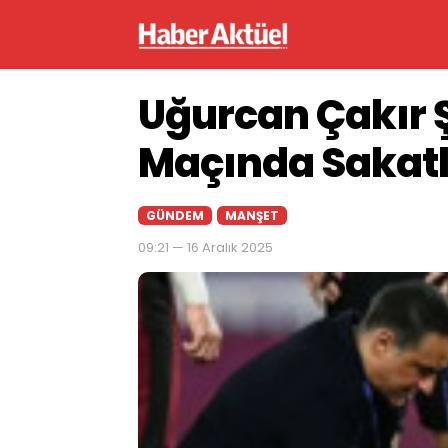
Uğurcan Çakır 
Maçında Sakat
GÜNDEM
MANŞET
09:21 — 16 Aralık 2025