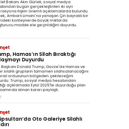
let Bakanı Akın Gürlek, sosyal medya
abından bugün gerçekleştirilen iki ayrı
rasyona ilişkin önemli açıklamalarda bulundu.
lek, Ambarlı Limanı'na yanaşan Çin bayraklı bir
ideki konteynerde büyük miktarda
şturucu madde ele geçirildiğini duyurdu.
nşet
ump, Hamas’ın Silah Bıraktığı
laşmayı Duyurdu
 Başkanı Donald Trump, Gazze'de Hamas ve
er silahlı grupların tamamen silahsızlanacağını
İsrail ordusunun bölgeden çekileceğini
urdu. Trump, sosyal medya hesabından
tığı açıklamada Eylül 2025'te duyurduğu plan
samında alınan kararı paylaştı.
7
nşet
üpsultan’da Oto Galeriye Silahlı
dırı