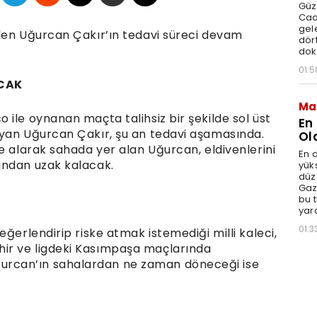
Güz
Cad
gele
len Uğurcan Çakır’ın tedavi süreci devam
dört
dok
01:5
ACAK
Ma
ile oynanan maçta talihsiz bir şekilde sol üst
En
ayan Uğurcan Çakır, şu an tedavi aşamasında.
Ol
e alarak sahada yer alan Uğurcan, eldivenlerini
En d
undan uzak kalacak.
yüks
düz
Gaz
bu 
yar
01:3
ğerlendirip riske atmak istemediği milli kaleci,
ir ve ligdeki Kasımpaşa maçlarında
rcan’ın sahalardan ne zaman döneceği ise