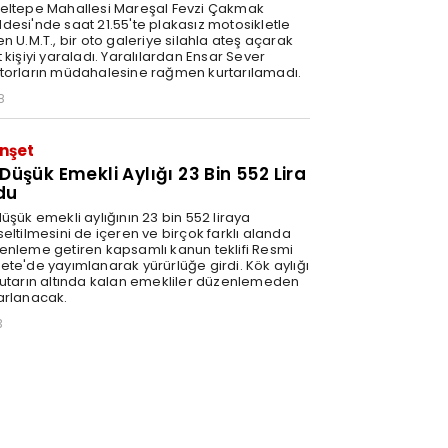
eltepe Mahallesi Mareşal Fevzi Çakmak
desi'nde saat 21.55'te plakasız motosikletle
n U.M.T., bir oto galeriye silahla ateş açarak
 kişiyi yaraladı. Yaralılardan Ensar Sever
torların müdahalesine rağmen kurtarılamadı.
8
nşet
 Düşük Emekli Aylığı 23 Bin 552 Lira
du
üşük emekli aylığının 23 bin 552 liraya
eltilmesini de içeren ve birçok farklı alanda
enleme getiren kapsamlı kanun teklifi Resmi
ete'de yayımlanarak yürürlüğe girdi. Kök aylığı
tutarın altında kalan emekliler düzenlemeden
arlanacak.
3