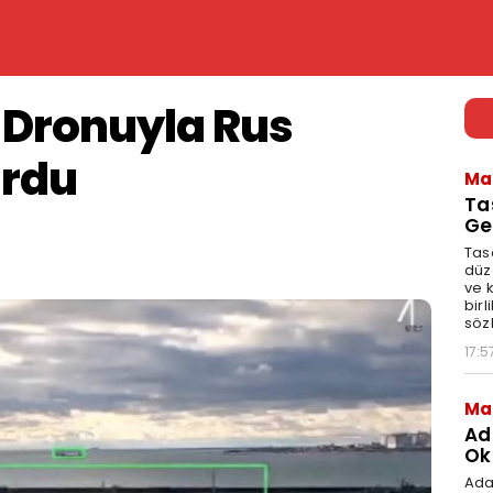
 Dronuyla Rus
urdu
Ma
Ta
Ge
Tasa
düz
ve 
birl
söz
17:5
Ma
Ad
Ok
Ada