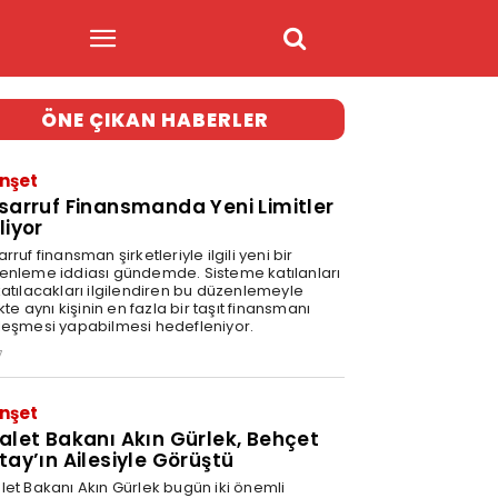
ÖNE ÇIKAN HABERLER
nşet
sarruf Finansmanda Yeni Limitler
liyor
rruf finansman şirketleriyle ilgili yeni bir
enleme iddiası gündemde. Sisteme katılanları
katılacakları ilgilendiren bu düzenlemeyle
ikte aynı kişinin en fazla bir taşıt finansmanı
leşmesi yapabilmesi hedefleniyor.
7
nşet
alet Bakanı Akın Gürlek, Behçet
tay’ın Ailesiyle Görüştü
let Bakanı Akın Gürlek bugün iki önemli