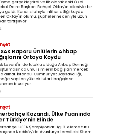
üşme gerçekleştirdi ve ilk olarak eski Özel
ekat Daire Başkanı Behçet Oktay'ın ailesiyle bir
a geldi. Kendi silahıyla intihar ettiği kayda
en Oktay'ın ölümü, şüpheler nedeniyle uzun
dir tartışılıyor.
4
nşet
SAK Raporu Ünlülerin Ahbap
ğışlarını Ortaya Koydu
uk Levent'in de tutuklu olduğu Ahbap Derneği
uşturmasında ünlü isimlerin bağışları mercek
na alındı. İstanbul Cumhuriyet Başsavcılığı,
neğe yapılan yüksek tutarlı bağışların
anımını inceliyor.
6
nşet
nerbahçe Kazandı, Ülke Puanında
er Türkiye’nin Elinde
erbahçe, UEFA Şampiyonlar Ligi 3. eleme turu
 maçında Kadıköy'de Avusturya temsilcisi Sturm