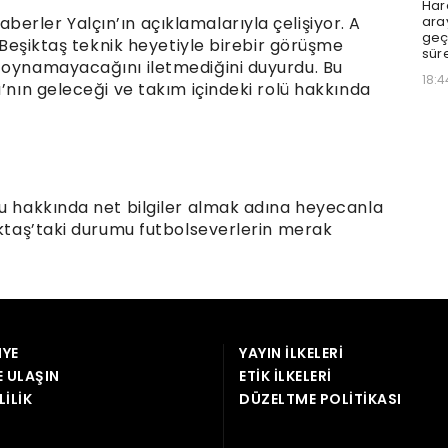
YE
YAYIN İLKELERI
E ULAŞIN
ETIK İLKELERI
LILIK
DÜZELTME POLITIKASI