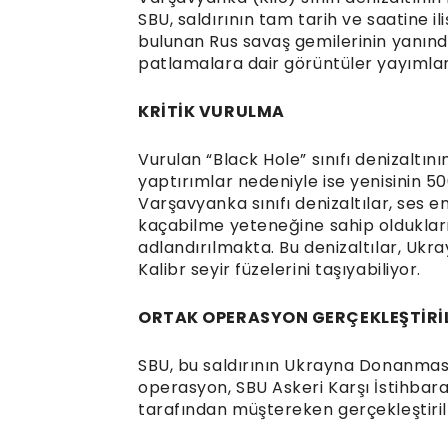
SBU, saldırının tam tarih ve saatine i
bulunan Rus savaş gemilerinin yanınd
patlamalara dair görüntüler yayımlan
KRİTİK VURULMA
Vurulan “Black Hole” sınıfı denizaltın
yaptırımlar nedeniyle ise yenisinin 50
Varşavyanka sınıfı denizaltılar, ses 
kaçabilme yeteneğine sahip oldukları 
adlandırılmakta. Bu denizaltılar, Ukra
Kalibr seyir füzelerini taşıyabiliyor.
ORTAK OPERASYON GERÇEKLEŞTİRİ
SBU, bu saldırının Ukrayna Donanması i
operasyon, SBU Askeri Karşı İstihbarat
tarafından müştereken gerçekleştirilm