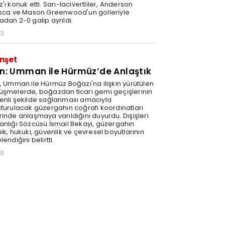
'ı konuk etti. Sarı-lacivertliler, Anderson
isca ve Mason Greenwood'un golleriyle
adan 2-0 galip ayrıldı.
03
nşet
an: Umman ile Hürmüz’de Anlaştık
n, Umman ile Hürmüz Boğazı'na ilişkin yürütülen
üşmelerde, boğazdan ticari gemi geçişlerinin
enli şekilde sağlanması amacıyla
şturulacak güzergahın coğrafi koordinatları
rinde anlaşmaya varıldığını duyurdu. Dışişleri
anlığı Sözcüsü İsmail Bekayi, güzergahın
ik, hukuki, güvenlik ve çevresel boyutlarının
lendiğini belirtti.
29