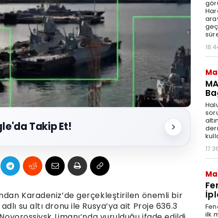
gör
Har
aray
geç
süre
18:4
Ma
MA
Ba
Hal
sor
altı
le'da Takip Et!
der
kull
17:3
Ma
Fe
İpl
ndan Karadeniz’de gerçekleştirilen önemli bir
lı su altı dronu ile Rusya’ya ait Proje 636.3
Fen
ilk
 Novorossiysk Limanı’nda vurulduğu ifade edildi.