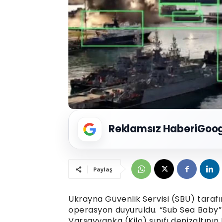
Reklamsız Haberi
Goog
Paylaş
Ukrayna Güvenlik Servisi (SBU) tarafı
operasyon duyuruldu. “Sub Sea Baby” ad
Varşavyanka (Kilo) sınıfı denizaltının