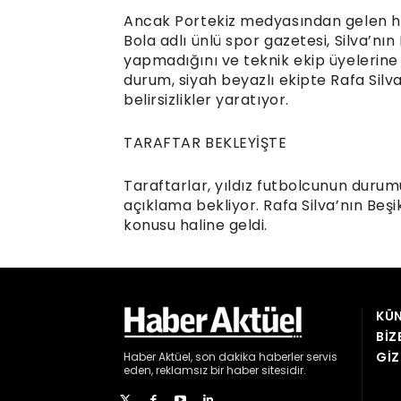
KÜN
BIZ
GIZ
Haber
Aktüel,
son dakika haberler
servis
eden, reklamsız bir haber sitesidir.