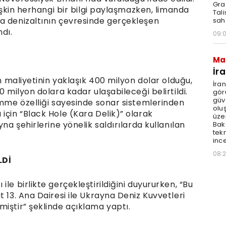
Graz
lişkin herhangi bir bilgi paylaşmazken, limanda
Tal
a denizaltının çevresinde gerçekleşen
sah
dı.
09:
Ma
İr
ın maliyetinin yaklaşık 400 milyon dolar olduğu,
İra
0 milyon dolara kadar ulaşabileceği belirtildi.
gör
güv
emme özelliği sayesinde sonar sistemlerinden
olu
için “Black Hole (Kara Delik)” olarak
üze
yna şehirlerine yönelik saldırılarda kullanılan
Bak
tekn
ince
08:
LDİ
le birlikte gerçekleştirildiğini duyururken, “Bu
 13. Ana Dairesi ile Ukrayna Deniz Kuvvetleri
iştir” şeklinde açıklama yaptı.