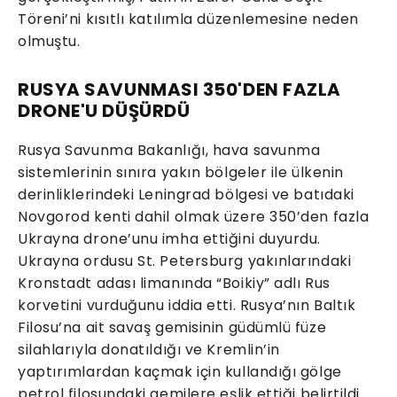
Töreni’ni kısıtlı katılımla düzenlemesine neden
olmuştu.
RUSYA SAVUNMASI 350'DEN FAZLA
DRONE'U DÜŞÜRDÜ
Rusya Savunma Bakanlığı, hava savunma
sistemlerinin sınıra yakın bölgeler ile ülkenin
derinliklerindeki Leningrad bölgesi ve batıdaki
Novgorod kenti dahil olmak üzere 350’den fazla
Ukrayna drone’unu imha ettiğini duyurdu.
Ukrayna ordusu St. Petersburg yakınlarındaki
Kronstadt adası limanında “Boikiy” adlı Rus
korvetini vurduğunu iddia etti. Rusya’nın Baltık
Filosu’na ait savaş gemisinin güdümlü füze
silahlarıyla donatıldığı ve Kremlin’in
yaptırımlardan kaçmak için kullandığı gölge
petrol filosundaki gemilere eşlik ettiği belirtildi.