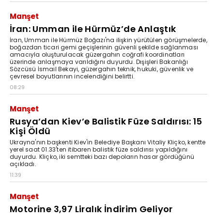
Manşet
İran: Umman ile Hürmüz’de Anlaştık
İran, Umman ile Hürmüz Boğazı'na ilişkin yürütülen görüşmelerde,
boğazdan ticari gemi geçişlerinin güvenli şekilde sağlanması
amacıyla oluşturulacak güzergahın coğrafi koordinatları
üzerinde anlaşmaya varıldığını duyurdu. Dışişleri Bakanlığı
Sözcüsü İsmail Bekayi, güzergahın teknik, hukuki, güvenlik ve
çevresel boyutlarının incelendiğini belirtti.
08:29
Manşet
Rusya’dan Kiev’e Balistik Füze Saldırısı: 15
Kişi Öldü
Ukrayna'nın başkenti Kiev'in Belediye Başkanı Vitaliy Kliçko, kentte
yerel saat 01.33'ten itibaren balistik füze saldırısı yapıldığını
duyurdu. Kliçko, iki semtteki bazı depoların hasar gördüğünü
açıkladı.
11:39
Manşet
Motorine 3,97 Liralık İndirim Geliyor