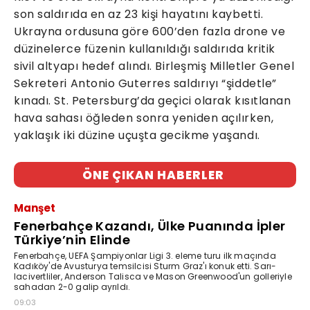
son saldırıda en az 23 kişi hayatını kaybetti.
Ukrayna ordusuna göre 600’den fazla drone ve
düzinelerce füzenin kullanıldığı saldırıda kritik
sivil altyapı hedef alındı. Birleşmiş Milletler Genel
Sekreteri Antonio Guterres saldırıyı “şiddetle”
kınadı. St. Petersburg’da geçici olarak kısıtlanan
hava sahası öğleden sonra yeniden açılırken,
yaklaşık iki düzine uçuşta gecikme yaşandı.
ÖNE ÇIKAN HABERLER
Manşet
Fenerbahçe Kazandı, Ülke Puanında İpler
Türkiye’nin Elinde
Fenerbahçe, UEFA Şampiyonlar Ligi 3. eleme turu ilk maçında
Kadıköy'de Avusturya temsilcisi Sturm Graz'ı konuk etti. Sarı-
lacivertliler, Anderson Talisca ve Mason Greenwood'un golleriyle
sahadan 2-0 galip ayrıldı.
09:03