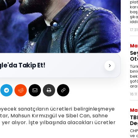
pla
karı
baş
şik
iddi
17:31
Ma
Se
Ot
le'da Takip Et!
Tür
binl
bekl
şofö
ara
16:11
leyecek sanatçıların ücretleri belirginleşmeye
Ma
star, Mahsun Kırmızıgül ve Sibel Can, sahne
TB
e yer alıyor. İşte yılbaşında alacakları ücretler
De
CHP
ve a