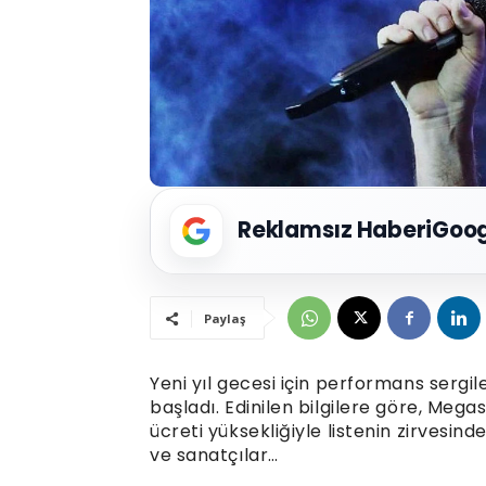
Reklamsız Haberi
Goog
Paylaş
Yeni yıl gecesi için performans sergi
başladı. Edinilen bilgilere göre, Mega
ücreti yüksekliğiyle listenin zirvesind
ve sanatçılar…