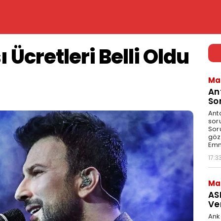
ı Ücretleri Belli Oldu
Ma
An
So
Ant
sor
Sor
göz
Emn
17:3
Ma
AS
Ve
Ank