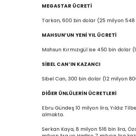
MEGASTAR ÜCRETİ
Tarkan, 600 bin dolar (25 milyon 548 b
MAHSUN’UN YENİ YIL ÜCRETİ
Mahsun Kırmızıgül ise 450 bin dolar (19 
SİBEL CAN’IN KAZANCI
Sibel Can, 300 bin dolar (12 milyon 800
DİĞER ÜNLÜLERİN ÜCRETLERİ
Ebru Gündeş 10 milyon lira, Yıldız Tilbe
almakta.
Serkan Kaya, 8 milyon 516 bin lira, Öz
milyon lira ve Hadise 7 milyon lira k