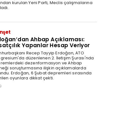
ından kurulan Yeni Parti, Meclis çalışmalarına
ladı.
0
nşet
doğan’dan Ahbap Açıklaması:
rsatçılık Yapanlar Hesap Veriyor
hurbaşkanı Recep Tayyip Erdoğan, ATO
gresium'da düzenlenen 2. İletişim Şurası'nda
remlerdeki dezenformasyon ve Ahbap
neği soruşturmasına ilişkin açıklamalarda
undu. Erdoğan, 6 Şubat depremleri sırasında
ilen oyunlara dikkat çekti.
9