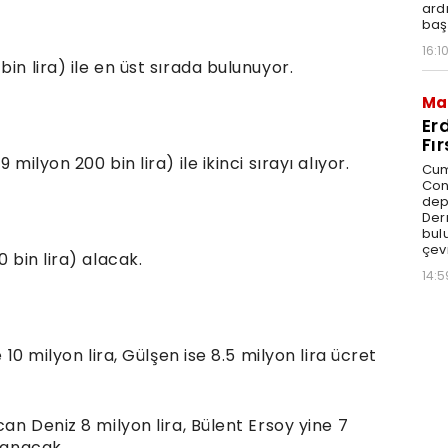
ard
baş
16:1
in lira) ile en üst sırada bulunuyor.
Ma
Er
Fı
milyon 200 bin lira) ile ikinci sırayı alıyor.
Cum
Con
dep
Der
bul
çevr
 bin lira) alacak.
14:5
 10 milyon lira, Gülşen ise 8.5 milyon lira ücret
can Deniz 8 milyon lira, Bülent Ersoy yine 7
azanacak.