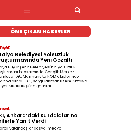
ÖNE ÇIKAN HABERLER
nşet
talya Belediyesi Yolsuzluk
ruşturmasında Yeni Gözaltı
alya Büyükşehir Belediyesi'nin yolsuzluk
uşturması kapsamında Gençlik Merkezi
umlusu T.G., Marmaris'te KOM ekiplerince
altına alındı. T.G., sorgulanmak üzere Antalya
iyet Müdürlüğü'ne getirildi.
3
nşet
Kİ, Ankara’daki Su İddialarına
rilerle Yanıt Verdi
aralı vatandaşlar sosyal medya