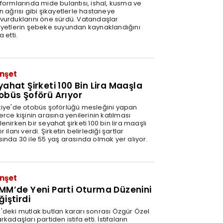
tformlarında mide bulantısı, ishal, kusma ve
n ağrısı gibi şikayetlerle hastaneye
vurduklarını öne sürdü. Vatandaşlar
ayetlerin şebeke suyundan kaynaklandığını
a etti.
nşet
yahat Şirketi 100 Bin Lira Maaşla
obüs Şoförü Arıyor
kiye'de otobüs şoförlüğü mesleğini yapan
erce kişinin arasına yenilerinin katılması
enirken bir seyahat şirketi 100 bin lira maaşlı
r ilanı verdi. Şirketin belirlediği şartlar
sında 30 ile 55 yaş arasında olmak yer alıyor.
nşet
MM’de Yeni Parti Oturma Düzenini
ğiştirdi
'deki mutlak butlan kararı sonrası Özgür Özel
rkadaşları partiden istifa etti. İstifaların