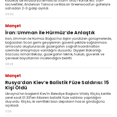
Kadıköy'de Avusturya temsilcisi Sturm Graz'ı konuk etti. Sarı-
lacivertliler, Anderson Talisca ve Mason Greenwood'un golleriyle
sahadan 2-0 galip ayrıldı.
09:03
Manşet
İran: Umman ile Hürmüz’de Anlaştık
İran, Umman ile Hürmüz Boğazı'na ilişkin yürütülen görüşmelerde,
boğazdan ticari gemi geçişlerinin güvenli şekilde sağlanması
amacıyla oluşturulacak güzergahın coğrafi koordinatları
üzerinde anlaşmaya varıldığını duyurdu. Dışişleri Bakanlığı
Sözcüsü İsmail Bekayi, güzergahın teknik, hukuki, güvenlik ve
çevresel boyutlarının incelendiğini belirtti.
08:29
Manşet
Rusya’dan Kiev’e Balistik Füze Saldırısı: 15
Kişi Öldü
Ukrayna'nın başkenti Kiev'in Belediye Başkanı Vitaliy Kliçko, kentte
yerel saat 01.33'ten itibaren balistik füze saldırısı yapıldığını
duyurdu. Kliçko, iki semtteki bazı depoların hasar gördüğünü
açıkladı.
11:39