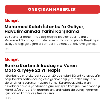
ÖNE ÇIKAN HABERLER
Manşet
Mohamed Salah İstanbul’a Geliyor,
Havalimanında Tarihi Karşılama
Yaz transfer döneminde Beşiktaş ve Trabzonspor ile anılan
Mohamed Salah için transfer sürecinde sona gelindi. Beşiktaş'ın
askıya aldığı görüşmeler sonrası Trabzonspor devreye girmişti.
14:06
Manşet
Banka Kartını Arkadaşına Veren
Motokuryeye 22 Yıl Hapis
İstanbul'da motokuryelik yapan 20 yaşındaki Bülent Karaçeper'in
başı, banka kartını ödünç verdiği arkadaşı yüzünden büyük bir
dolandırıcılık soruşturmasına karıştı. Karaçeper, bloke olan
hesabına havale yapılamadığını söyleyen komşusu ve arkadaşı
Murat G.'ye önce IBAN numarasını, ardından da parayı çekmesi
için banka kartını ve şifresini verdi.
17:23