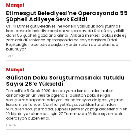
Manşet
Etimesgut Belediyesi’ne Operasyonda 55
Şüpheli Adliyeye Sevk Edildi
CHP'li Etimesgut Belediyesi'ne yönelik yolsuzluk soruşturması
kapsamında belediye başkanı ve çok sayıda üst düzey yetkili
dahil 55 şüpheli gözaltına alındı. Ankara merkezli dokuz ilde eş
zamanlı düzenlenen operasyonda belediye başkanı Erdal
Beşikcioğlu ile belediye başkan yardımcıları da aralarında
bulunuyor.
17:17
Manşet
Gülistan Doku Soruşturmasında Tutuklu
Sayısı 28’e Yükseldi
Tunceli'de 5 Ocak 2020'den bu yana kendisinden haber
alınamayan üniversite öğrencisi Gülistan Doku ile ilgili
soruşturma kapsamında yeni bir operasyon dalgası yaşandı.
Erzurum ve Tunceli Cumhuriyet Başsavcılıkları tarafından
yürütülen soruşturmada, şüpheli işlemler yaptığı değerlendirilen
19 kişinin yakalanması için 27 Temmuz'da 16 ilde eş zamanlı
operasyon düzenlendi.
04:34