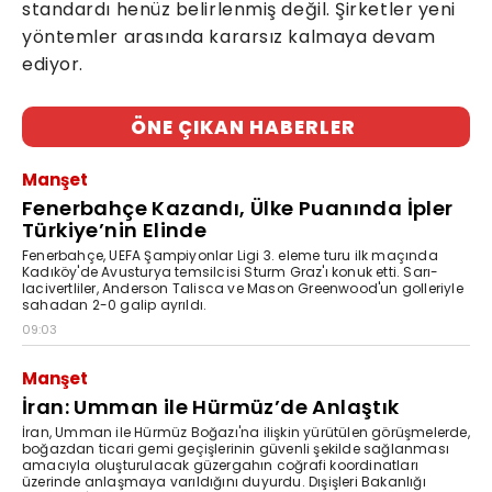
standardı henüz belirlenmiş değil. Şirketler yeni
yöntemler arasında kararsız kalmaya devam
ediyor.
ÖNE ÇIKAN HABERLER
Manşet
Fenerbahçe Kazandı, Ülke Puanında İpler
Türkiye’nin Elinde
Fenerbahçe, UEFA Şampiyonlar Ligi 3. eleme turu ilk maçında
Kadıköy'de Avusturya temsilcisi Sturm Graz'ı konuk etti. Sarı-
lacivertliler, Anderson Talisca ve Mason Greenwood'un golleriyle
sahadan 2-0 galip ayrıldı.
09:03
Manşet
İran: Umman ile Hürmüz’de Anlaştık
İran, Umman ile Hürmüz Boğazı'na ilişkin yürütülen görüşmelerde,
boğazdan ticari gemi geçişlerinin güvenli şekilde sağlanması
amacıyla oluşturulacak güzergahın coğrafi koordinatları
üzerinde anlaşmaya varıldığını duyurdu. Dışişleri Bakanlığı