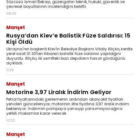
Sözcüsü İsmail Bekayi, güzergahın teknik, hukuki, güvenlik ve
çevresel boyutlarının incelendiğini belirtti.
08:29
Manşet
Rusya’dan Kiev’e Balistik Füze Saldırısı: 15
Kişi Öldü
Ukrayna'nın başkenti Kiev'in Belediye Başkanı Vitaliy Kliçko, kentte
yerel saat 01.33'ten itibaren balistik füze saldırısı yapıldığını
duyurdu. Kliçko, iki semtteki bazı depoların hasar gördüğünü
açıkladı.
11:39
Manşet
Motorine 3,97 Liralık İndirim Geliyor
Petrol fiyatlarındaki gerilemenin ardından akaryakıt fiyatları
yeniden güncelleniyor, motorinin litre fiyatına 3,97 liralık indirim
bekleniyor. İndirimin pompaya yansıyıp yansımayacağına
yetkili makamlar karar verecek.
10:33
Manşet