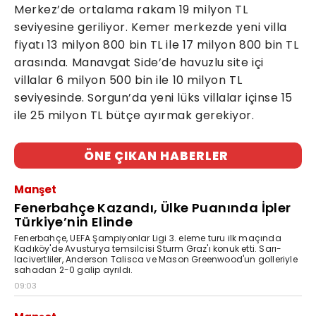
Merkez’de ortalama rakam 19 milyon TL
seviyesine geriliyor. Kemer merkezde yeni villa
fiyatı 13 milyon 800 bin TL ile 17 milyon 800 bin TL
arasında. Manavgat Side’de havuzlu site içi
villalar 6 milyon 500 bin ile 10 milyon TL
seviyesinde. Sorgun’da yeni lüks villalar içinse 15
ile 25 milyon TL bütçe ayırmak gerekiyor.
ÖNE ÇIKAN HABERLER
Manşet
Fenerbahçe Kazandı, Ülke Puanında İpler
Türkiye’nin Elinde
Fenerbahçe, UEFA Şampiyonlar Ligi 3. eleme turu ilk maçında
Kadıköy'de Avusturya temsilcisi Sturm Graz'ı konuk etti. Sarı-
lacivertliler, Anderson Talisca ve Mason Greenwood'un golleriyle
sahadan 2-0 galip ayrıldı.
09:03