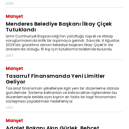
21:59
Manşet
Menderes Belediye Başkanı İlkay Çiçek
Tutuklandı
İzmir Cumhuriyet Başsavcılığı'nın yürüttüğü rüşvet ve irtikap
soruşturmasında kritik bir aşamaya gelindi. Savcılık, 4 Ağustos
2026'da gözaltına alınan belediye başkanı İlkay Çiçek'in de
aralarında olduğu 15 kişi için tutuklama talebinde bulundu.
21:57
Manşet
Tasarruf Finansmanda Yeni Limitler
Geliyor
Tasarruf finansman şirketleriyle ilgili yeni bir düzenleme iddiası
gündemde. Sisteme katılanları ve katılacakları ilgilendiren bu
düzenlemeyle birlikte aynı kişinin en fazla bir taşıt finansmanı
sözleşmesi yapabilmesi hedefleniyor.
17:57
Manşet
Adalet Bakanı Akın Gürlek, Behçet