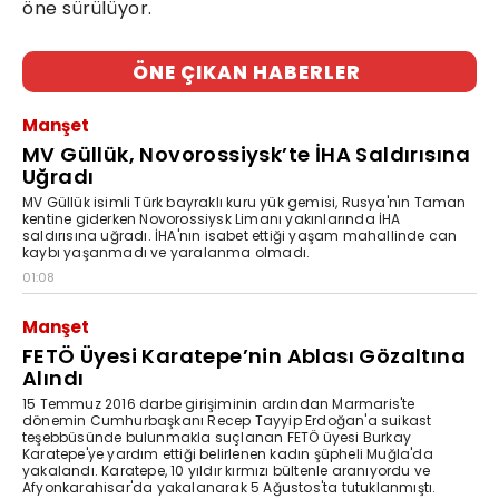
öne sürülüyor.
ÖNE ÇIKAN HABERLER
Manşet
MV Güllük, Novorossiysk’te İHA Saldırısına
Uğradı
MV Güllük isimli Türk bayraklı kuru yük gemisi, Rusya'nın Taman
kentine giderken Novorossiysk Limanı yakınlarında İHA
saldırısına uğradı. İHA'nın isabet ettiği yaşam mahallinde can
kaybı yaşanmadı ve yaralanma olmadı.
01:08
Manşet
FETÖ Üyesi Karatepe’nin Ablası Gözaltına
Alındı
15 Temmuz 2016 darbe girişiminin ardından Marmaris'te
dönemin Cumhurbaşkanı Recep Tayyip Erdoğan'a suikast
teşebbüsünde bulunmakla suçlanan FETÖ üyesi Burkay
Karatepe'ye yardım ettiği belirlenen kadın şüpheli Muğla'da
yakalandı. Karatepe, 10 yıldır kırmızı bültenle aranıyordu ve
Afyonkarahisar'da yakalanarak 5 Ağustos'ta tutuklanmıştı.