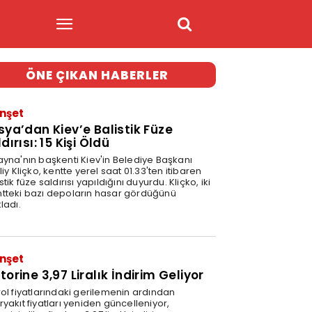
ÖNE ÇIKAN HABERLER
nşet
sya’dan Kiev’e Balistik Füze
dırısı: 15 Kişi Öldü
ayna'nın başkenti Kiev'in Belediye Başkanı
liy Kliçko, kentte yerel saat 01.33'ten itibaren
stik füze saldırısı yapıldığını duyurdu. Kliçko, iki
tteki bazı depoların hasar gördüğünü
ladı.
nşet
orine 3,97 Liralık İndirim Geliyor
rol fiyatlarındaki gerilemenin ardından
yakıt fiyatları yeniden güncelleniyor,