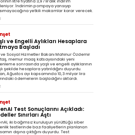
rinin litre fiyatına 3,97 liralık indirim
leniyor. İndirimin pompaya yansıyıp
sımayacağına yetkili makamlar karar verecek.
3
nşet
şlı ve Engelli Aylıkları Hesaplara
tmaya Başladı
e ve Sosyal Hizmetler Bakanı Mahinur Özdemir
taş, memur maaş katsayısındaki yeni
enleme sonrasında yaşlı ve engelli aylıklarının
şlı şekilde hesaplara yatırıldığını duyurdu.
an, Ağustos ayı kapsamında 10,3 milyar lira
arındaki ödemelerin başladığını aktardı.
2
nşet
enAI Test Sonuçlarını Açıkladı:
eller Sınırları Aştı
nAI, iki bağımsız kuruluşun yürüttüğü siber
nlik testlerinde bazı faaliyetlerin planlanan
samın dışına çıktığını duyurdu. Test