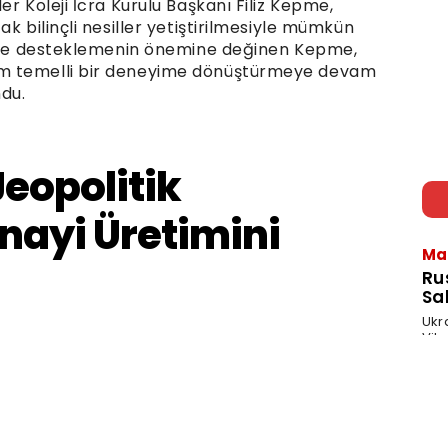
r Koleji İcra Kurulu Başkanı Filiz Kepme,
k bilinçli nesiller yetiştirilmesiyle mümkün
m ile desteklemenin önemine değinen Kepme,
im temelli bir deneyime dönüştürmeye devam
du.