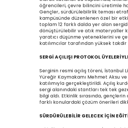
öğrencileri, çevre bilincini üretimle 
Gençler, sürdürülebilirlik teması etra
kampüsünde düzenlenen özel bir etkinl
toplam 12 farklı dalda yer alan serg
dönüştürülebilir ve atık materyaller 
yaratıcı düşünme yeteneklerini ve çev
katılımcılar tarafından yüksek takdir 
SERGİ AÇILIŞI PROTOKOL ÜYELERİYL
Serginin resmi açılış töreni, İstanbul 
Yüreğir Kaymakamı Mehmet Aksu ve Se
katılımıyla gerçekleştirildi. Açılış ku
sergi alanındaki stantları tek tek ge
bilgi aldı. Etkinlik sırasında, gençler
farklı konulardaki çözüm önerileri dik
SÜRDÜRÜLEBİLİR GELECEK İÇİN EĞİ