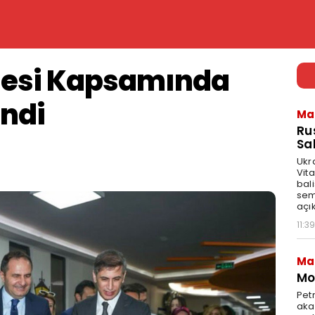
ojesi Kapsamında
endi
Ma
Ru
Sal
Ukr
Vita
bali
sem
açık
11:39
Ma
Mot
Pet
akar