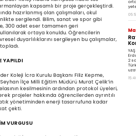
orta
harmanlayan kapsamlı bir proje gerçekleştirdi.
yet
fında hazırlanmış olan çalışmaları, okul
05:
ikte sergilendi. Bilim, sanat ve spor gibi
ide, 300 adet eser tamamen geri
Ma
kullanılarak ortaya konuldu. Öğrencilerin
Ra
resel duyarlılıklarını sergileyen bu çalışmalar,
Ko
topladı.
YAŞ
Erd
E YAPILDI
2 s
Türk
uzat
Lider Koleji İcra Kurulu Başkanı Filiz Kepme,
15:4
yhan İlçe Milli Eğitim Müdürü Murat Çelik’in
rdelasının kesilmesinin ardından protokol üyeleri,
zerek projeler hakkında öğrencilerden ayrıntılı
in atık yönetiminden enerji tasarrufuna kadar
kat çekti.
TİM VURGUSU