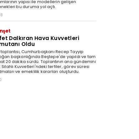
mlarının yapısı ile modellerin gelişen
enekleri bu duruma yol açtı.
58
nşet
fet Dalkıran Hava Kuvvetleri
mutanı Oldu
 toplantısı, Cumhurbaşkanı Recep Tayyip
oğan başkanlığında Beştepe'de yapıldı ve tam
aat 20 dakika sürdü. Toplantının ana gündemini
 Silahlı Kuvvetleri'ndeki terfiler, görev süresi
maları ve emeklilik kararları oluşturdu.
0