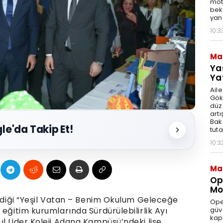
moto
bek
yan
10:3
Ma
Ya
Ya
Ail
Gök
düz
artı
Bak
le'da Takip Et!
tut
10:3
Ma
Op
Mod
irdiği “Yeşil Vatan – Benim Okulum Geleceğe
Ope
güve
 eğitim kurumlarında Sürdürülebilirlik Ayı
kap
l Lider Koleji Adana Kampüsü’ndeki lise