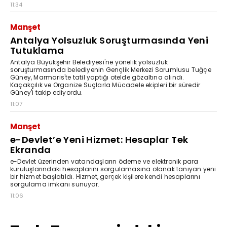
11:34
Manşet
Antalya Yolsuzluk Soruşturmasında Yeni
Tutuklama
Antalya Büyükşehir Belediyesi'ne yönelik yolsuzluk
soruşturmasında belediyenin Gençlik Merkezi Sorumlusu Tuğçe
Güney, Marmaris'te tatil yaptığı otelde gözaltına alındı.
Kaçakçılık ve Organize Suçlarla Mücadele ekipleri bir süredir
Güney'i takip ediyordu.
11:07
Manşet
e-Devlet’e Yeni Hizmet: Hesaplar Tek
Ekranda
e-Devlet üzerinden vatandaşların ödeme ve elektronik para
kuruluşlarındaki hesaplarını sorgulamasına olanak tanıyan yeni
bir hizmet başlatıldı. Hizmet, gerçek kişilere kendi hesaplarını
sorgulama imkanı sunuyor.
11:06