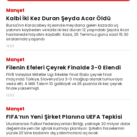
Manşet
Kalbi İki Kez Duran Şeyda Acar Öldü
Bursa'nın Karacabey ilçesinde meydana gelen kazada üç
yakınını kaybeden ve kalbi iki kez duran 12 yaşındaki Şeyda Acar
hastanede hayatını kaybetti. Kaza, 25 Temmuz günü saat 15.30
sıralarında yaşandı.
12:53
Manşet
Filenin Efeleri Çeyrek Finalde 3-0 Elendi
FIVB Voleybol Milletler Ligi Erkekler Final Etabı çeyrek final
maçında Türkiye, Slovenya'ya 3-0 mağlup olarak turnuvaya
veda etti. A Milli Takım 10 galibiyet ve 26 puanla ilk kez çeyrek
finale yükselmişti.
12:52
Manşet
FIFA’nın Yeni Şirket Planına UEFA Tepkisi
Uluslararası Futbol Federasyonları Birliği, yaklaşık 20 milyar dolar
değerinde yeni bir iştirak kurmayı planlıyor. Şirketin hisselerinin
yüzde 20'sine kadarını dış yatırımcılara açacak.