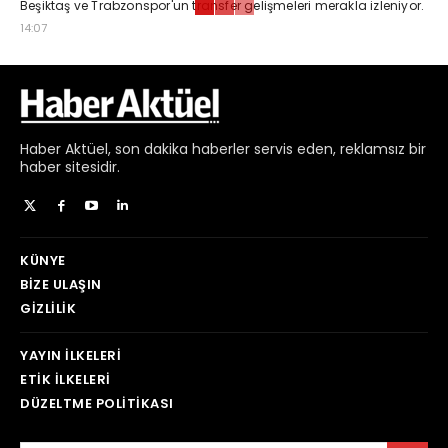
Beşiktaş ve Trabzonspor'un transfer gelişmeleri merakla izleniyor.
14:07
Haber
Aktüel,
son dakika haberler
servis eden, reklamsız bir
haber sitesidir.
KÜNYE
BIZE ULAŞIN
GIZLILIK
YAYIN İLKELERI
ETIK İLKELERI
DÜZELTME POLITIKASI