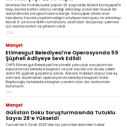
İstanbul'da motokuryelik yapan 20 yaşındaki Bülent Karaçeper'in
başı, banka kartını ödünç verdiği arkadaşı yüzünden büyük bir
dolandırıcılık soruşturmasına karıştı. Karaçeper, bloke olan
hesabına havale yapılamadığını söyleyen komşusu ve arkadaşı
Murat G.'ye önce IBAN numarasını, ardından da parayı çekmesi
için banka kartını ve şifresini verdi.
17:23
Manşet
Etimesgut Belediyesi’ne Operasyonda 55
Şüpheli Adliyeye Sevk Edildi
CHP'li Etimesgut Belediyesi'ne yönelik yolsuzluk soruşturması
kapsamında belediye başkanı ve çok sayıda üst düzey yetkili
dahil 55 şüpheli gözaltına alındı. Ankara merkezli dokuz ilde eş
zamanlı düzenlenen operasyonda belediye başkanı Erdal
Beşikcioğlu ile belediye başkan yardımcıları da aralarında
bulunuyor.
17:17
Manşet
Gülistan Doku Soruşturmasında Tutuklu
Sayısı 28’e Yükseldi
Tunceli'de 5 Ocak 2020'den bu yana kendisinden haber