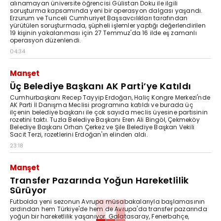
alınamayan üniversite öğrencisi Gülistan Doku ile ilgili
soruşturma kapsamında yeni bir operasyon dalgası yaşandı.
Erzurum ve Tunceli Cumhuriyet Başsavcılıkları tarafından
yürütülen soruşturmada, şüpheli işlemler yaptığı değerlendirilen
19 kişinin yakalanması için 27 Temmuz'da 16 ilde eş zamanlı
operasyon düzenlendi.
04:34
Manşet
Üç Belediye Başkanı AK Parti’ye Katıldı
Cumhurbaşkanı Recep Tayyip Erdoğan, Haliç Kongre Merkezi'nde
AK Parti İl Danışma Meclisi programına katıldı ve burada üç
ilçenin belediye başkanı ile çok sayıda meclis üyesine partisinin
rozetini taktı. Tuzla Belediye Başkanı Eren Ali Bingöl, Çekmeköy
Belediye Başkanı Orhan Çerkez ve Şile Belediye Başkan Vekili
Sacit Terzi, rozetlerini Erdoğan'ın elinden aldı.
23:18
Manşet
Transfer Pazarında Yoğun Hareketlilik
Sürüyor
Futbolda yeni sezonun Avrupa müsabakalarıyla başlamasının
ardından hem Türkiye'de hem de Avrupa'da transfer pazarında
yoğun bir hareketlilik yaşanıyor. Galatasaray, Fenerbahçe,