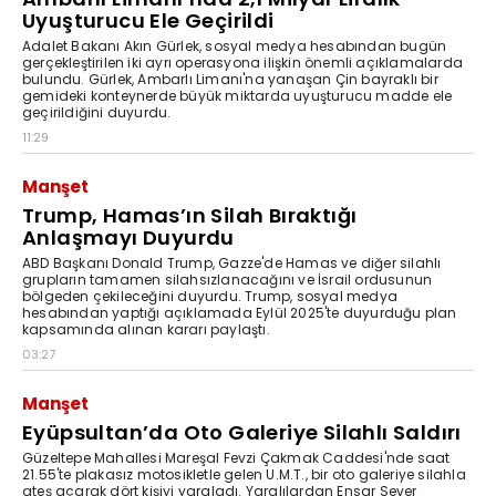
Uyuşturucu Ele Geçirildi
Adalet Bakanı Akın Gürlek, sosyal medya hesabından bugün
gerçekleştirilen iki ayrı operasyona ilişkin önemli açıklamalarda
bulundu. Gürlek, Ambarlı Limanı'na yanaşan Çin bayraklı bir
gemideki konteynerde büyük miktarda uyuşturucu madde ele
geçirildiğini duyurdu.
11:29
Manşet
Trump, Hamas’ın Silah Bıraktığı
Anlaşmayı Duyurdu
ABD Başkanı Donald Trump, Gazze'de Hamas ve diğer silahlı
grupların tamamen silahsızlanacağını ve İsrail ordusunun
bölgeden çekileceğini duyurdu. Trump, sosyal medya
hesabından yaptığı açıklamada Eylül 2025'te duyurduğu plan
kapsamında alınan kararı paylaştı.
03:27
Manşet
Eyüpsultan’da Oto Galeriye Silahlı Saldırı
Güzeltepe Mahallesi Mareşal Fevzi Çakmak Caddesi'nde saat
21.55'te plakasız motosikletle gelen U.M.T., bir oto galeriye silahla
ateş açarak dört kişiyi yaraladı. Yaralılardan Ensar Sever