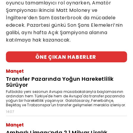
oyuncu tamamlayıcı rol oynarken, Amatör
Şampiyonası ikincisi Matt Moloney ve
İngiltere’den Sam Easterbrook da mücadele
edecek. Pazartesi günkü Son Şans Elemeleri’nin
galibi, aynı hafta Açık Şampiyona alanına
katılmaya hak kazanacak.
ÖNE ÇIKAN HABERLER
Manşet
Transfer Pazarında Yoğun Hareketlilik
Sürüyor
Futbolda yeni sezonun Avrupa müsabakalarıyla başlamasının
ardından hem Türkiye'de hem de Avrupa'da transfer pazarında
yoğun bir hareketlilik yaşanıyor. Galatasaray, Fenerbahçe,
Beşiktaş ve Trabzonspor'un transfer gelişmeleri merakla izleniyor.
14:07
Manşet
Ambarlı Limanı’nda 2,1 Milyar Liralık