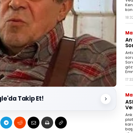
Ved
Ken
kon
18:3
Ma
An
So
Ant
sor
Sor
göz
Emn
17:3
Ma
le'da Takip Et!
AS
Ve
Ank
pla
karı
baş