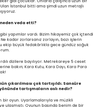
eker gibi çocuklar. Onlarla çalışınca uzun bir
lan İstanbul bitti ama şimdi uzun metrajlı
ışıyoruz.
a neden veda etti?
gibi yapımlar vardı. Bizim hikayemiz çok içtendi
e kadar zorlarsanız zorlayın, bazı işlerin
bu ekip büyük fedakârlıkla gece gündüz soğuk
yorum.
ırdılı dizilere bayılıyor. Metrekareye 5 ceset
imlerine bakın; Kara Kutu, Kara Dayı, Kara Para
cak!
nün çıkarılması çok tartışıldı. Sansüre
 yönünde tartışmaların aslı nedir?
un bir oyun. Uyarlamalarıyla ve müzikli
reye ulaşmıştı. Oyunun başında benim de bir