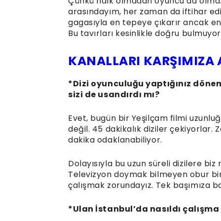
Çünkü halk olmadan oyuncu da olmaz.
arasındayım, her zaman da iftihar edi
gagasıyla en tepeye çıkarır ancak en 
Bu tavırları kesinlikle doğru bulmuyo
KANALLARI KARŞIMIZA
*Dizi oyunculuğu yaptığınız dönem
sizi de usandırdı mı?
Evet, bugün bir Yeşilçam filmi uzunluğ
değil. 45 dakikalık diziler çekiyorlar
dakika odaklanabiliyor.
Dolayısıyla bu uzun süreli dizilere bi
Televizyon doymak bilmeyen obur bir
çalışmak zorundayız. Tek başımıza b
*Ulan İstanbul’da nasıldı çalışma 