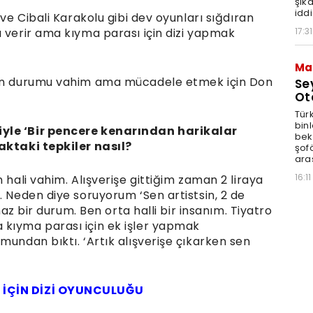
şik
iddi
 ve Cibali Karakolu gibi dev oyunları sığdıran
17:31
ı verir ama kıyma parası için dizi yapmak
Ma
inin durumu vahim ama mücadele etmek için Don
Se
Ot
Tür
binl
iyle ‘Bir pencere kenarından harikalar
bekl
aktaki tepkiler nasıl?
şofö
ara
16:11
 hali vahim. Alışverişe gittiğim zaman 2 liraya
. Neden diye soruyorum ‘Sen artistsin, 2 de
lmaz bir durum. Ben orta halli bir insanım. Tiyatro
 kıyma parası için ek işler yapmak
mundan bıktı. ‘Artık alışverişe çıkarken sen
 İÇİN DİZİ OYUNCULUĞU