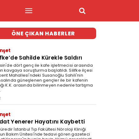
ÖNE ÇIKAN HABERLER
nşet
ifke’de Sahilde Kürekle Saldırı
sin'de dört genç ile kafe işletmecisi arasında
n kavgaya soruşturma başlatıldı. Silifke ilçesi
kent Mahallesi'ndeki Susanoğlu Sahili'nin
salında güneşlenen gençler ile bir kafenin
ağı K.K. arasında bilinmeyen nedenle tartışma
.
2
nşet
dat Yenerer Hayatını Kaybetti
süredir İstanbul Tıp Fakültesi Nöroloji Kliniği
un Bakım Ünitesi'nde tedavi gören gazeteci