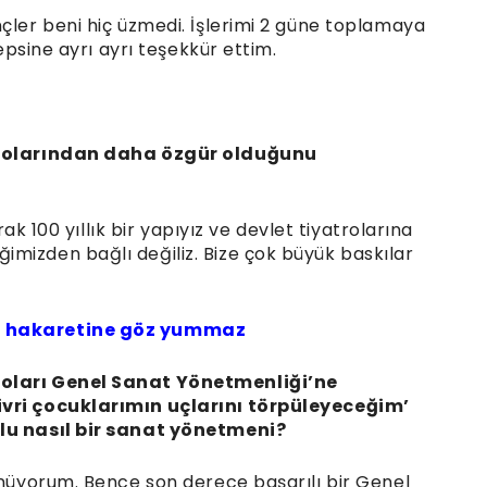
çler beni hiç üzmedi. İşlerimi 2 güne toplamaya
hepsine ayrı ayrı teşekkür ettim.
atrolarından daha özgür olduğunu
arak 100 yıllık bir yapıyız ve devlet tiyatrolarına
mizden bağlı değiliz. Bize çok büyük baskılar
ın hakaretine göz yummaz
roları Genel Sanat Yönetmenliği’ne
ivri çocuklarımın uçlarını törpüleyeceğim’
ğlu nasıl bir sanat yönetmeni?
şünüyorum. Bence son derece başarılı bir Genel