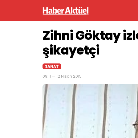
Zihni Göktay izl
şikayetçi
SANAT
09:11 — 12 Nisan 2015