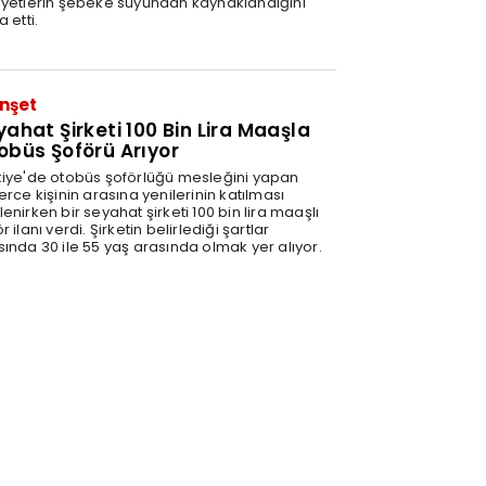
ayetlerin şebeke suyundan kaynaklandığını
a etti.
nşet
yahat Şirketi 100 Bin Lira Maaşla
obüs Şoförü Arıyor
kiye'de otobüs şoförlüğü mesleğini yapan
erce kişinin arasına yenilerinin katılması
enirken bir seyahat şirketi 100 bin lira maaşlı
r ilanı verdi. Şirketin belirlediği şartlar
sında 30 ile 55 yaş arasında olmak yer alıyor.