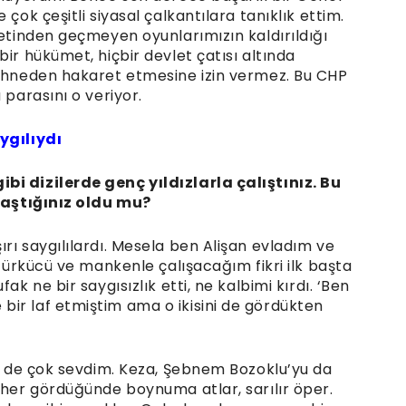
çok çeşitli siyasal çalkantılara tanıklık ettim.
yetinden geçmeyen oyunlarımızın kaldırıldığı
ir hükümet, hiçbir devlet çatısı altında
sahneden hakaret etmesine izin vermez. Bu CHP
 parasını o veriyor.
ygılıydı
bi dizilerde genç yıldızlarla çalıştınız. Bu
ılaştığınız oldu mu?
rı saygılılardı. Mesela ben Alişan evladım ve
 türkücü ve mankenle çalışacağım fikri ilk başta
ak ne bir saygısızlık etti, ne kalbimi kırdı. ‘Ben
ir laf etmiştim ama o ikisini de gördükten
ni de çok sevdim. Keza, Şebnem Bozoklu’yu da
 her gördüğünde boynuma atlar, sarılır öper.