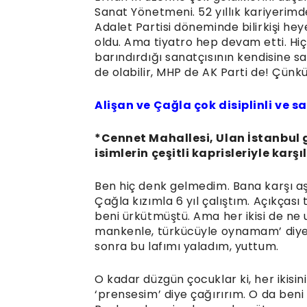
Sanat Yönetmeni. 52 yıllık kariyerimde 
Adalet Partisi döneminde bilirkişi he
oldu. Ama tiyatro hep devam etti. Hiçb
barındırdığı sanatçısının kendisine 
de olabilir, MHP de AK Parti de! Çünkü
Alişan ve Çağla çok disiplinli ve sa
*Cennet Mahallesi, Ulan İstanbul gi
isimlerin çeşitli kaprisleriyle karş
Ben hiç denk gelmedim. Bana karşı aşı
Çağla kızımla 6 yıl çalıştım. Açıkçası
beni ürkütmüştü. Ama her ikisi de ne uf
mankenle, türkücüyle oynamam’ diye b
sonra bu lafımı yaladım, yuttum.
O kadar düzgün çocuklar ki, her ikisi
‘prensesim’ diye çağırırım. O da beni