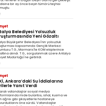
at Yenerer'in bugün beyin ölümü gerçekleşti.
disine bir ay önce beyin tümörü teşhisi
muştu.
2
nşet
talya Belediyesi Yolsuzluk
ruşturmasında Yeni Gözaltı
alya Büyükşehir Belediyesi'nin yolsuzluk
uşturması kapsamında Gençlik Merkezi
umlusu T.G., Marmaris'te KOM ekiplerince
altına alındı. T.G., sorgulanmak üzere Antalya
iyet Müdürlüğü'ne getirildi.
3
nşet
Kİ, Ankara’daki Su İddialarına
rilerle Yanıt Verdi
aralı vatandaşlar sosyal medya
tformlarında mide bulantısı, ishal, kusma ve
n ağrısı gibi şikayetlerle hastaneye
vurduklarını öne sürdü. Vatandaşlar