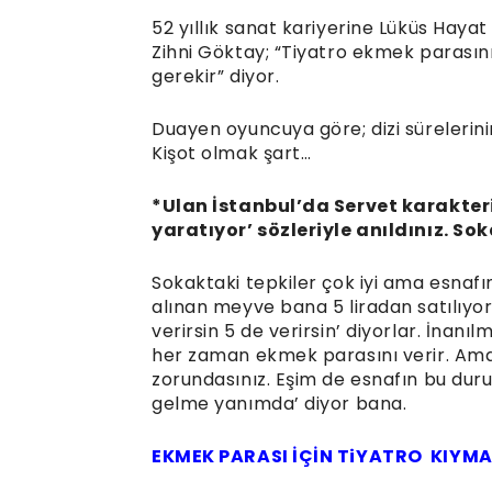
52 yıllık sanat kariyerine Lüküs Hayat
Zihni Göktay; “Tiyatro ekmek parasın
gerekir” diyor.
Duayen oyuncuya göre; dizi süreler
Kişot olmak şart…
*Ulan İstanbul’da Servet karakter
yaratıyor’ sözleriyle anıldınız. Sok
Sokaktaki tepkiler çok iyi ama esnafın
alınan meyve bana 5 liradan satılıyor
verirsin 5 de verirsin’ diyorlar. İnanı
her zaman ekmek parasını verir. Ama
zorundasınız. Eşim de esnafın bu duru
gelme yanımda’ diyor bana.
EKMEK PARASI İÇİN TiYATRO KIYMA