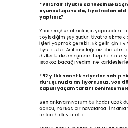
*Yıllardır tiyatro sahnesinde başr
oyunculuğunu da, tiyatrodan aldığı
yaptınız?
Yani meşhur olmak için yapmadım tabii
söylediğim şey şudur, tiyatro ekmek p
işleri yapmak gerekir. Ek gelir için TV
tiyatrodur. Asıl mesleğimizi ihmal etm
dizilerle de anlaşmam hep bu ön koşu
ıstakoz bacağı yedim, ne karideslerl
*52 yıllık sanat kariyerine sahip 
duruşunuzla anılıyorsunuz. Son dö
kapalı yaşam tarzını benimsemeler
Ben anlayamıyorum bu kadar uzak du
döndü, herkes bir havalarda! İnsanla
onları halk var etti.