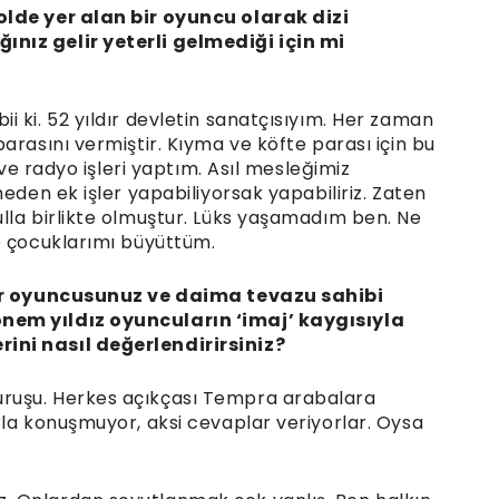
olde yer alan bir oyuncu olarak dizi
nız gelir yeterli gelmediği için mi
 ki. 52 yıldır devletin sanatçısıyım. Her zaman
arasını vermiştir. Kıyma ve köfte parası için bu
 ve radyo işleri yaptım. Asıl mesleğimiz
eden ek işler yapabiliyorsak yapabiliriz. Zaten
lla birlikte olmuştur. Lüks yaşamadım ben. Ne
e çocuklarımı büyüttüm.
bir oyuncusunuz ve daima tevazu sahibi
nem yıldız oyuncuların ‘imaj’ kaygısıyla
ini nasıl değerlendirirsiniz?
ruşu. Herkes açıkçası Tempra arabalara
rla konuşmuyor, aksi cevaplar veriyorlar. Oysa