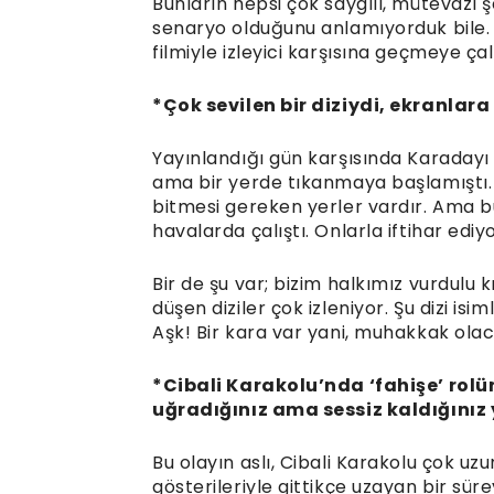
Bunların hepsi çok saygılı, mütevazı ş
senaryo olduğunu anlamıyorduk bile. U
filmiyle izleyici karşısına geçmeye çal
*Çok sevilen bir diziydi, ekranlar
Yayınlandığı gün karşısında Karadayı 
ama bir yerde tıkanmaya başlamıştı. N
bitmesi gereken yerler vardır. Ama 
havalarda çalıştı. Onlarla iftihar edi
Bir de şu var; bizim halkımız vurdulu k
düşen diziler çok izleniyor. Şu dizi is
Aşk! Bir kara var yani, muhakkak ola
*Cibali Karakolu’nda ‘fahişe’ rolü
uğradığınız ama sessiz kaldığınız
Bu olayın aslı, Cibali Karakolu çok uz
gösterileriyle gittikçe uzayan bir sü