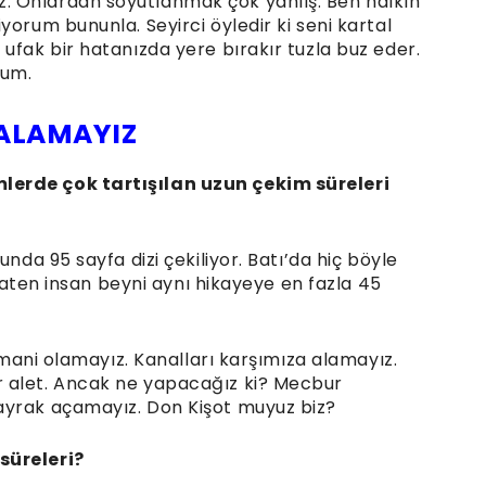
 Onlardan soyutlanmak çok yanlış. Ben halkın
yorum bununla. Seyirci öyledir ki seni kartal
ufak bir hatanızda yere bırakır tuzla buz eder.
rum.
 ALAMAYIZ
lerde çok tartışılan uzun çekim süreleri
unda 95 sayfa dizi çekiliyor. Batı’da hiç böyle
. Zaten insan beyni aynı hikayeye en fazla 45
z mani olamayız. Kanalları karşımıza alamayız.
 alet. Ancak ne yapacağız ki? Mecbur
ayrak açamayız. Don Kişot muyuz biz?
süreleri?