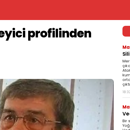
eyici profilinden
Ma
Sil
Mer
çıka
Ata
kum
ort
çıktı
18:3
Ma
Ve
Bir 
Yoğ