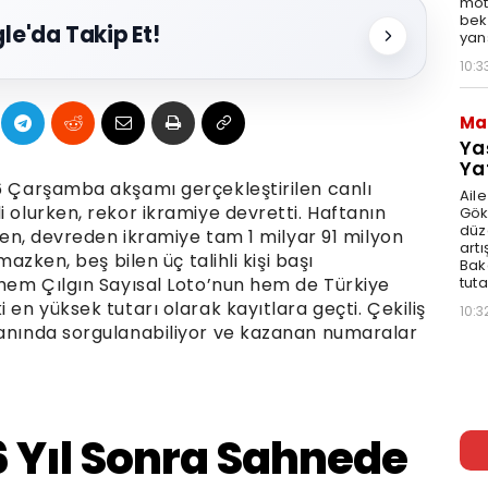
moto
bek
le'da Takip Et!
yan
10:3
Ma
Ya
Ya
26 Çarşamba akşamı gerçekleştirilen canlı
Ail
i olurken, rekor ikramiye devretti. Haftanın
Gök
düz
rken, devreden ikramiye tam 1 milyar 91 milyon
artı
mazken, beş bilen üç talihli kişi başı
Bak
 hem Çılgın Sayısal Loto’nun hem de Türkiye
tut
 en yüksek tutarı olarak kayıtlara geçti. Çekiliş
10:3
 anında sorgulanabiliyor ve kazanan numaralar