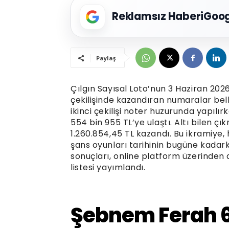
Reklamsız Haberi
Goog
Paylaş
Çılgın Sayısal Loto’nun 3 Haziran 20
çekilişinde kazandıran numaralar bell
ikinci çekilişi noter huzurunda yapılı
554 bin 955 TL’ye ulaştı. Altı bilen çık
1.260.854,45 TL kazandı. Bu ikramiye,
şans oyunları tarihinin bugüne kadarki
sonuçları, online platform üzerinden
listesi yayımlandı.