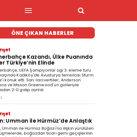
ÖNE ÇIKAN HABERLER
nşet
nerbahçe Kazandı, Ülke Puanında
er Türkiye’nin Elinde
erbahçe, UEFA Şampiyonlar Ligi 3. eleme turu
 maçında Kadıköy'de Avusturya temsilcisi Sturm
'ı konuk etti. Sarı-lacivertliler, Anderson
isca ve Mason Greenwood'un golleriyle
adan 2-0 galip ayrıldı.
03
nşet
an: Umman ile Hürmüz’de Anlaştık
n, Umman ile Hürmüz Boğazı'na ilişkin yürütülen
üşmelerde, boğazdan ticari gemi geçişlerinin