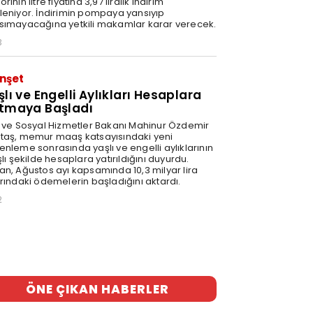
rinin litre fiyatına 3,97 liralık indirim
leniyor. İndirimin pompaya yansıyıp
sımayacağına yetkili makamlar karar verecek.
3
nşet
şlı ve Engelli Aylıkları Hesaplara
tmaya Başladı
e ve Sosyal Hizmetler Bakanı Mahinur Özdemir
taş, memur maaş katsayısındaki yeni
enleme sonrasında yaşlı ve engelli aylıklarının
şlı şekilde hesaplara yatırıldığını duyurdu.
an, Ağustos ayı kapsamında 10,3 milyar lira
arındaki ödemelerin başladığını aktardı.
2