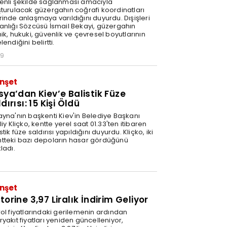
enli şekilde sağlanması amacıyla
şturulacak güzergahın coğrafi koordinatları
rinde anlaşmaya varıldığını duyurdu. Dışişleri
anlığı Sözcüsü İsmail Bekayi, güzergahın
ik, hukuki, güvenlik ve çevresel boyutlarının
lendiğini belirtti.
29
nşet
sya’dan Kiev’e Balistik Füze
dırısı: 15 Kişi Öldü
ayna'nın başkenti Kiev'in Belediye Başkanı
liy Kliçko, kentte yerel saat 01.33'ten itibaren
stik füze saldırısı yapıldığını duyurdu. Kliçko, iki
tteki bazı depoların hasar gördüğünü
ladı.
nşet
orine 3,97 Liralık İndirim Geliyor
rol fiyatlarındaki gerilemenin ardından
yakıt fiyatları yeniden güncelleniyor,