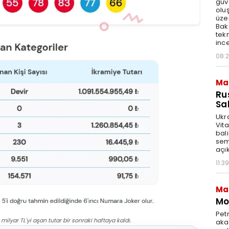
güv
olu
üze
Bak
tekn
ince
08:
Ma
Ru
Sal
Ukr
Vita
bali
sem
açık
11:39
Ma
Mot
Pet
 milyar TL'yi aşan tutar bir sonraki haftaya kaldı.
akar