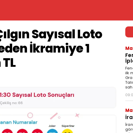
ılgın Sayısal Loto
eden İkramiye 1
Ma
Fe
 TL
İpl
Fen
ilk
Graz
Tal
sah
09:
Ma
İr
İra
gör