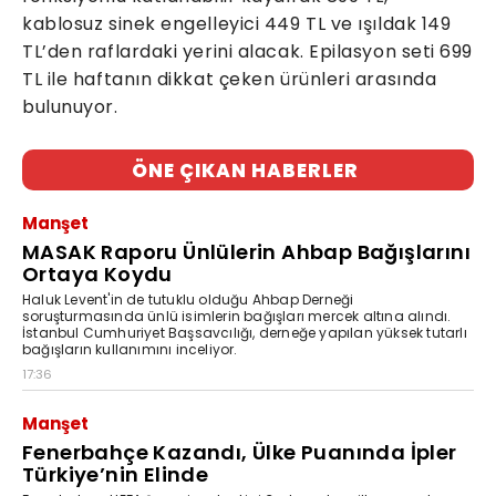
kablosuz sinek engelleyici 449 TL ve ışıldak 149
TL’den raflardaki yerini alacak. Epilasyon seti 699
TL ile haftanın dikkat çeken ürünleri arasında
bulunuyor.
ÖNE ÇIKAN HABERLER
Manşet
MASAK Raporu Ünlülerin Ahbap Bağışlarını
Ortaya Koydu
Haluk Levent'in de tutuklu olduğu Ahbap Derneği
soruşturmasında ünlü isimlerin bağışları mercek altına alındı.
İstanbul Cumhuriyet Başsavcılığı, derneğe yapılan yüksek tutarlı
bağışların kullanımını inceliyor.
17:36
Manşet
Fenerbahçe Kazandı, Ülke Puanında İpler
Türkiye’nin Elinde