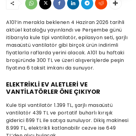
A101’in merakla beklenen 4 Haziran 2026 tarihli
aktüel kataloğu yayınlandı ve Perşembe günü
itibarıyla kule tipi vantilatör, epilasyon seti, şarjlı
masaüstü vantilatör gibi birçok ürün indirimli
fiyatlarla raflarda yerini alacak. A101 bu haftaki
broşüründe 300 TL ve üzeri alışverişlerde peşin
fiyatına 6 taksit imkanı da sunuyor.
ELEKTRİKLİ EV ALETLERİ VE
VANTİLATÖRLER ÖNE ÇIKIYOR
Kule tipi vantilatör 1.399 TL, şarjlı masaüstü
vantilatör 439 TL ve portatif buharlı kırışık
giderici 899 TL ile satışa sunuluyor. Dikiş makinesi
8.999 TL, elektrikli katlanabilir cezve ise 649
TL’den alıcı bulacak.