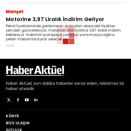
Manşet
Motorine 3,97 Liralık İndirim Geliyor
Petrol fiyatlarındaki gerilemenin ardından akaryakıt fiyatları
yeniden güncelleniyor, motorinin litre fiyatına 3,97 liralık indirim
bekleniyor. İndirimin pompaya yansıyıp yansımayacağına
yetkili makamlar karar verecek.
10:33
Haber
Aktüel,
son dakika haberler
servis eden, reklamsız bir
haber sitesidir.
KÜNYE
BIZE ULAŞIN
GIZLILIK