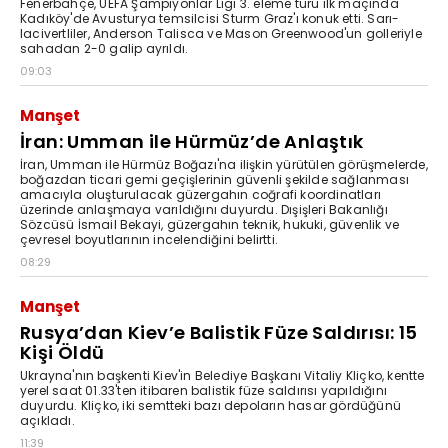
Fenerbahçe, UEFA Şampiyonlar Ligi 3. eleme turu ilk maçında
Kadıköy'de Avusturya temsilcisi Sturm Graz'ı konuk etti. Sarı-
lacivertliler, Anderson Talisca ve Mason Greenwood'un golleriyle
sahadan 2-0 galip ayrıldı.
09:03
Manşet
İran: Umman ile Hürmüz’de Anlaştık
İran, Umman ile Hürmüz Boğazı'na ilişkin yürütülen görüşmelerde,
boğazdan ticari gemi geçişlerinin güvenli şekilde sağlanması
amacıyla oluşturulacak güzergahın coğrafi koordinatları
üzerinde anlaşmaya varıldığını duyurdu. Dışişleri Bakanlığı
Sözcüsü İsmail Bekayi, güzergahın teknik, hukuki, güvenlik ve
çevresel boyutlarının incelendiğini belirtti.
08:29
Manşet
Rusya’dan Kiev’e Balistik Füze Saldırısı: 15
Kişi Öldü
Ukrayna'nın başkenti Kiev'in Belediye Başkanı Vitaliy Kliçko, kentte
yerel saat 01.33'ten itibaren balistik füze saldırısı yapıldığını
duyurdu. Kliçko, iki semtteki bazı depoların hasar gördüğünü
açıkladı.
11:39