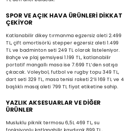
SPOR VE AÇIK HAVA ÜRÜNLERİ DİKKAT
ÇEKİYOR
Katlanabilir dikey tırmanma egzersiz aleti 2.499
TL, çift amortisörlü stepper egzersiz aleti 1.499
TL ve badminton seti 249 TL olarak listeleniyor.
Bahçe ve plaj şemsiyesi 1.199 TL, katlanabilir
portatif mangallı masa ise 7.699 TL’den satışa
çıkacak. Voleybol, futbol ve rugby topu 349 TL,
dart seti 329 TL, masa tenisi raketi 2’li 169 TL ve 4
başlıklı masaj aleti 799 TL fiyat etiketine sahip.
YAZLIK AKSESUARLAR VE DİĞER
ÜRÜNLER
Musluklu piknik termosu 6,5L 469 TL, su
fonksiyonlu katlanabilir kaydırak 899 TL,