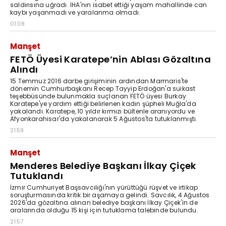
saldırısına uğradı. İHA'nın isabet ettiği yaşam mahallinde can
kaybı yaşanmadı ve yaralanma olmadı.
01:08
Manşet
FETÖ Üyesi Karatepe’nin Ablası Gözaltına
Alındı
15 Temmuz 2016 darbe girişiminin ardından Marmaris'te
dönemin Cumhurbaşkanı Recep Tayyip Erdoğan'a suikast
teşebbüsünde bulunmakla suçlanan FETÖ üyesi Burkay
Karatepe'ye yardım ettiği belirlenen kadın şüpheli Muğla'da
yakalandı. Karatepe, 10 yıldır kırmızı bültenle aranıyordu ve
Afyonkarahisar'da yakalanarak 5 Ağustos'ta tutuklanmıştı.
21:59
Manşet
Menderes Belediye Başkanı İlkay Çiçek
Tutuklandı
İzmir Cumhuriyet Başsavcılığı'nın yürüttüğü rüşvet ve irtikap
soruşturmasında kritik bir aşamaya gelindi. Savcılık, 4 Ağustos
2026'da gözaltına alınan belediye başkanı İlkay Çiçek'in de
aralarında olduğu 15 kişi için tutuklama talebinde bulundu.
21:57