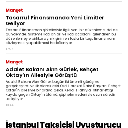
Manşet
Tasarruf Finansmanda Yeni Limitler
Geliyor
Tasarruf finansman şirketleriyle ilgili yeni bir düzenleme iddiası
gündemde. Sisteme katılanları ve katılacakları ilgilendiren bu
düzenlemeyle birlikte aynı kişinin en fazla bir taşıt finansmanı
sözleşmesi yapabilmesi hedefleniyor.
17:57
Manşet
Adalet Bakanı Akın Gürlek, Behçet
Oktay’ın Ailesiyle Görüştü
Adalet Bakanı Akın Gürlek bugün iki önemli görüşme
gerçekleştirdi ve ilk olarak eski Özel Harekat Daire Başkanı Behçet
Oktay'ın ailesiyle bir araya geldi. Kendi silahıyla intihar ettiği
kayda geçen Oktay'ın ölümü, şüpheler nedeniyle uzun süredir
tartışılıyor.
18:44