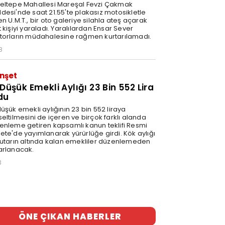
eltepe Mahallesi Mareşal Fevzi Çakmak
desi'nde saat 21.55'te plakasız motosikletle
n U.M.T., bir oto galeriye silahla ateş açarak
 kişiyi yaraladı. Yaralılardan Ensar Sever
torların müdahalesine rağmen kurtarılamadı.
8
nşet
 Düşük Emekli Aylığı 23 Bin 552 Lira
du
üşük emekli aylığının 23 bin 552 liraya
eltilmesini de içeren ve birçok farklı alanda
enleme getiren kapsamlı kanun teklifi Resmi
ete'de yayımlanarak yürürlüğe girdi. Kök aylığı
tutarın altında kalan emekliler düzenlemeden
arlanacak.
3