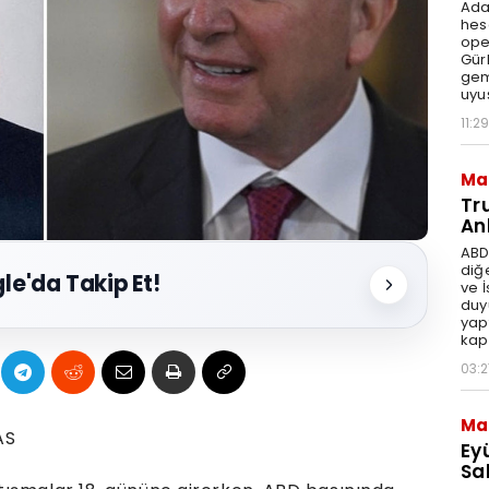
Ada
hes
ope
Gür
gem
uyu
11:29
Ma
Tr
An
ABD
diğ
le'da Takip Et!
ve 
duy
yap
kap
03:2
Ma
AS
Ey
Sal