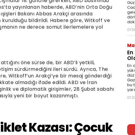
tışmalar 18. gününe girerken, ABD basınında
Güz
ios’ta yayınlanan haberde, ABD’nin Orta Doğu
Cad
gele
 Dışişleri Bakanı Abbas Arakçi arasında
dört
 kurulduğu bildirildi. Habere göre, Witkoff ve
dok
şmanın ne derece somut ilerlemelere yol
01:5
Ma
En
Ol
ttığını öne sürse de, bir ABD’li yetkili,
En d
tişim sürdürmediğini ileri sürdü. Ayrıca, The
yüks
düz
re, Witkoff’un Arakçi’ye bir mesaj gönderdiği
Gaz
dikkate almadığı ifade edildi. ABD ve İran
bu 
nlik ve diplomatik girişimler, 28 Şubat sabahı
yar
masıyla yeni bir boyut kazanmıştı.
01:3