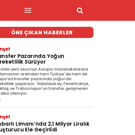
ÖNE ÇIKAN HABERLER
nşet
ansfer Pazarında Yoğun
reketlilik Sürüyor
bolda yeni sezonun Avrupa müsabakalarıyla
lamasının ardından hem Türkiye'de hem de
upa'da transfer pazarında yoğun bir
eketlilik yaşanıyor. Galatasaray, Fenerbahçe,
iktaş ve Trabzonspor'un transfer gelişmeleri
akla izleniyor.
7
nşet
barlı Limanı’nda 2,1 Milyar Liralık
uşturucu Ele Geçirildi