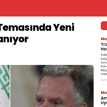
n Temasında Yeni
anıyor
Ma
Tr
Ha
Fut
baş
Avr
har
Beş
mer
14:0
Ma
Am
Uy