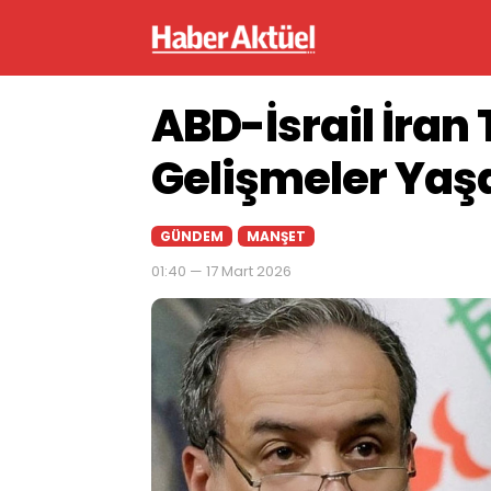
ABD-İsrail İra
Gelişmeler Yaş
GÜNDEM
MANŞET
01:40 — 17 Mart 2026