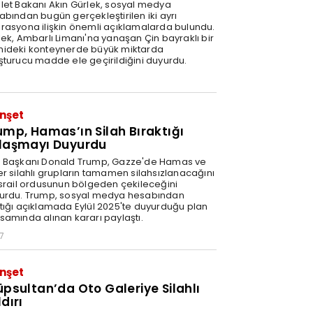
let Bakanı Akın Gürlek, sosyal medya
abından bugün gerçekleştirilen iki ayrı
rasyona ilişkin önemli açıklamalarda bulundu.
lek, Ambarlı Limanı'na yanaşan Çin bayraklı bir
ideki konteynerde büyük miktarda
şturucu madde ele geçirildiğini duyurdu.
nşet
ump, Hamas’ın Silah Bıraktığı
laşmayı Duyurdu
 Başkanı Donald Trump, Gazze'de Hamas ve
er silahlı grupların tamamen silahsızlanacağını
İsrail ordusunun bölgeden çekileceğini
urdu. Trump, sosyal medya hesabından
tığı açıklamada Eylül 2025'te duyurduğu plan
samında alınan kararı paylaştı.
7
nşet
üpsultan’da Oto Galeriye Silahlı
dırı