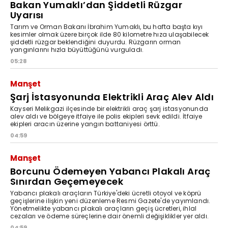
Bakan Yumaklı’dan Şiddetli Rüzgar
Uyarısı
Tarım ve Orman Bakanı İbrahim Yumaklı, bu hafta başta kıyı
kesimler olmak üzere birçok ilde 80 kilometre hıza ulaşabilecek
şiddetli rüzgar beklendiğini duyurdu. Rüzgarın orman
yangınlarını hızla büyüttüğünü vurguladı.
05:28
Manşet
Şarj İstasyonunda Elektrikli Araç Alev Aldı
Kayseri Melikgazi ilçesinde bir elektrikli araç şarj istasyonunda
alev aldı ve bölgeye itfaiye ile polis ekipleri sevk edildi. İtfaiye
ekipleri aracın üzerine yangın battaniyesi örttü.
04:59
Manşet
Borcunu Ödemeyen Yabancı Plakalı Araç
Sınırdan Geçemeyecek
Yabancı plakalı araçların Türkiye'deki ücretli otoyol ve köprü
geçişlerine ilişkin yeni düzenleme Resmi Gazete'de yayımlandı.
Yönetmelikte yabancı plakalı araçların geçiş ücretleri, ihlal
cezaları ve ödeme süreçlerine dair önemli değişiklikler yer aldı.
04:59