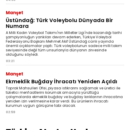
Manşet
Üstündağ: Türk Voleybolu Dünyada Bir
Numara
A Milli Kadın Voleybol Takımı'nın Milletler Ligi'nde kazandığı tarihi
şampiyonluğun yankıları devam ederken, Türkiye Voleybol
Federasyonu Başkanı Mehmet Akif Üstündağ canlı yayında
önemli açıklamalar yaptı. Türk voleybolunun sadece milli takım
seviyesinde değil tüm unsurlarıyla dünyanın zirvesinde
olduğunu söyledi.
03:21
Manşet
Ekmeklik Buğday İhracatı Yeniden Açıldı
Toprak Mahsulleri Ofisi, piyasa istikrarını sağlamak ve üretici ile
tüketici menfaatlerini korumak amacıyla yürüttüğü
çalışmalarda ekmeklik buğday ve buğday kırıklarının ihracatına
yeniden izin verilmesine karar verdi. Bu ürünlerin ihracatı
kurumun uygun görüşüne tabi olacak.
02:59