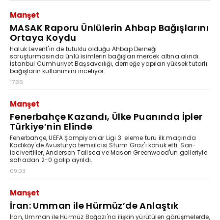
Manşet
MASAK Raporu Ünlülerin Ahbap Bağışlarını
Ortaya Koydu
Haluk Levent'in de tutuklu olduğu Ahbap Derneği
soruşturmasında ünlü isimlerin bağışları mercek altına alındı.
İstanbul Cumhuriyet Başsavcılığı, derneğe yapılan yüksek tutarlı
bağışların kullanımını inceliyor.
17:36
Manşet
Fenerbahçe Kazandı, Ülke Puanında İpler
Türkiye’nin Elinde
Fenerbahçe, UEFA Şampiyonlar Ligi 3. eleme turu ilk maçında
Kadıköy'de Avusturya temsilcisi Sturm Graz'ı konuk etti. Sarı-
lacivertliler, Anderson Talisca ve Mason Greenwood'un golleriyle
sahadan 2-0 galip ayrıldı.
09:03
Manşet
İran: Umman ile Hürmüz’de Anlaştık
İran, Umman ile Hürmüz Boğazı'na ilişkin yürütülen görüşmelerde,