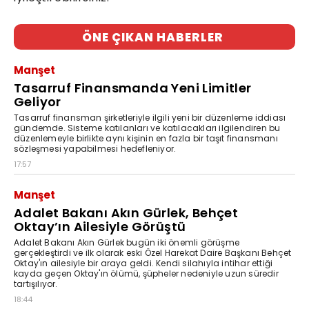
ÖNE ÇIKAN HABERLER
Manşet
Tasarruf Finansmanda Yeni Limitler
Geliyor
Tasarruf finansman şirketleriyle ilgili yeni bir düzenleme iddiası
gündemde. Sisteme katılanları ve katılacakları ilgilendiren bu
düzenlemeyle birlikte aynı kişinin en fazla bir taşıt finansmanı
sözleşmesi yapabilmesi hedefleniyor.
17:57
Manşet
Adalet Bakanı Akın Gürlek, Behçet
Oktay’ın Ailesiyle Görüştü
Adalet Bakanı Akın Gürlek bugün iki önemli görüşme
gerçekleştirdi ve ilk olarak eski Özel Harekat Daire Başkanı Behçet
Oktay'ın ailesiyle bir araya geldi. Kendi silahıyla intihar ettiği
kayda geçen Oktay'ın ölümü, şüpheler nedeniyle uzun süredir
tartışılıyor.
18:44