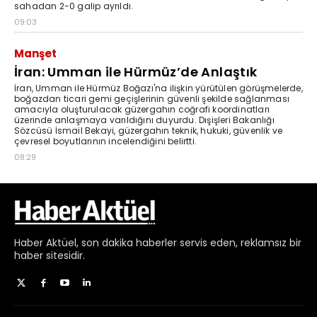
Haber
Aktüel,
son dakika haberler
servis eden, reklamsız bir
haber sitesidir.