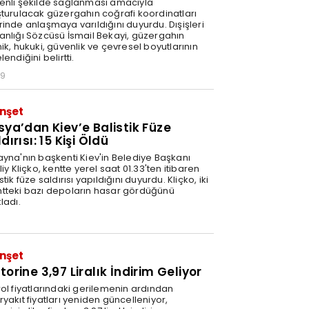
enli şekilde sağlanması amacıyla
şturulacak güzergahın coğrafi koordinatları
rinde anlaşmaya varıldığını duyurdu. Dışişleri
anlığı Sözcüsü İsmail Bekayi, güzergahın
ik, hukuki, güvenlik ve çevresel boyutlarının
lendiğini belirtti.
29
nşet
sya’dan Kiev’e Balistik Füze
dırısı: 15 Kişi Öldü
ayna'nın başkenti Kiev'in Belediye Başkanı
liy Kliçko, kentte yerel saat 01.33'ten itibaren
stik füze saldırısı yapıldığını duyurdu. Kliçko, iki
tteki bazı depoların hasar gördüğünü
ladı.
nşet
orine 3,97 Liralık İndirim Geliyor
rol fiyatlarındaki gerilemenin ardından
yakıt fiyatları yeniden güncelleniyor,