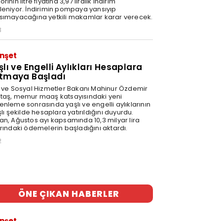
rinin litre fiyatına 3,97 liralık indirim
leniyor. İndirimin pompaya yansıyıp
sımayacağına yetkili makamlar karar verecek.
3
nşet
şlı ve Engelli Aylıkları Hesaplara
tmaya Başladı
e ve Sosyal Hizmetler Bakanı Mahinur Özdemir
taş, memur maaş katsayısındaki yeni
enleme sonrasında yaşlı ve engelli aylıklarının
şlı şekilde hesaplara yatırıldığını duyurdu.
an, Ağustos ayı kapsamında 10,3 milyar lira
arındaki ödemelerin başladığını aktardı.
2