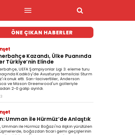
ÖNE ÇIKAN HABERLER
nşet
nerbahçe Kazandı, Ülke Puanında
er Türkiye’nin Elinde
erbahçe, UEFA Şampiyonlar Ligi 3. eleme turu
 maçında Kadıköy'de Avusturya temsilcisi Sturm
'ı konuk etti. Sarı-lacivertliler, Anderson
isca ve Mason Greenwood'un golleriyle
adan 2-0 galip ayrıldı.
03
nşet
an: Umman ile Hürmüz’de Anlaştık
n, Umman ile Hürmüz Boğazı'na ilişkin yürütülen
üşmelerde, boğazdan ticari gemi geçişlerinin