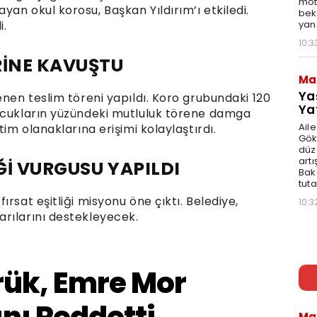
moto
an okul korosu, Başkan Yıldırım’ı etkiledi.
bek
yan
i.
10:3
RİNE KAVUŞTU
Ma
Ya
enen teslim töreni yapıldı. Koro grubundaki 120
Ya
Çocukların yüzündeki mutluluk törene damga
Ail
tim olanaklarına erişimi kolaylaştırdı.
Gök
düz
artı
İĞİ VURGUSU YAPILDI
Bak
tut
rsat eşitliği misyonu öne çıktı. Belediye,
10:3
rılarını destekleyecek.