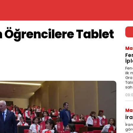
 Öğrencilere Tablet
Ma
Fe
İpl
Fen
ilk
Graz
Tal
sah
09:
Ma
İr
İra
gör