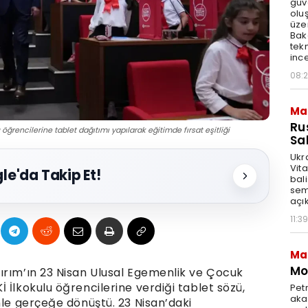
güv
olu
üze
Bak
tekn
ince
08:
Ma
Ru
rencilerine tablet dağıtımı yapılarak eğitimde fırsat eşitliği
Sal
Ukr
Vita
le'da Takip Et!
bali
sem
açık
11:39
Ma
Mot
ırım’ın 23 Nisan Ulusal Egemenlik ve Çocuk
 İlkokulu öğrencilerine verdiği tablet sözü,
Pet
akar
nle gerçeğe dönüştü. 23 Nisan’daki