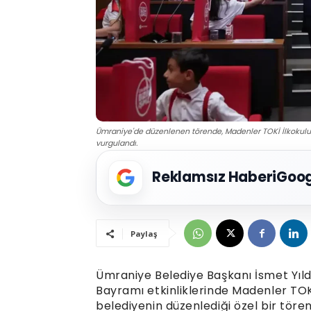
Ümraniye'de düzenlenen törende, Madenler TOKİ İlkokulu öğ
vurgulandı.
Reklamsız Haberi
Goog
Paylaş
Ümraniye Belediye Başkanı İsmet Yıld
Bayramı etkinliklerinde Madenler TOKİ
belediyenin düzenlediği özel bir töre