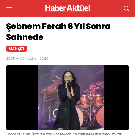
Şebnem Ferah 6 Yıl Sonra
Sahnede
MANŞET
23:35 — 03 Haziran 2026
Şebnem Ferah, İstanbul'daki konserinde hayranlarıyla buluşarak müzik