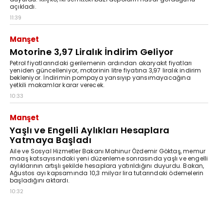
açıkladı.
11:39
Manşet
Motorine 3,97 Liralık İndirim Geliyor
Petrol fiyatlarındaki gerilemenin ardından akaryakıt fiyatları
yeniden güncelleniyor, motorinin litre fiyatına 3,97 liralık indirim
bekleniyor. İndirimin pompaya yansıyıp yansımayacağına
yetkili makamlar karar verecek.
10:33
Manşet
Yaşlı ve Engelli Aylıkları Hesaplara
Yatmaya Başladı
Aile ve Sosyal Hizmetler Bakanı Mahinur Özdemir Göktaş, memur
maaş katsayısındaki yeni düzenleme sonrasında yaşlı ve engelli
aylıklarının artışlı şekilde hesaplara yatırıldığını duyurdu. Bakan,
Ağustos ayı kapsamında 10,3 milyar lira tutarındaki ödemelerin
başladığını aktardı.
10:32