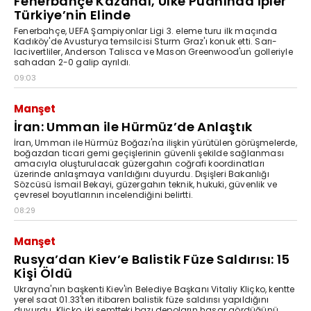
Fenerbahçe Kazandı, Ülke Puanında İpler
Türkiye’nin Elinde
Fenerbahçe, UEFA Şampiyonlar Ligi 3. eleme turu ilk maçında
Kadıköy'de Avusturya temsilcisi Sturm Graz'ı konuk etti. Sarı-
lacivertliler, Anderson Talisca ve Mason Greenwood'un golleriyle
sahadan 2-0 galip ayrıldı.
09:03
Manşet
İran: Umman ile Hürmüz’de Anlaştık
İran, Umman ile Hürmüz Boğazı'na ilişkin yürütülen görüşmelerde,
boğazdan ticari gemi geçişlerinin güvenli şekilde sağlanması
amacıyla oluşturulacak güzergahın coğrafi koordinatları
üzerinde anlaşmaya varıldığını duyurdu. Dışişleri Bakanlığı
Sözcüsü İsmail Bekayi, güzergahın teknik, hukuki, güvenlik ve
çevresel boyutlarının incelendiğini belirtti.
08:29
Manşet
Rusya’dan Kiev’e Balistik Füze Saldırısı: 15
Kişi Öldü
Ukrayna'nın başkenti Kiev'in Belediye Başkanı Vitaliy Kliçko, kentte
yerel saat 01.33'ten itibaren balistik füze saldırısı yapıldığını
duyurdu. Kliçko, iki semtteki bazı depoların hasar gördüğünü