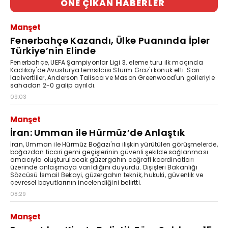
ÖNE ÇIKAN HABERLER
Manşet
Fenerbahçe Kazandı, Ülke Puanında İpler
Türkiye’nin Elinde
Fenerbahçe, UEFA Şampiyonlar Ligi 3. eleme turu ilk maçında
Kadıköy'de Avusturya temsilcisi Sturm Graz'ı konuk etti. Sarı-
lacivertliler, Anderson Talisca ve Mason Greenwood'un golleriyle
sahadan 2-0 galip ayrıldı.
09:03
Manşet
İran: Umman ile Hürmüz’de Anlaştık
İran, Umman ile Hürmüz Boğazı'na ilişkin yürütülen görüşmelerde,
boğazdan ticari gemi geçişlerinin güvenli şekilde sağlanması
amacıyla oluşturulacak güzergahın coğrafi koordinatları
üzerinde anlaşmaya varıldığını duyurdu. Dışişleri Bakanlığı
Sözcüsü İsmail Bekayi, güzergahın teknik, hukuki, güvenlik ve
çevresel boyutlarının incelendiğini belirtti.
08:29
Manşet