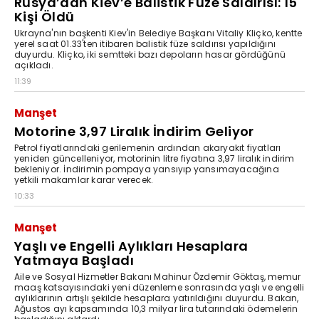
Rusya’dan Kiev’e Balistik Füze Saldırısı: 15
Kişi Öldü
Ukrayna'nın başkenti Kiev'in Belediye Başkanı Vitaliy Kliçko, kentte
yerel saat 01.33'ten itibaren balistik füze saldırısı yapıldığını
duyurdu. Kliçko, iki semtteki bazı depoların hasar gördüğünü
açıkladı.
11:39
Manşet
Motorine 3,97 Liralık İndirim Geliyor
Petrol fiyatlarındaki gerilemenin ardından akaryakıt fiyatları
yeniden güncelleniyor, motorinin litre fiyatına 3,97 liralık indirim
bekleniyor. İndirimin pompaya yansıyıp yansımayacağına
yetkili makamlar karar verecek.
10:33
Manşet
Yaşlı ve Engelli Aylıkları Hesaplara
Yatmaya Başladı
Aile ve Sosyal Hizmetler Bakanı Mahinur Özdemir Göktaş, memur
maaş katsayısındaki yeni düzenleme sonrasında yaşlı ve engelli
aylıklarının artışlı şekilde hesaplara yatırıldığını duyurdu. Bakan,
Ağustos ayı kapsamında 10,3 milyar lira tutarındaki ödemelerin