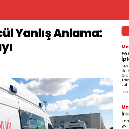
ül Yanlış Anlama:
ayı
Ma
Fe
İpl
Fen
ilk
Graz
Tal
sah
09:
Ma
İr
İra
gör