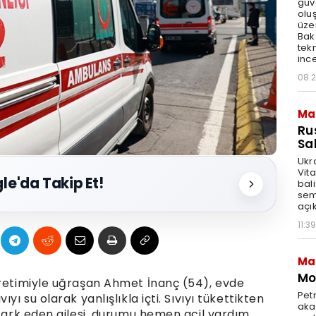
güv
olu
üze
Bak
tekn
ince
08:
Ma
Ru
Sal
Ukr
Vita
le'da Takip Et!
bali
sem
açık
11:39
Ma
Mot
üretimiyle uğraşan Ahmet İnanç (54), evde
Pet
yı su olarak yanlışlıkla içti. Sıvıyı tükettikten
akar
 fark eden ailesi, durumu hemen acil yardım