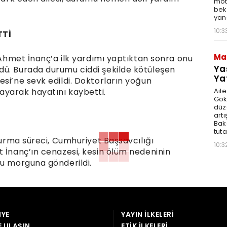
moto
bek
yan
10:3
TTİ
Ma
, Ahmet İnanç’a ilk yardımı yaptıktan sonra onu
Ya
dü. Burada durumu ciddi şekilde kötüleşen
Ya
si’ne sevk edildi. Doktorların yoğun
Ail
ayarak hayatını kaybetti.
Gök
düz
artı
Bak
tut
şturma süreci, Cumhuriyet Başsavcılığı
10:3
t İnanç’ın cenazesi, kesin ölüm nedeninin
mu morguna gönderildi.
YE
YAYIN İLKELERI
E ULAŞIN
ETIK İLKELERI