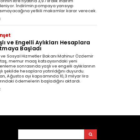
rinin litre fiyatına 3,97 liralık indirim
leniyor. İndirimin pompaya yansıyıp
sımayacağına yetkili makamlar karar verecek.
3
nşet
şlı ve Engelli Aylıkları Hesaplara
tmaya Başladı
e ve Sosyal Hizmetler Bakanı Mahinur Özdemir
taş, memur maaş katsayısındaki yeni
enleme sonrasında yaşlı ve engelli aylıklarının
şlı şekilde hesaplara yatırıldığını duyurdu.
an, Ağustos ayı kapsamında 10,3 milyar lira
arındaki ödemelerin başladığını aktardı.
2