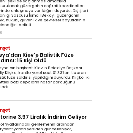
enli şekilde sağlanması amacıyla
şturulacak güzergahın coğrafi koordinatları
rinde anlaşmaya varıldığını duyurdu. Dışişleri
anlığı Sözcüsü İsmail Bekayi, güzergahın
ik, hukuki, güvenlik ve çevresel boyutlarının
lendiğini belirtti.
29
nşet
sya’dan Kiev’e Balistik Füze
dırısı: 15 Kişi Öldü
ayna'nın başkenti Kiev'in Belediye Başkanı
liy Kliçko, kentte yerel saat 01.33'ten itibaren
stik füze saldırısı yapıldığını duyurdu. Kliçko, iki
tteki bazı depoların hasar gördüğünü
ladı.
nşet
orine 3,97 Liralık İndirim Geliyor
rol fiyatlarındaki gerilemenin ardından
yakıt fiyatları yeniden güncelleniyor,