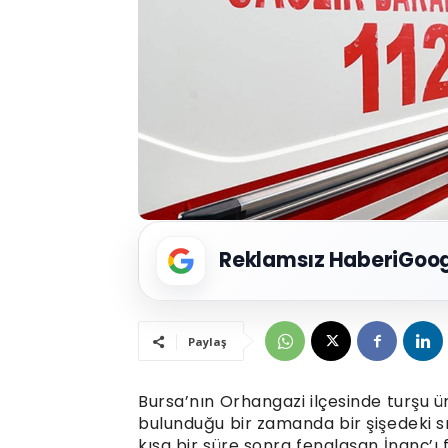
Reklamsız Haberi
Goog
Paylaş
Bursa’nın Orhangazi ilçesinde turşu 
bulunduğu bir zamanda bir şişedeki sıvı
kısa bir süre sonra fenalaşan İnanç’ı