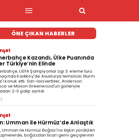
ÖNE ÇIKAN HABERLER
nşet
nerbahçe Kazandı, Ülke Puanında
er Türkiye’nin Elinde
erbahçe, UEFA Şampiyonlar Ligi 3. eleme turu
 maçında Kadıköy'de Avusturya temsilcisi Sturm
'ı konuk etti. Sarı-lacivertliler, Anderson
isca ve Mason Greenwood'un golleriyle
adan 2-0 galip ayrıldı.
03
nşet
an: Umman ile Hürmüz’de Anlaştık
n, Umman ile Hürmüz Boğazı'na ilişkin yürütülen
üşmelerde, boğazdan ticari gemi geçişlerinin