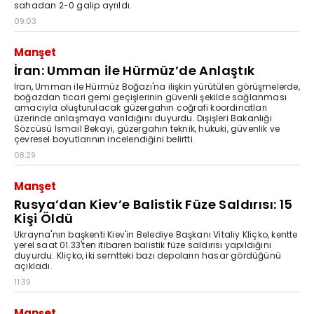
sahadan 2-0 galip ayrıldı.
09:03
Manşet
İran: Umman ile Hürmüz’de Anlaştık
İran, Umman ile Hürmüz Boğazı'na ilişkin yürütülen görüşmelerde,
boğazdan ticari gemi geçişlerinin güvenli şekilde sağlanması
amacıyla oluşturulacak güzergahın coğrafi koordinatları
üzerinde anlaşmaya varıldığını duyurdu. Dışişleri Bakanlığı
Sözcüsü İsmail Bekayi, güzergahın teknik, hukuki, güvenlik ve
çevresel boyutlarının incelendiğini belirtti.
08:29
Manşet
Rusya’dan Kiev’e Balistik Füze Saldırısı: 15
Kişi Öldü
Ukrayna'nın başkenti Kiev'in Belediye Başkanı Vitaliy Kliçko, kentte
yerel saat 01.33'ten itibaren balistik füze saldırısı yapıldığını
duyurdu. Kliçko, iki semtteki bazı depoların hasar gördüğünü
açıkladı.
11:39
Manşet