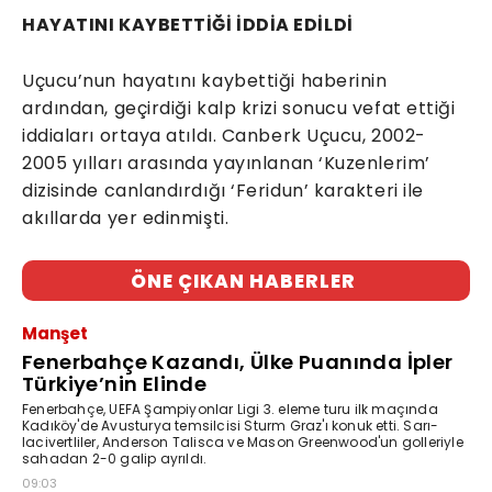
HAYATINI KAYBETTİĞİ İDDİA EDİLDİ
Uçucu’nun hayatını kaybettiği haberinin
ardından, geçirdiği kalp krizi sonucu vefat ettiği
iddiaları ortaya atıldı. Canberk Uçucu, 2002-
2005 yılları arasında yayınlanan ‘Kuzenlerim’
dizisinde canlandırdığı ‘Feridun’ karakteri ile
akıllarda yer edinmişti.
ÖNE ÇIKAN HABERLER
Manşet
Fenerbahçe Kazandı, Ülke Puanında İpler
Türkiye’nin Elinde
Fenerbahçe, UEFA Şampiyonlar Ligi 3. eleme turu ilk maçında
Kadıköy'de Avusturya temsilcisi Sturm Graz'ı konuk etti. Sarı-
lacivertliler, Anderson Talisca ve Mason Greenwood'un golleriyle
sahadan 2-0 galip ayrıldı.
09:03