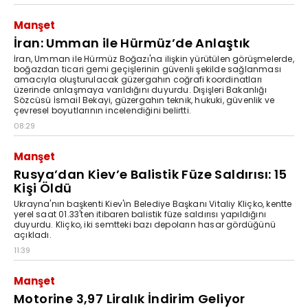
Manşet
İran: Umman ile Hürmüz’de Anlaştık
İran, Umman ile Hürmüz Boğazı'na ilişkin yürütülen görüşmelerde,
boğazdan ticari gemi geçişlerinin güvenli şekilde sağlanması
amacıyla oluşturulacak güzergahın coğrafi koordinatları
üzerinde anlaşmaya varıldığını duyurdu. Dışişleri Bakanlığı
Sözcüsü İsmail Bekayi, güzergahın teknik, hukuki, güvenlik ve
çevresel boyutlarının incelendiğini belirtti.
08:29
Manşet
Rusya’dan Kiev’e Balistik Füze Saldırısı: 15
Kişi Öldü
Ukrayna'nın başkenti Kiev'in Belediye Başkanı Vitaliy Kliçko, kentte
yerel saat 01.33'ten itibaren balistik füze saldırısı yapıldığını
duyurdu. Kliçko, iki semtteki bazı depoların hasar gördüğünü
açıkladı.
11:39
Manşet
Motorine 3,97 Liralık İndirim Geliyor